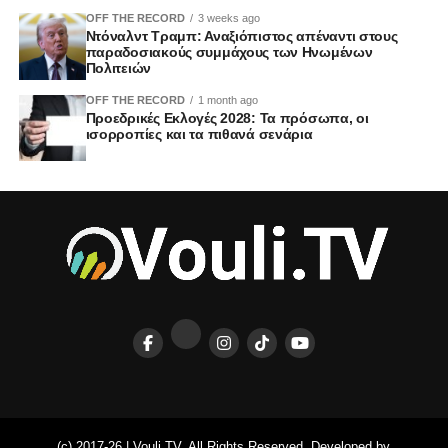
OFF THE RECORD
3 weeks ago
Ντόναλντ Τραμπ: Αναξιόπιστος απέναντι στους
παραδοσιακούς συμμάχους των Ηνωμένων
Πολιτειών
OFF THE RECORD
1 month ago
Προεδρικές Εκλογές 2028: Τα πρόσωπα, οι
ισορροπίες και τα πιθανά σενάρια
(c) 2017-26 | Vouli.TV. All Rights Reserved. Developed by