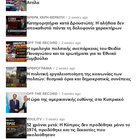
Αττίλα
ΆΡΘΡΑ ΧΆΡΗ ΘΕΡΑΠΉ
2 weeks ago
Κατηγορητήρια κατά Δρουσιώτη: Η αλήθεια δεν
αποκαθιστά πάντα τη δολοφονία χαρακτήρων
OFF THE RECORD
2 weeks ago
Η ομολογία πολιτικής ανεπάρκειας του Φειδία
Παναγιώτου και τα ερωτήματα για το Εθνικό
Συμβούλιο
ΑΡΘΡΟΓΡΑΦΙΑ
2 weeks ago
Η πολιτική εργαλειοποίηση της κοινωνίας των
πολιτών: θεσμικά όρια και δημοκρατικές συνέπειες
OFF THE RECORD
3 weeks ago
Η ώρα της αμερικανικής ευθύνης στο Κυπριακό
VOULITV
3 weeks ago
52 χρόνια μετά: Η Κύπρος δεν προδόθηκε μόνο το
1974, προδόθηκε και τις δεκαετίες που
ακολούθησαν