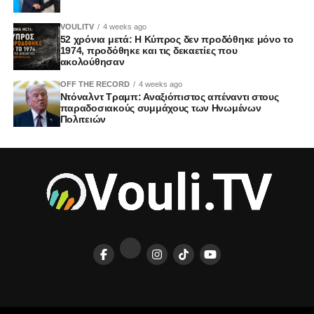
VOULITV
4 weeks ago
52 χρόνια μετά: Η Κύπρος δεν προδόθηκε μόνο το
1974, προδόθηκε και τις δεκαετίες που
ακολούθησαν
OFF THE RECORD
4 weeks ago
Ντόναλντ Τραμπ: Αναξιόπιστος απέναντι στους
παραδοσιακούς συμμάχους των Ηνωμένων
Πολιτειών