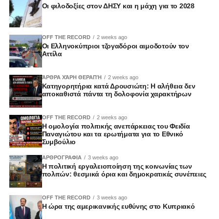
Οι φιλοδοξίες στον ΔΗΣΥ και η μάχη για το 2028
OFF THE RECORD
2 weeks ago
Οι Ελληνοκύπριοι τζογαδόροι αιμοδοτούν τον
Αττίλα
ΆΡΘΡΑ ΧΆΡΗ ΘΕΡΑΠΉ
2 weeks ago
Κατηγορητήρια κατά Δρουσιώτη: Η αλήθεια δεν
αποκαθιστά πάντα τη δολοφονία χαρακτήρων
OFF THE RECORD
2 weeks ago
Η ομολογία πολιτικής ανεπάρκειας του Φειδία
Παναγιώτου και τα ερωτήματα για το Εθνικό
Συμβούλιο
ΑΡΘΡΟΓΡΑΦΙΑ
3 weeks ago
Η πολιτική εργαλειοποίηση της κοινωνίας των
πολιτών: θεσμικά όρια και δημοκρατικές συνέπειες
OFF THE RECORD
3 weeks ago
Η ώρα της αμερικανικής ευθύνης στο Κυπριακό