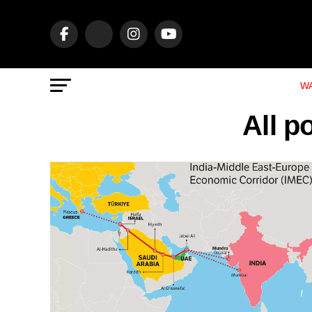
WA
All p