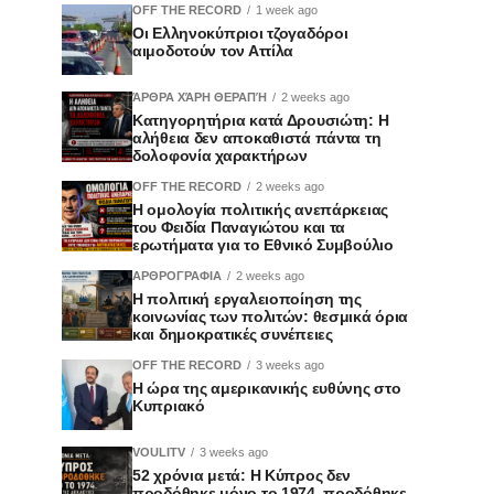
OFF THE RECORD
1 week ago
Οι Ελληνοκύπριοι τζογαδόροι
αιμοδοτούν τον Αττίλα
ΆΡΘΡΑ ΧΆΡΗ ΘΕΡΑΠΉ
2 weeks ago
Κατηγορητήρια κατά Δρουσιώτη: Η
αλήθεια δεν αποκαθιστά πάντα τη
δολοφονία χαρακτήρων
OFF THE RECORD
2 weeks ago
Η ομολογία πολιτικής ανεπάρκειας
του Φειδία Παναγιώτου και τα
ερωτήματα για το Εθνικό Συμβούλιο
ΑΡΘΡΟΓΡΑΦΙΑ
2 weeks ago
Η πολιτική εργαλειοποίηση της
κοινωνίας των πολιτών: θεσμικά όρια
και δημοκρατικές συνέπειες
OFF THE RECORD
3 weeks ago
Η ώρα της αμερικανικής ευθύνης στο
Κυπριακό
VOULITV
3 weeks ago
52 χρόνια μετά: Η Κύπρος δεν
προδόθηκε μόνο το 1974, προδόθηκε