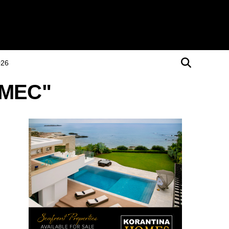
026
 IMEC"