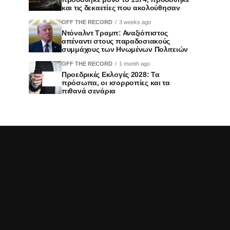
και τις δεκαετίες που ακολούθησαν
OFF THE RECORD
3 weeks ago
Ντόναλντ Τραμπ: Αναξιόπιστος
απέναντι στους παραδοσιακούς
συμμάχους των Ηνωμένων Πολιτειών
OFF THE RECORD
1 month ago
Προεδρικές Εκλογές 2028: Τα
πρόσωπα, οι ισορροπίες και τα
πιθανά σενάρια