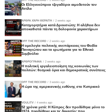
Οι Ελληνοκύπριοι τζογαδόροι αιμοδοτούν τον
Αττίλα
ΆΡΘΡΑ ΧΆΡΗ ΘΕΡΑΠΉ
2 weeks ago
Κατηγορητήρια κατά Δρουσιώτη: Η αλήθεια δεν
αποκαθιστά πάντα τη δολοφονία χαρακτήρων
OFF THE RECORD
2 weeks ago
Η ομολογία πολιτικής ανεπάρκειας του Φειδία
Παναγιώτου και τα ερωτήματα για το Εθνικό
Συμβούλιο
ΑΡΘΡΟΓΡΑΦΙΑ
2 weeks ago
Η πολιτική εργαλειοποίηση της κοινωνίας των
πολιτών: θεσμικά όρια και δημοκρατικές συνέπειες
OFF THE RECORD
3 weeks ago
Η ώρα της αμερικανικής ευθύνης στο Κυπριακό
VOULITV
4 weeks ago
52 χρόνια μετά: Η Κύπρος δεν προδόθηκε μόνο το
1974, προδόθηκε και τις δεκαετίες που