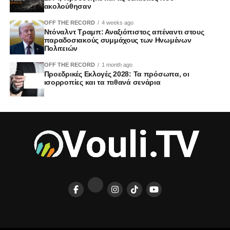
ακολούθησαν
OFF THE RECORD
4 weeks ago
Ντόναλντ Τραμπ: Αναξιόπιστος απέναντι στους
παραδοσιακούς συμμάχους των Ηνωμένων
Πολιτειών
OFF THE RECORD
1 month ago
Προεδρικές Εκλογές 2028: Τα πρόσωπα, οι
ισορροπίες και τα πιθανά σενάρια