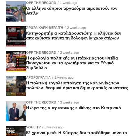
OFF THE RECORD
1 week ago
Οι Ελληνοκύπριοι τζογαδόροι αιμοδοτούν τον
Αττίλα
ΆΡΘΡΑ ΧΆΡΗ ΘΕΡΑΠΉ
2 weeks ago
Κατηγορητήρια κατά Δρουσιώτη: Η αλήθεια δεν
αποκαθιστά πάντα τη δολοφονία χαρακτήρων
OFF THE RECORD
2 weeks ago
Η ομολογία πολιτικής ανεπάρκειας του Φειδία
Παναγιώτου και τα ερωτήματα για το Εθνικό
Συμβούλιο
ΑΡΘΡΟΓΡΑΦΙΑ
2 weeks ago
Η πολιτική εργαλειοποίηση της κοινωνίας των
πολιτών: θεσμικά όρια και δημοκρατικές συνέπειες
OFF THE RECORD
3 weeks ago
Η ώρα της αμερικανικής ευθύνης στο Κυπριακό
VOULITV
3 weeks ago
52 χρόνια μετά: Η Κύπρος δεν προδόθηκε μόνο το