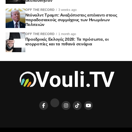
ακολούθησαν
OFF THE RECORD
3 weeks ago
Ντόναλντ Τραμπ: Αναξιόπιστος απέναντι στους
παραδοσιακούς συμμάχους των Ηνωμένων
Πολιτειών
OFF THE RECORD
1 month ago
Προεδρικές Εκλογές 2028: Τα πρόσωπα, οι
ισορροπίες και τα πιθανά σενάρια