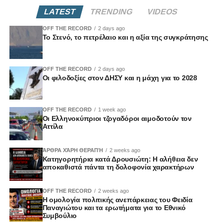
LATEST
TRENDING
VIDEOS
OFF THE RECORD
2 days ago
Το Στενό, το πετρέλαιο και η αξία της συγκράτησης
OFF THE RECORD
2 days ago
Οι φιλοδοξίες στον ΔΗΣΥ και η μάχη για το 2028
OFF THE RECORD
1 week ago
Οι Ελληνοκύπριοι τζογαδόροι αιμοδοτούν τον
Αττίλα
ΆΡΘΡΑ ΧΆΡΗ ΘΕΡΑΠΉ
2 weeks ago
Κατηγορητήρια κατά Δρουσιώτη: Η αλήθεια δεν
αποκαθιστά πάντα τη δολοφονία χαρακτήρων
OFF THE RECORD
2 weeks ago
Η ομολογία πολιτικής ανεπάρκειας του Φειδία
Παναγιώτου και τα ερωτήματα για το Εθνικό
Συμβούλιο