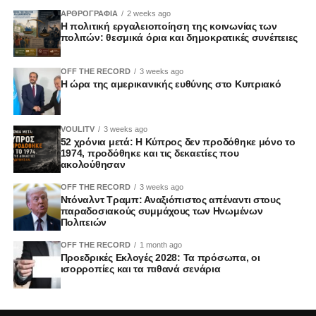
ΑΡΘΡΟΓΡΑΦΙΑ
2 weeks ago
Η πολιτική εργαλειοποίηση της κοινωνίας των
πολιτών: θεσμικά όρια και δημοκρατικές συνέπειες
OFF THE RECORD
3 weeks ago
Η ώρα της αμερικανικής ευθύνης στο Κυπριακό
VOULITV
3 weeks ago
52 χρόνια μετά: Η Κύπρος δεν προδόθηκε μόνο το
1974, προδόθηκε και τις δεκαετίες που
ακολούθησαν
OFF THE RECORD
3 weeks ago
Ντόναλντ Τραμπ: Αναξιόπιστος απέναντι στους
παραδοσιακούς συμμάχους των Ηνωμένων
Πολιτειών
OFF THE RECORD
1 month ago
Προεδρικές Εκλογές 2028: Τα πρόσωπα, οι
ισορροπίες και τα πιθανά σενάρια