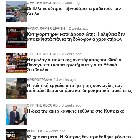
OFF THE RECORD
2 weeks ago
Οι Ελληνοκύπριοι τζογαδόροι αιμοδοτούν τον
Αττίλα
ΆΡΘΡΑ ΧΆΡΗ ΘΕΡΑΠΉ
2 weeks ago
Κατηγορητήρια κατά Δρουσιώτη: Η αλήθεια δεν
αποκαθιστά πάντα τη δολοφονία χαρακτήρων
OFF THE RECORD
2 weeks ago
Η ομολογία πολιτικής ανεπάρκειας του Φειδία
Παναγιώτου και τα ερωτήματα για το Εθνικό
Συμβούλιο
ΑΡΘΡΟΓΡΑΦΙΑ
3 weeks ago
Η πολιτική εργαλειοποίηση της κοινωνίας των
πολιτών: θεσμικά όρια και δημοκρατικές συνέπειες
OFF THE RECORD
3 weeks ago
Η ώρα της αμερικανικής ευθύνης στο Κυπριακό
VOULITV
4 weeks ago
52 χρόνια μετά: Η Κύπρος δεν προδόθηκε μόνο το