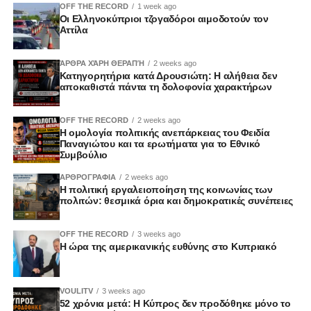
OFF THE RECORD
1 week ago
Οι Ελληνοκύπριοι τζογαδόροι αιμοδοτούν τον
Αττίλα
ΆΡΘΡΑ ΧΆΡΗ ΘΕΡΑΠΉ
2 weeks ago
Κατηγορητήρια κατά Δρουσιώτη: Η αλήθεια δεν
αποκαθιστά πάντα τη δολοφονία χαρακτήρων
OFF THE RECORD
2 weeks ago
Η ομολογία πολιτικής ανεπάρκειας του Φειδία
Παναγιώτου και τα ερωτήματα για το Εθνικό
Συμβούλιο
ΑΡΘΡΟΓΡΑΦΙΑ
2 weeks ago
Η πολιτική εργαλειοποίηση της κοινωνίας των
πολιτών: θεσμικά όρια και δημοκρατικές συνέπειες
OFF THE RECORD
3 weeks ago
Η ώρα της αμερικανικής ευθύνης στο Κυπριακό
VOULITV
3 weeks ago
52 χρόνια μετά: Η Κύπρος δεν προδόθηκε μόνο το