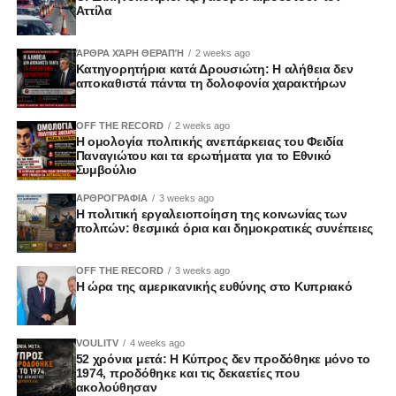
Αττίλα
ΆΡΘΡΑ ΧΆΡΗ ΘΕΡΑΠΉ
2 weeks ago
Κατηγορητήρια κατά Δρουσιώτη: Η αλήθεια δεν
αποκαθιστά πάντα τη δολοφονία χαρακτήρων
OFF THE RECORD
2 weeks ago
Η ομολογία πολιτικής ανεπάρκειας του Φειδία
Παναγιώτου και τα ερωτήματα για το Εθνικό
Συμβούλιο
ΑΡΘΡΟΓΡΑΦΙΑ
3 weeks ago
Η πολιτική εργαλειοποίηση της κοινωνίας των
πολιτών: θεσμικά όρια και δημοκρατικές συνέπειες
OFF THE RECORD
3 weeks ago
Η ώρα της αμερικανικής ευθύνης στο Κυπριακό
VOULITV
4 weeks ago
52 χρόνια μετά: Η Κύπρος δεν προδόθηκε μόνο το
1974, προδόθηκε και τις δεκαετίες που
ακολούθησαν