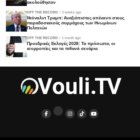
ακολούθησαν
OFF THE RECORD
3 weeks ago
Ντόναλντ Τραμπ: Αναξιόπιστος απέναντι στους
παραδοσιακούς συμμάχους των Ηνωμένων
Πολιτειών
OFF THE RECORD
1 month ago
Προεδρικές Εκλογές 2028: Τα πρόσωπα, οι
ισορροπίες και τα πιθανά σενάρια