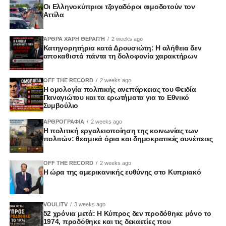
Οι Ελληνοκύπριοι τζογαδόροι αιμοδοτούν τον
Αττίλα
ΆΡΘΡΑ ΧΆΡΗ ΘΕΡΑΠΉ
2 weeks ago
Κατηγορητήρια κατά Δρουσιώτη: Η αλήθεια δεν
αποκαθιστά πάντα τη δολοφονία χαρακτήρων
OFF THE RECORD
2 weeks ago
Η ομολογία πολιτικής ανεπάρκειας του Φειδία
Παναγιώτου και τα ερωτήματα για το Εθνικό
Συμβούλιο
ΑΡΘΡΟΓΡΑΦΙΑ
2 weeks ago
Η πολιτική εργαλειοποίηση της κοινωνίας των
πολιτών: θεσμικά όρια και δημοκρατικές συνέπειες
OFF THE RECORD
2 weeks ago
Η ώρα της αμερικανικής ευθύνης στο Κυπριακό
VOULITV
3 weeks ago
52 χρόνια μετά: Η Κύπρος δεν προδόθηκε μόνο το
1974, προδόθηκε και τις δεκαετίες που