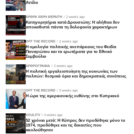
Αττίλα
ΆΡΘΡΑ ΧΆΡΗ ΘΕΡΑΠΉ
2 weeks ago
Κατηγορητήρια κατά Δρουσιώτη: Η αλήθεια δεν
αποκαθιστά πάντα τη δολοφονία χαρακτήρων
OFF THE RECORD
2 weeks ago
Η ομολογία πολιτικής ανεπάρκειας του Φειδία
Παναγιώτου και τα ερωτήματα για το Εθνικό
Συμβούλιο
ΑΡΘΡΟΓΡΑΦΙΑ
2 weeks ago
Η πολιτική εργαλειοποίηση της κοινωνίας των
πολιτών: θεσμικά όρια και δημοκρατικές συνέπειες
OFF THE RECORD
3 weeks ago
Η ώρα της αμερικανικής ευθύνης στο Κυπριακό
VOULITV
4 weeks ago
52 χρόνια μετά: Η Κύπρος δεν προδόθηκε μόνο το
1974, προδόθηκε και τις δεκαετίες που
ακολούθησαν