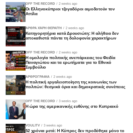
OFF THE RECORD
2 weeks ago
Οι Ελληνοκύπριοι τζογαδόροι αιμοδοτούν τον
Αττίλα
ΆΡΘΡΑ ΧΆΡΗ ΘΕΡΑΠΉ
2 weeks ago
Κατηγορητήρια κατά Δρουσιώτη: Η αλήθεια δεν
αποκαθιστά πάντα τη δολοφονία χαρακτήρων
OFF THE RECORD
2 weeks ago
Η ομολογία πολιτικής ανεπάρκειας του Φειδία
Παναγιώτου και τα ερωτήματα για το Εθνικό
Συμβούλιο
ΑΡΘΡΟΓΡΑΦΙΑ
2 weeks ago
Η πολιτική εργαλειοποίηση της κοινωνίας των
πολιτών: θεσμικά όρια και δημοκρατικές συνέπειες
OFF THE RECORD
3 weeks ago
Η ώρα της αμερικανικής ευθύνης στο Κυπριακό
VOULITV
3 weeks ago
52 χρόνια μετά: Η Κύπρος δεν προδόθηκε μόνο το