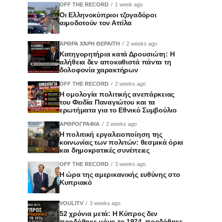
OFF THE RECORD
1 week ago
Οι Ελληνοκύπριοι τζογαδόροι
αιμοδοτούν τον Αττίλα
ΆΡΘΡΑ ΧΆΡΗ ΘΕΡΑΠΉ
2 weeks ago
Κατηγορητήρια κατά Δρουσιώτη: Η
αλήθεια δεν αποκαθιστά πάντα τη
δολοφονία χαρακτήρων
OFF THE RECORD
2 weeks ago
Η ομολογία πολιτικής ανεπάρκειας
του Φειδία Παναγιώτου και τα
ερωτήματα για το Εθνικό Συμβούλιο
ΑΡΘΡΟΓΡΑΦΙΑ
2 weeks ago
Η πολιτική εργαλειοποίηση της
κοινωνίας των πολιτών: θεσμικά όρια
και δημοκρατικές συνέπειες
OFF THE RECORD
3 weeks ago
Η ώρα της αμερικανικής ευθύνης στο
Κυπριακό
VOULITV
3 weeks ago
52 χρόνια μετά: Η Κύπρος δεν
προδόθηκε μόνο το 1974, προδόθηκε