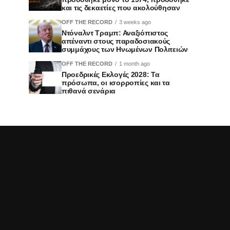
και τις δεκαετίες που ακολούθησαν
OFF THE RECORD
3 weeks ago
Ντόναλντ Τραμπ: Αναξιόπιστος
απέναντι στους παραδοσιακούς
συμμάχους των Ηνωμένων Πολιτειών
OFF THE RECORD
1 month ago
Προεδρικές Εκλογές 2028: Τα
πρόσωπα, οι ισορροπίες και τα
πιθανά σενάρια