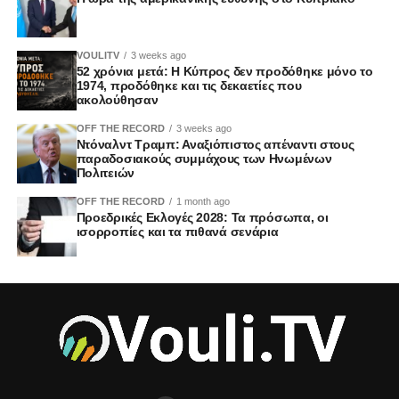
VOULITV
3 weeks ago
52 χρόνια μετά: Η Κύπρος δεν προδόθηκε μόνο το
1974, προδόθηκε και τις δεκαετίες που
ακολούθησαν
OFF THE RECORD
3 weeks ago
Ντόναλντ Τραμπ: Αναξιόπιστος απέναντι στους
παραδοσιακούς συμμάχους των Ηνωμένων
Πολιτειών
OFF THE RECORD
1 month ago
Προεδρικές Εκλογές 2028: Τα πρόσωπα, οι
ισορροπίες και τα πιθανά σενάρια