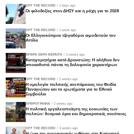
OFF THE RECORD
2 days ago
Οι φιλοδοξίες στον ΔΗΣΥ και η μάχη για το 2028
OFF THE RECORD
1 week ago
Οι Ελληνοκύπριοι τζογαδόροι αιμοδοτούν τον
Αττίλα
ΆΡΘΡΑ ΧΆΡΗ ΘΕΡΑΠΉ
2 weeks ago
Κατηγορητήρια κατά Δρουσιώτη: Η αλήθεια δεν
αποκαθιστά πάντα τη δολοφονία χαρακτήρων
OFF THE RECORD
2 weeks ago
Η ομολογία πολιτικής ανεπάρκειας του Φειδία
Παναγιώτου και τα ερωτήματα για το Εθνικό
Συμβούλιο
ΑΡΘΡΟΓΡΑΦΙΑ
2 weeks ago
Η πολιτική εργαλειοποίηση της κοινωνίας των
πολιτών: θεσμικά όρια και δημοκρατικές συνέπειες
OFF THE RECORD
3 weeks ago
Η ώρα της αμερικανικής ευθύνης στο Κυπριακό