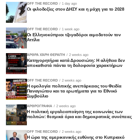
OFF THE RECORD
1 day ago
Οι φιλοδοξίες στον ΔΗΣΥ και η μάχη για το 2028
OFF THE RECORD
1 week ago
Οι Ελληνοκύπριοι τζογαδόροι αιμοδοτούν τον
Αττίλα
ΆΡΘΡΑ ΧΆΡΗ ΘΕΡΑΠΉ
2 weeks ago
Κατηγορητήρια κατά Δρουσιώτη: Η αλήθεια δεν
αποκαθιστά πάντα τη δολοφονία χαρακτήρων
OFF THE RECORD
2 weeks ago
Η ομολογία πολιτικής ανεπάρκειας του Φειδία
Παναγιώτου και τα ερωτήματα για το Εθνικό
Συμβούλιο
ΑΡΘΡΟΓΡΑΦΙΑ
2 weeks ago
Η πολιτική εργαλειοποίηση της κοινωνίας των
πολιτών: θεσμικά όρια και δημοκρατικές συνέπειες
OFF THE RECORD
2 weeks ago
Η ώρα της αμερικανικής ευθύνης στο Κυπριακό