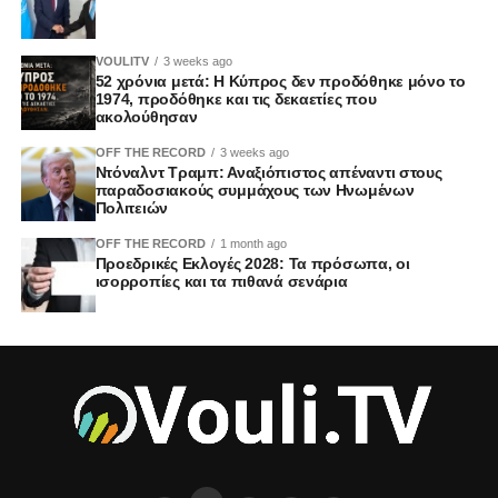
VOULITV
3 weeks ago
52 χρόνια μετά: Η Κύπρος δεν προδόθηκε μόνο το
1974, προδόθηκε και τις δεκαετίες που
ακολούθησαν
OFF THE RECORD
3 weeks ago
Ντόναλντ Τραμπ: Αναξιόπιστος απέναντι στους
παραδοσιακούς συμμάχους των Ηνωμένων
Πολιτειών
OFF THE RECORD
1 month ago
Προεδρικές Εκλογές 2028: Τα πρόσωπα, οι
ισορροπίες και τα πιθανά σενάρια