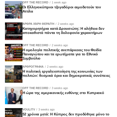
OFF THE RECORD
1 week ago
Οι Ελληνοκύπριοι τζογαδόροι αιμοδοτούν τον
Αττίλα
ΆΡΘΡΑ ΧΆΡΗ ΘΕΡΑΠΉ
2 weeks ago
Κατηγορητήρια κατά Δρουσιώτη: Η αλήθεια δεν
αποκαθιστά πάντα τη δολοφονία χαρακτήρων
OFF THE RECORD
2 weeks ago
Η ομολογία πολιτικής ανεπάρκειας του Φειδία
Παναγιώτου και τα ερωτήματα για το Εθνικό
Συμβούλιο
ΑΡΘΡΟΓΡΑΦΙΑ
2 weeks ago
Η πολιτική εργαλειοποίηση της κοινωνίας των
πολιτών: θεσμικά όρια και δημοκρατικές συνέπειες
OFF THE RECORD
3 weeks ago
Η ώρα της αμερικανικής ευθύνης στο Κυπριακό
VOULITV
3 weeks ago
52 χρόνια μετά: Η Κύπρος δεν προδόθηκε μόνο το