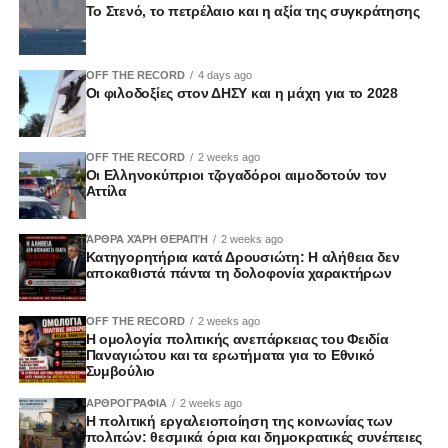
Το Στενό, το πετρέλαιο και η αξία της συγκράτησης
OFF THE RECORD
4 days ago
Οι φιλοδοξίες στον ΔΗΣΥ και η μάχη για το 2028
OFF THE RECORD
2 weeks ago
Οι Ελληνοκύπριοι τζογαδόροι αιμοδοτούν τον
Αττίλα
ΆΡΘΡΑ ΧΆΡΗ ΘΕΡΑΠΉ
2 weeks ago
Κατηγορητήρια κατά Δρουσιώτη: Η αλήθεια δεν
αποκαθιστά πάντα τη δολοφονία χαρακτήρων
OFF THE RECORD
2 weeks ago
Η ομολογία πολιτικής ανεπάρκειας του Φειδία
Παναγιώτου και τα ερωτήματα για το Εθνικό
Συμβούλιο
ΑΡΘΡΟΓΡΑΦΙΑ
2 weeks ago
Η πολιτική εργαλειοποίηση της κοινωνίας των
πολιτών: θεσμικά όρια και δημοκρατικές συνέπειες