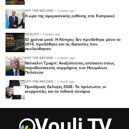
OFF THE RECORD
3 weeks ago
Η ώρα της αμερικανικής ευθύνης στο Κυπριακό
VOULITV
4 weeks ago
52 χρόνια μετά: Η Κύπρος δεν προδόθηκε μόνο το
1974, προδόθηκε και τις δεκαετίες που
ακολούθησαν
OFF THE RECORD
4 weeks ago
Ντόναλντ Τραμπ: Αναξιόπιστος απέναντι στους
παραδοσιακούς συμμάχους των Ηνωμένων
Πολιτειών
OFF THE RECORD
1 month ago
Προεδρικές Εκλογές 2028: Τα πρόσωπα, οι
ισορροπίες και τα πιθανά σενάρια