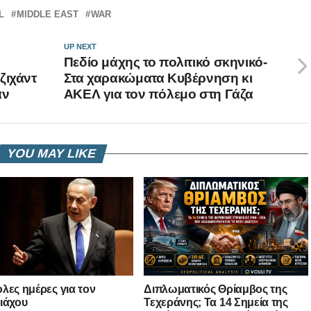
L
MIDDLE EAST
WAR
UP NEXT
Πεδίο μάχης το πολιτικό σκηνικό-
ζιχάντ
Στα χαρακώματα Κυβέρνηση κι
αν
ΑΚΕΛ για τον πόλεμο στη Γάζα
YOU MAY LIKE
λες ημέρες για τον
Διπλωματικός Θρίαμβος της
ιάχου
Τεχεράνης; Τα 14 Σημεία της