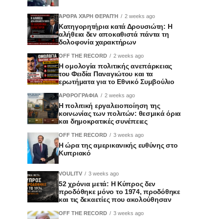
ΆΡΘΡΑ ΧΆΡΗ ΘΕΡΑΠΉ
2 weeks ago
Κατηγορητήρια κατά Δρουσιώτη: Η
αλήθεια δεν αποκαθιστά πάντα τη
δολοφονία χαρακτήρων
OFF THE RECORD
2 weeks ago
Η ομολογία πολιτικής ανεπάρκειας
του Φειδία Παναγιώτου και τα
ερωτήματα για το Εθνικό Συμβούλιο
ΑΡΘΡΟΓΡΑΦΙΑ
2 weeks ago
Η πολιτική εργαλειοποίηση της
κοινωνίας των πολιτών: θεσμικά όρια
και δημοκρατικές συνέπειες
OFF THE RECORD
3 weeks ago
Η ώρα της αμερικανικής ευθύνης στο
Κυπριακό
VOULITV
3 weeks ago
52 χρόνια μετά: Η Κύπρος δεν
προδόθηκε μόνο το 1974, προδόθηκε
και τις δεκαετίες που ακολούθησαν
OFF THE RECORD
3 weeks ago