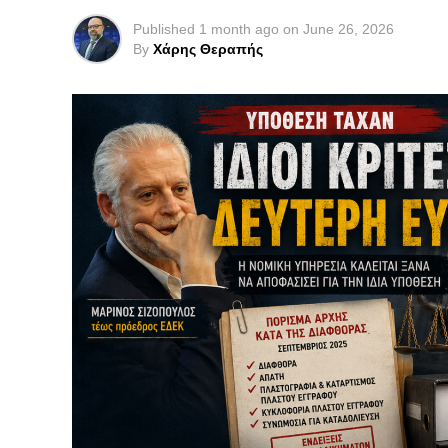
Published
1 month ago
on
June 26, 2026
By
Χάρης Θεραπής