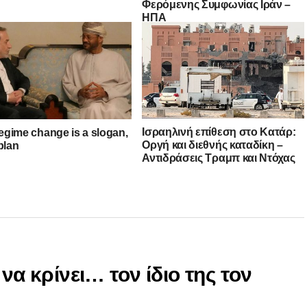
Φερόμενης Συμφωνίας Ιράν –
ΗΠΑ
Ισραηλινή επίθεση στο Κατάρ:
regime change is a slogan,
Οργή και διεθνής καταδίκη –
plan
Αντιδράσεις Τραμπ και Ντόχας
να κρίνει… τον ίδιο της τον