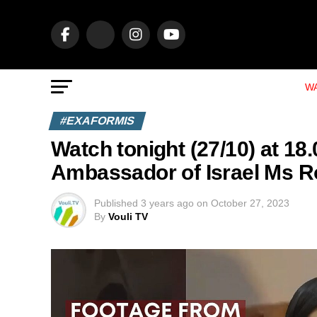
WA
#EXAFORMIS
Watch tonight (27/10) at 18.
Ambassador of Israel Ms 
Published
3 years ago
on
October 27, 2023
By
Vouli TV