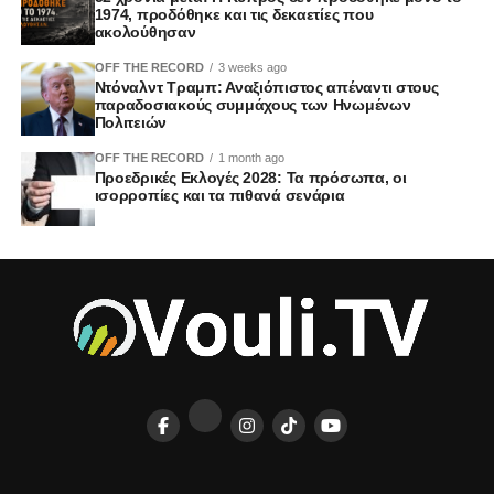
1974, προδόθηκε και τις δεκαετίες που
ακολούθησαν
OFF THE RECORD
3 weeks ago
Ντόναλντ Τραμπ: Αναξιόπιστος απέναντι στους
παραδοσιακούς συμμάχους των Ηνωμένων
Πολιτειών
OFF THE RECORD
1 month ago
Προεδρικές Εκλογές 2028: Τα πρόσωπα, οι
ισορροπίες και τα πιθανά σενάρια