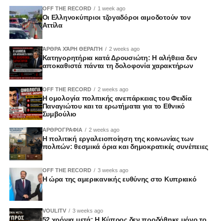
OFF THE RECORD
1 week ago
Οι Ελληνοκύπριοι τζογαδόροι αιμοδοτούν τον
Αττίλα
ΆΡΘΡΑ ΧΆΡΗ ΘΕΡΑΠΉ
2 weeks ago
Κατηγορητήρια κατά Δρουσιώτη: Η αλήθεια δεν
αποκαθιστά πάντα τη δολοφονία χαρακτήρων
OFF THE RECORD
2 weeks ago
Η ομολογία πολιτικής ανεπάρκειας του Φειδία
Παναγιώτου και τα ερωτήματα για το Εθνικό
Συμβούλιο
ΑΡΘΡΟΓΡΑΦΙΑ
2 weeks ago
Η πολιτική εργαλειοποίηση της κοινωνίας των
πολιτών: θεσμικά όρια και δημοκρατικές συνέπειες
OFF THE RECORD
3 weeks ago
Η ώρα της αμερικανικής ευθύνης στο Κυπριακό
VOULITV
3 weeks ago
52 χρόνια μετά: Η Κύπρος δεν προδόθηκε μόνο το