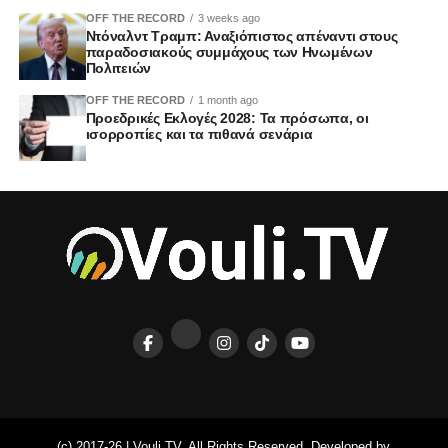
OFF THE RECORD
3 weeks ago
Ντόναλντ Τραμπ: Αναξιόπιστος απέναντι στους
παραδοσιακούς συμμάχους των Ηνωμένων
Πολιτειών
OFF THE RECORD
1 month ago
Προεδρικές Εκλογές 2028: Τα πρόσωπα, οι
ισορροπίες και τα πιθανά σενάρια
(c) 2017-26 | Vouli.TV. All Rights Reserved. Developed by