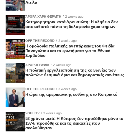
Αττίλα
ΆΡΘΡΑ ΧΆΡΗ ΘΕΡΑΠΉ
2 weeks ago
Κατηγορητήρια κατά Δρουσιώτη: Η αλήθεια δεν
αποκαθιστά πάντα τη δολοφονία χαρακτήρων
OFF THE RECORD
2 weeks ago
Η ομολογία πολιτικής ανεπάρκειας του Φειδία
Παναγιώτου και τα ερωτήματα για το Εθνικό
Συμβούλιο
ΑΡΘΡΟΓΡΑΦΙΑ
2 weeks ago
Η πολιτική εργαλειοποίηση της κοινωνίας των
πολιτών: θεσμικά όρια και δημοκρατικές συνέπειες
OFF THE RECORD
3 weeks ago
Η ώρα της αμερικανικής ευθύνης στο Κυπριακό
VOULITV
3 weeks ago
52 χρόνια μετά: Η Κύπρος δεν προδόθηκε μόνο το
1974, προδόθηκε και τις δεκαετίες που
ακολούθησαν