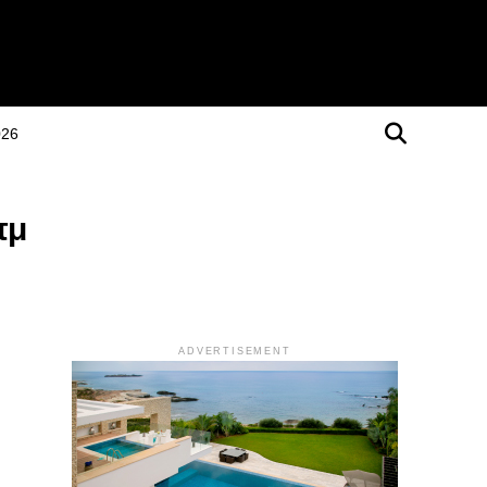
026
πμ
ADVERTISEMENT