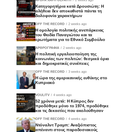
Κατηγορητήρια κατά Δρουσιώτη: Η
αλήθεια δεν αποκαθιστά πάντα τη
δολοφονία χαρακτήρων
OFF THE RECORD
2 weeks ago
Η ομολογία πολιτικής ανεπάρκειας
του Φειδία Παναγιώτου και τα
ερωτήματα για το Εθνικό Συμβούλιο
ΑΡΘΡΟΓΡΑΦΙΑ
2 weeks ago
Η πολιτική εργαλειοποίηση της
κοινωνίας των πολιτών: θεσμικά όρια
και δημοκρατικές συνέπειες
OFF THE RECORD
3 weeks ago
Η ώρα της αμερικανικής ευθύνης στο
Κυπριακό
VOULITV
4 weeks ago
52 χρόνια μετά: Η Κύπρος δεν
προδόθηκε μόνο το 1974, προδόθηκε
και τις δεκαετίες που ακολούθησαν
OFF THE RECORD
4 weeks ago
Ντόναλντ Τραμπ: Αναξιόπιστος
απέναντι στους παραδοσιακούς