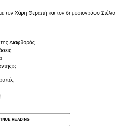
 με τον Χάρη Θεραπή και τον δημοσιογράφο Στέλιο
 της Διαφθοράς
άσεις
α
άντης»;
τροπές
ή
Α
 και είσοδο των καμερών στις συνεδριάσεις των
TINUE READING