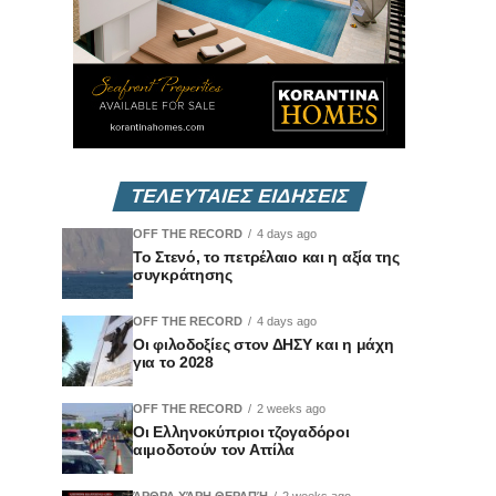
ΤΕΛΕΥΤΑΙΕΣ ΕΙΔΗΣΕΙΣ
OFF THE RECORD
4 days ago
Το Στενό, το πετρέλαιο και η αξία της
συγκράτησης
OFF THE RECORD
4 days ago
Οι φιλοδοξίες στον ΔΗΣΥ και η μάχη
για το 2028
OFF THE RECORD
2 weeks ago
Οι Ελληνοκύπριοι τζογαδόροι
αιμοδοτούν τον Αττίλα
ΆΡΘΡΑ ΧΆΡΗ ΘΕΡΑΠΉ
2 weeks ago