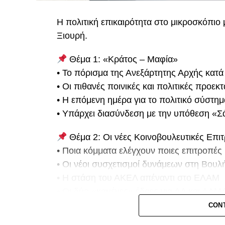
Η πολιτική επικαιρότητα στο μικροσκόπιο
Ξιουρή.
Θέμα 1: «Κράτος – Μαφία»
• Το πόρισμα της Ανεξάρτητης Αρχής κατά
• Οι πιθανές ποινικές και πολιτικές προεκτ
• Η επόμενη ημέρα για το πολιτικό σύστημ
• Υπάρχει διασύνδεση με την υπόθεση «Σ
Θέμα 2: Οι νέες Κοινοβουλευτικές Επι
• Ποια κόμματα ελέγχουν ποιες επιτροπές
• Οι νέοι συσχετισμοί δυνάμεων στη Βουλ
• Η στάση του ΑΚΕΛ απέναντι στο ΕΛΑΜ
• Οι δύο «καμένες» έδρες για ΑΔ και ΑΛΜ
• Η πάγια θέση μας για ζωντανή μετάδοση
CON
κοινοβουλευτικών επιτροπών