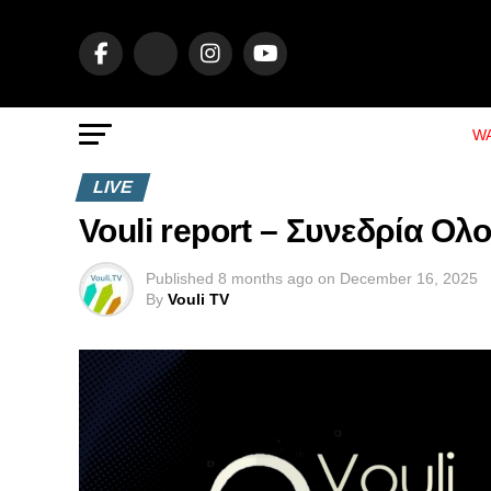
WA
LIVE
Vouli report – Συνεδρία Ολο
Published
8 months ago
on
December 16, 2025
By
Vouli TV