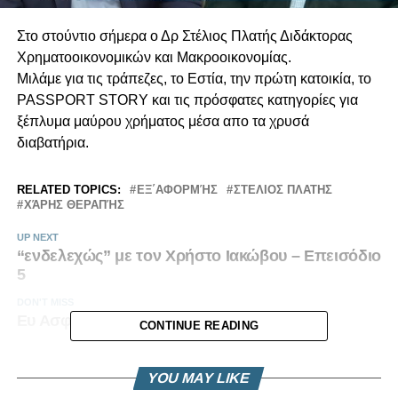
Στο στούντιο σήμερα ο Δρ Στέλιος Πλατής Διδάκτορας
Χρηματοοικονομικών και Μακροοικονομίας.
Μιλάμε για τις τράπεζες, το Εστία, την πρώτη κατοικία, το
PASSPORT STORY και τις πρόσφατες κατηγορίες για
ξέπλυμα μαύρου χρήματος μέσα απο τα χρυσά
διαβατήρια.
RELATED TOPICS:
ΕΞ΄ΑΦΟΡΜΉΣ
ΣΤΕΛΙΟΣ ΠΛΑΤΗΣ
ΧΆΡΗΣ ΘΕΡΑΠΉΣ
UP NEXT
“ενδελεχώς” με τον Χρήστο Ιακώβου – Επεισόδιο
5
DON'T MISS
Ευ Ασφαλίζεσθε | Επεισόδιο 3
CONTINUE READING
YOU MAY LIKE