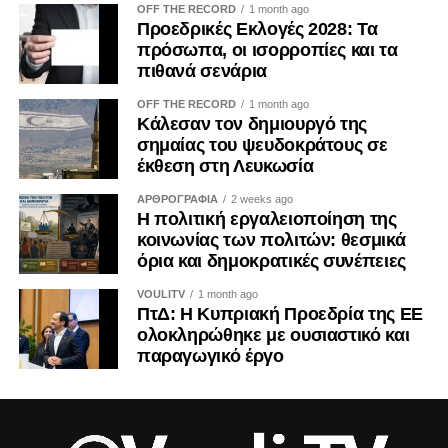
OFF THE RECORD
1 month ago
αποσπάσματα και χορηγούμενες αναρτήσεις μπορούν να
Προεδρικές Εκλογές 2028: Τα
αναπαράγουν για μεγάλο χρονικό διάστημα μια
πρόσωπα, οι ισορροπίες και τα
περιορισμένη δράση, δημιουργώντας την εντύπωση
πιθανά σενάρια
προσωπικής πρωτοβουλίας ή ευρείας κοινωνικής
OFF THE RECORD
1 month ago
αποδοχής. Ο Κανονισμός (ΕΕ) 2024/900 για τη διαφάνεια
Κάλεσαν τον δημιουργό της
και τη στόχευση της πολιτικής διαφήμισης, ο οποίος
σημαίας του ψευδοκράτους σε
εφαρμόζεται κατά το μεγαλύτερο μέρος του από τις 10
έκθεση στη Λευκωσία
Οκτωβρίου 2025, ενισχύει τις υποχρεώσεις αναγνώρισης
ΑΡΘΡΟΓΡΑΦΙΑ
2 weeks ago
του πολιτικού διαφημιστικού περιεχομένου και
Η πολιτική εργαλειοποίηση της
γνωστοποίησης του χρηματοδότη. Μολονότι κάθε
κοινωνίας των πολιτών: θεσμικά
όρια και δημοκρατικές συνέπειες
ανάρτηση κοινωνικού φορέα δεν συνιστά πολιτική
διαφήμιση, η διαφάνεια καθίσταται επιβεβλημένη όταν
VOULITV
1 month ago
κοινωνικό περιεχόμενο χρηματοδοτείται ή
ΠτΔ: Η Κυπριακή Προεδρία της ΕΕ
επαναχρησιμοποιείται με σκοπό την εκλογική ή πολιτική
ολοκληρώθηκε με ουσιαστικό και
παραγωγικό έργο
επιρροή.
Δημοκρατικές συνέπειες και
θεσμικές εγγυήσεις