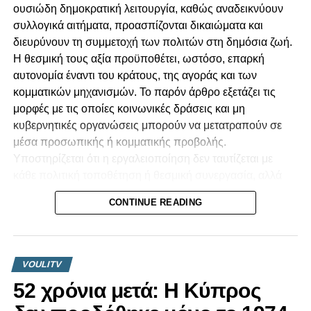
ουσιώδη δημοκρατική λειτουργία, καθώς αναδεικνύουν
συλλογικά αιτήματα, προασπίζονται δικαιώματα και
διευρύνουν τη συμμετοχή των πολιτών στη δημόσια ζωή.
Η θεσμική τους αξία προϋποθέτει, ωστόσο, επαρκή
αυτονομία έναντι του κράτους, της αγοράς και των
κομματικών μηχανισμών. Το παρόν άρθρο εξετάζει τις
μορφές με τις οποίες κοινωνικές δράσεις και μη
κυβερνητικές οργανώσεις μπορούν να μετατραπούν σε
μέσα προσωπικής ή κομματικής προβολής.
Υποστηρίζεται ότι η εργαλειοποίηση δεν ταυτίζεται με
κάθε πολιτική τοποθέτηση ή θεσμική συνεργασία, αλλά
προκύπτει όταν αποκρύπτονται οι πραγματικές σχέσεις
CONTINUE READING
διοργάνωσης, χρηματοδότησης, ελέγχου και
επικοινωνιακής αξιοποίησης. Ιδιαίτερη έμφαση
αποδίδεται στην οικονομική εξάρτηση, στις συγκρούσεις
συμφερόντων, στη συγκαλυμμένη πολιτική διαφήμιση και
VOULITV
στις συνέπειες των πρακτικών αυτών για την
52 χρόνια μετά: Η Κύπρος
εμπιστοσύνη, την πολυφωνία και την ισότητα του
πολιτικού ανταγωνισμού.