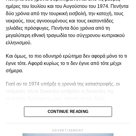
Η αυτονομία αυτή δεν συνεπάγεται πολιτική
ημέρες του Ιουλίου και του Αυγούστου του 1974. Πενήντα
ουδετερότητα. Μια οργάνωση μπορεί θεμιτά να
δύο χρόνια από την τουρκική εισβολή, την κατοχή, τους
υποστηρίζει περιβαλλοντικές πολιτικές, κοινωνικά
νεκρούς, τους αγνοουμένους και τους εκατοντάδες
δικαιώματα, θεσμικές μεταρρυθμίσεις ή συγκεκριμένες
χιλιάδες πρόσφυγες. Πενήντα δύο χρόνια από τη
νομοθετικές παρεμβάσεις. Μπορεί επίσης να ασκεί κριτική
μεγαλύτερη εθνική τραγωδία του σύγχρονου κυπριακού
στην κυβέρνηση, να συνεργάζεται με αιρετούς
ελληνισμού.
εκπροσώπους ή να συμμετέχει σε διαδικασίες δημόσιας
διαβούλευσης. Η Ευρωπαϊκή Επιτροπή αντιμετωπίζει την
Και όμως, το πιο οδυνηρό ερώτημα δεν αφορά μόνο το τι
ανοικτή, συμπεριληπτική και αποτελεσματική συμμετοχή
έγινε τότε. Αφορά κυρίως το τι δεν έγινε από τότε μέχρι
της κοινωνίας των πολιτών ως συστατικό στοιχείο της
σήμερα.
δημοκρατικής διακυβέρνησης. Η πολιτική
δραστηριοποίηση, επομένως, δεν αναιρεί την ανεξαρτησία
Γιατί αν το 1974 υπήρξε η χρονιά της καταστροφής, οι
μιας οργάνωσης, εφόσον είναι διαφανής, συμβατή με τον
επόμενες πέντε δεκαετίες υπήρξαν οι δεκαετίες της
καταστατικό της σκοπό και δεν καταλήγει σε οργανωτική
πολιτικής διαχείρισης μιας εθνικής ήττας. Μιας
υπαγωγή.
διαχείρισης που συχνά χαρακτηρίστηκε από έλλειψη
CONTINUE READING
στρατηγικής συνέχειας, εσωτερικές αντιπαραθέσεις και
Αναγκαία είναι, συνεπώς, η διάκριση μεταξύ θεμιτής
αδυναμία διαμόρφωσης μιας σταθερής εθνικής πορείας.
συνηγορίας, δηλωμένης θεσμικής συνεργασίας και
συγκαλυμμένης κομματικής λειτουργίας. Στην πρώτη
ADVERTISEMENT
Άλλες κυβερνήσεις υποσχέθηκαν λύσεις που δεν ήρθαν