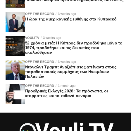
OFF THE RECORD
3 weeks ago
Η ώρα της αμερικανικής ευθύνης στο Κυπριακό
VOULITV
3 weeks ago
52 χρόνια μετά: Η Κύπρος δεν προδόθηκε μόνο το
1974, προδόθηκε και τις δεκαετίες που
ακολούθησαν
OFF THE RECORD
3 weeks ago
Ντόναλντ Τραμπ: Αναξιόπιστος απέναντι στους
παραδοσιακούς συμμάχους των Ηνωμένων
Πολιτειών
OFF THE RECORD
1 month ago
Προεδρικές Εκλογές 2028: Τα πρόσωπα, οι
ισορροπίες και τα πιθανά σενάρια