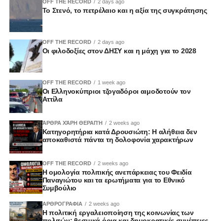
OFF THE RECORD
2 days ago
Το Στενό, το πετρέλαιο και η αξία της συγκράτησης
OFF THE RECORD
2 days ago
Οι φιλοδοξίες στον ΔΗΣΥ και η μάχη για το 2028
OFF THE RECORD
1 week ago
Οι Ελληνοκύπριοι τζογαδόροι αιμοδοτούν τον
Αττίλα
ΆΡΘΡΑ ΧΆΡΗ ΘΕΡΑΠΉ
2 weeks ago
Κατηγορητήρια κατά Δρουσιώτη: Η αλήθεια δεν
αποκαθιστά πάντα τη δολοφονία χαρακτήρων
OFF THE RECORD
2 weeks ago
Η ομολογία πολιτικής ανεπάρκειας του Φειδία
Παναγιώτου και τα ερωτήματα για το Εθνικό
Συμβούλιο
ΑΡΘΡΟΓΡΑΦΙΑ
2 weeks ago
Η πολιτική εργαλειοποίηση της κοινωνίας των
πολιτών: θεσμικά όρια και δημοκρατικές συνέπειες