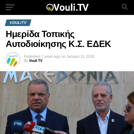
VOULITV
Ημερίδα Τοπικής
Αυτοδιοίκησης Κ.Σ. ΕΔΕΚ
Published
7 years ago
on
January 11, 2020
By
Vouli TV