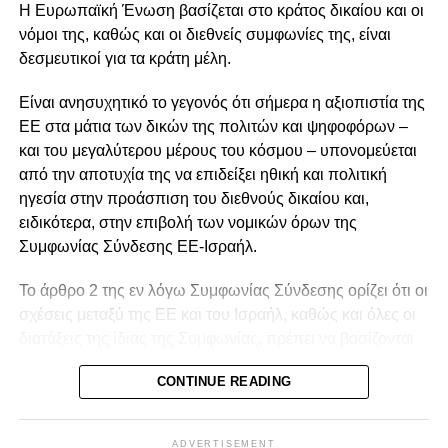
Η Ευρωπαϊκή Ένωση βασίζεται στο κράτος δικαίου και οι
στην αυτοπεποίθηση με την οποία η Κύπρος άσκησε την
νόμοι της, καθώς και οι διεθνείς συμφωνίες της, είναι
Προεδρία του Συμβουλίου της ΕΕ, σημειώνοντας ότι,
δεσμευτικοί για τα κράτη μέλη.
παρά το μικρό της μέγεθος, διεκδίκησε ενεργό ρόλο και
πέτυχε ουσιαστικά αποτελέσματα.
Είναι ανησυχητικό το γεγονός ότι σήμερα η αξιοπιστία της
ΕΕ στα μάτια των δικών της πολιτών και ψηφοφόρων –
«Κάποτε με θράσος, οφείλω να πω, αν σκεφτώ το
και του μεγαλύτερου μέρους του κόσμου – υπονομεύεται
μέγεθος της χώρας μας απέναντι στα άλλα κράτη μέλη της
από την αποτυχία της να επιδείξει ηθική και πολιτική
Ευρωπαϊκής Ένωσης. Είχαμε πολύ θράσος σε αυτή την
ηγεσία στην προάσπιση του διεθνούς δικαίου και,
Προεδρία, με σημαντικά αποτελέσματα», ανέφερε.
ειδικότερα, στην επιβολή των νομικών όρων της
Συμφωνίας Σύνδεσης ΕΕ-Ισραήλ.
Όπως είπε, η προσέγγιση αυτή συνέβαλε ώστε η
Κυπριακή Προεδρία να αναγνωριστεί διεθνώς ως μία από
Το άρθρο 2 της εν λόγω Συμφωνίας Σύνδεσης ορίζει ότι οι
τις πιο ουσιαστικές και παραγωγικές των τελευταίων
σχέσεις μεταξύ της ΕΕ και του Ισραήλ, καθώς και όλες οι
ετών, παρά τις ιδιαίτερα απαιτητικές γεωπολιτικές
διατάξεις της ίδιας της Συμφωνίας, πρέπει να βασίζονται
συνθήκες που επικράτησαν κατά τη διάρκεια του
στο θεμελιώδες στοιχείο της Συνθήκης, που είναι ο
εξαμήνου.
CONTINUE READING
σεβασμός των ανθρωπίνων δικαιωμάτων και των
δημοκρατικών αρχών.
Αναφερόμενος στις προκλήσεις του εξαμήνου, σημείωσε
ότι η Κυπριακή Προεδρία κλήθηκε να αντιμετωπίσει
ADVERTISEMENT