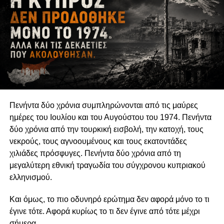
προετοιμασία ώστε να μην παρατηρηθούν προβλήματα
– Οικονομική αυτοδυναμία και απεξάρτηση από την
εκάστοτε εκτελεστική εξουσία
– Η ενοποίηση των Δήμων επιβάλλει και ενοποιημένο
εκλογικό σύστημα και όχι ενιαίος Δήμος, αλλά
συνομοσπονδιακό εκλογικό σύστημα για να
εξυπηρετηθούν σκοπιμότητες
– Ιδιαίτερη προσοχή στην ένταξη των κοινοτήτων στους
Δήμους.
Πενήντα δύο χρόνια συμπληρώνονται από τις μαύρες
ημέρες του Ιουλίου και του Αυγούστου του 1974. Πενήντα
ΔΗΛΩΣΗ ΥΠΟΥΡΓΟΣ ΕΣΩΤΕΡΙΚΩΝ Ημερίδα Τοπικής
δύο χρόνια από την τουρκική εισβολή, την κατοχή, τους
Αυτοδιοίκησης Κ Σ ΕΔΕΚ
νεκρούς, τους αγνοουμένους και τους εκατοντάδες
χιλιάδες πρόσφυγες. Πενήντα δύο χρόνια από τη
μεγαλύτερη εθνική τραγωδία του σύγχρονου κυπριακού
ελληνισμού.
Και όμως, το πιο οδυνηρό ερώτημα δεν αφορά μόνο το τι
έγινε τότε. Αφορά κυρίως το τι δεν έγινε από τότε μέχρι
σήμερα.