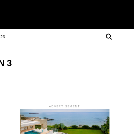
026
Ν 3
ADVERTISEMENT