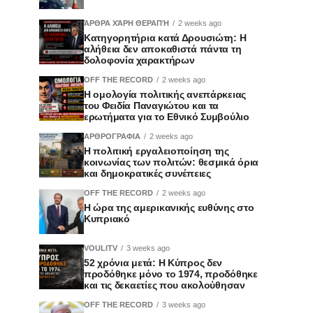
ΆΡΘΡΑ ΧΆΡΗ ΘΕΡΑΠΉ
2 weeks ago
Κατηγορητήρια κατά Δρουσιώτη: Η
αλήθεια δεν αποκαθιστά πάντα τη
δολοφονία χαρακτήρων
OFF THE RECORD
2 weeks ago
Η ομολογία πολιτικής ανεπάρκειας
του Φειδία Παναγιώτου και τα
ερωτήματα για το Εθνικό Συμβούλιο
ΑΡΘΡΟΓΡΑΦΙΑ
2 weeks ago
Η πολιτική εργαλειοποίηση της
κοινωνίας των πολιτών: θεσμικά όρια
και δημοκρατικές συνέπειες
OFF THE RECORD
2 weeks ago
Η ώρα της αμερικανικής ευθύνης στο
Κυπριακό
VOULITV
3 weeks ago
52 χρόνια μετά: Η Κύπρος δεν
προδόθηκε μόνο το 1974, προδόθηκε
και τις δεκαετίες που ακολούθησαν
OFF THE RECORD
3 weeks ago