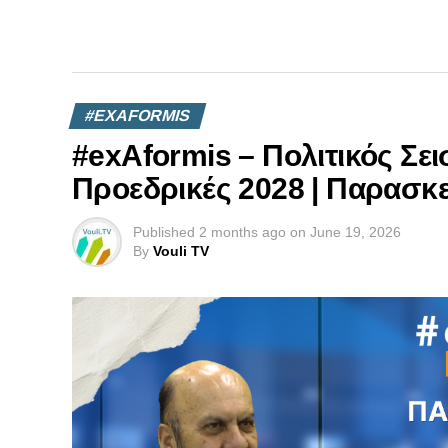
#EXAFORMIS
#exAformis – Πολιτικός Σε
Προεδρικές 2028 | Παρασκε
Published
2 months ago
on
June 19, 2026
By
Vouli TV