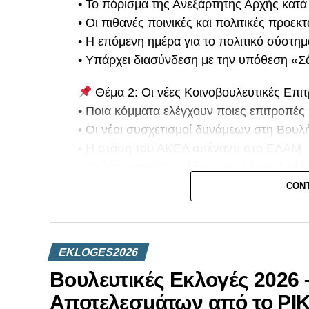
• Το πόρισμα της Ανεξάρτητης Αρχής κατά
• Οι πιθανές ποινικές και πολιτικές προεκτ
• Η επόμενη ημέρα για το πολιτικό σύστημ
• Υπάρχει διασύνδεση με την υπόθεση «Σ
Θέμα 2: Οι νέες Κοινοβουλευτικές Επι
• Ποια κόμματα ελέγχουν ποιες επιτροπές
• Οι νέοι συσχετισμοί δυνάμεων στη Βουλ
• Η στάση του ΑΚΕΛ απέναντι στο ΕΛΑΜ
• Οι δύο «καμένες» έδρες για ΑΔ και ΑΛΜ
• Η πάγια θέση μας για ζωντανή μετάδοση
CON
κοινοβουλευτικών επιτροπών
Θέμα 3: Προεδρικές Εκλογές 2028
EKLOGES2026
• Ποιοι διαφαίνεται να διεκδικήσουν την Π
• Πώς τοποθετούνται σήμερα τα πολιτικά 
Βουλευτικές Εκλογές 2026
• Ποιες συμμαχίες διαμορφώνονται στο π
Αποτελεσμάτων από το ΡΙ