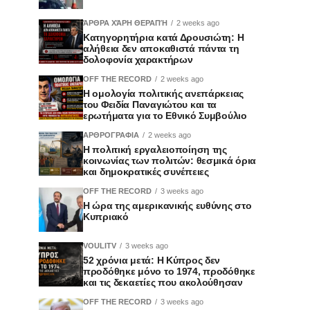
ΆΡΘΡΑ ΧΆΡΗ ΘΕΡΑΠΉ
2 weeks ago
Κατηγορητήρια κατά Δρουσιώτη: Η
αλήθεια δεν αποκαθιστά πάντα τη
δολοφονία χαρακτήρων
OFF THE RECORD
2 weeks ago
Η ομολογία πολιτικής ανεπάρκειας
του Φειδία Παναγιώτου και τα
ερωτήματα για το Εθνικό Συμβούλιο
ΑΡΘΡΟΓΡΑΦΙΑ
2 weeks ago
Η πολιτική εργαλειοποίηση της
κοινωνίας των πολιτών: θεσμικά όρια
και δημοκρατικές συνέπειες
OFF THE RECORD
3 weeks ago
Η ώρα της αμερικανικής ευθύνης στο
Κυπριακό
VOULITV
3 weeks ago
52 χρόνια μετά: Η Κύπρος δεν
προδόθηκε μόνο το 1974, προδόθηκε
και τις δεκαετίες που ακολούθησαν
OFF THE RECORD
3 weeks ago