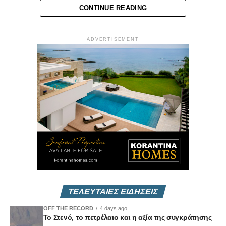
CONTINUE READING
Επικοινωνήστε μαζί μας στο
info@vouli.tv
ή στο
τηλ 96
364010
για περισσότερες πληροφορίες.
ADVERTISEMENT
ΤΕΛΕΥΤΑΙΕΣ ΕΙΔΗΣΕΙΣ
OFF THE RECORD
4 days ago
Το Στενό, το πετρέλαιο και η αξία της συγκράτησης