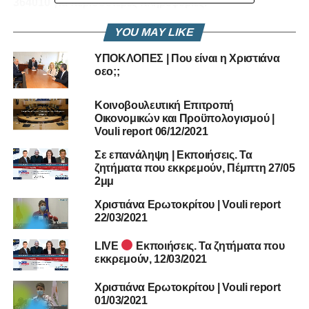
364010
για περισσότερες πληροφορίες.
YOU MAY LIKE
RELATED TOPICS:
ΔΉΛΩΣΗ ΧΡΙΣΤΙΆΝΑΣ ΕΡΩΤΟΚΡΊΤΟΥ ΓΙΑ ΕΠΙΤΡΌΠΗ
ΟΙΚΟΝΟΜΙΚΏΝ
ΥΠΟΚΛΟΠΕΣ | Που είναι η Χριστιάνα
ΧΡΙΣΤΙΆΝΑ ΕΡΩΤΟΚΡΊΤΟΥ
οεο;;
UP NEXT
Κοινοβουλευτική Επιτροπή
Μαρίνος Σιζόπουλος | 01-02-2021
Οικονομικών και Προϋπολογισμού |
DON'T MISS
Vouli report 06/12/2021
Κοινοβουλευτικής Επιτροπής Παιδείας και
Σε επανάληψη | Εκποιήσεις. Τα
Πολιτισμού | 27-01-2021
ζητήματα που εκκρεμούν, Πέμπτη 27/05
2μμ
Χριστιάνα Ερωτοκρίτου | Vouli report
22/03/2021
LIVE
Εκποιήσεις. Τα ζητήματα που
εκκρεμούν, 12/03/2021
Χριστιάνα Ερωτοκρίτου | Vouli report
01/03/2021