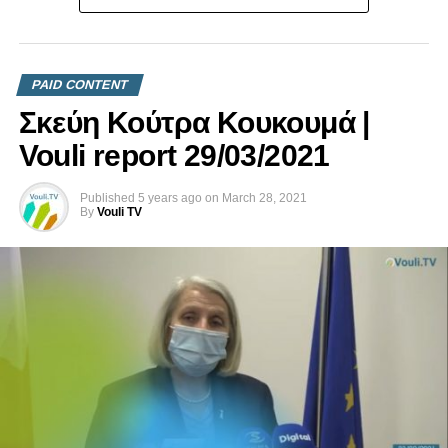
364010
για περισσότερες πληροφορίες.
PAID CONTENT
Σκεύη Κούτρα Κουκουμά |
Vouli report 29/03/2021
Published
5 years ago
on
March 28, 2021
By
Vouli TV