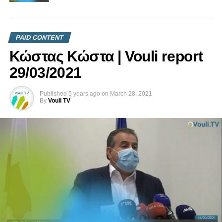
PAID CONTENT
Κώστας Κώστα | Vouli report
29/03/2021
Published
5 years ago
on
March 28, 2021
By
Vouli TV