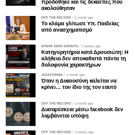
προδόθηκε και τις δεκαετίες που
ακολούθησαν
OFF THE RECORD
1 month ago
Το κλάμα γλίτωσε Υπ. Παιδείας
από ανασχηματισμό
ΆΡΘΡΑ ΧΆΡΗ ΘΕΡΑΠΉ
2 weeks ago
Κατηγορητήρια κατά Δρουσιώτη: Η
αλήθεια δεν αποκαθιστά πάντα τη
δολοφονία χαρακτήρων
#EXAFORMIS
1 month ago
Όταν η Δικαιοσύνη καλείται να
κρίνει… τον ίδιο της τον εαυτό
OFF THE RECORD
1 month ago
Δυσαρέσκεια μέσω facebook δεν
λαμβάνεται υπόψη
OFF THE RECORD
2 weeks ago