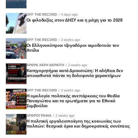
OFF THE RECORD
4 days ago
Οι φιλοδοξίες στον ΔΗΣΥ και η μάχη για το 2028
OFF THE RECORD
2 weeks ago
Οι Ελληνοκύπριοι τζογαδόροι αιμοδοτούν τον
Αττίλα
ΆΡΘΡΑ ΧΆΡΗ ΘΕΡΑΠΉ
2 weeks ago
Κατηγορητήρια κατά Δρουσιώτη: Η αλήθεια δεν
αποκαθιστά πάντα τη δολοφονία χαρακτήρων
OFF THE RECORD
2 weeks ago
Η ομολογία πολιτικής ανεπάρκειας του Φειδία
Παναγιώτου και τα ερωτήματα για το Εθνικό
Συμβούλιο
ΑΡΘΡΟΓΡΑΦΙΑ
2 weeks ago
Η πολιτική εργαλειοποίηση της κοινωνίας των
πολιτών: θεσμικά όρια και δημοκρατικές συνέπειες