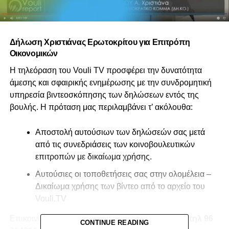
Δήλωση Χριστιάνας Ερωτοκρίτου για Επιτρόπη
Οικονομικών
Η τηλεόραση του Vouli TV προσφέρει την δυνατότητα
άμεσης και σφαιρικής ενημέρωσης με την συνδρομητική
υπηρεσία βιντεοσκόπησης των δηλώσεων εντός της
βουλής. Η πρόταση μας περιλαμβάνει τ’ ακόλουθα:
Αποστολή αυτούσιων των δηλώσεών σας μετά
από τις συνεδριάσεις των κοινοβουλευτικών
επιτροπών με δικαίωμα χρήσης.
Αυτούσιες οι τοποθετήσεις σας στην ολομέλεια –
Δικαίωμα χρήσης των βίντεο από το αρχείο του
Vouli.TV
Επικοινωνήστε μαζί μας στο
info@vouli.tv
ή στο
τηλ 96
CONTINUE READING