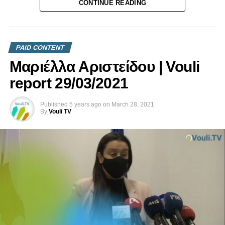
CONTINUE READING
Επικοινωνήστε μαζί μας στο
info@vouli.tv
ή στο
τηλ 96
364010
για περισσότερες πληροφορίες.
PAID CONTENT
Μαριέλλα Αριστείδου | Vouli
report 29/03/2021
Published
5 years ago
on
March 28, 2021
By
Vouli TV