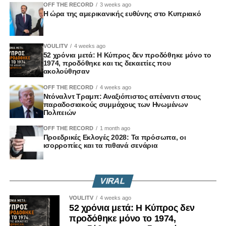
OFF THE RECORD
3 weeks ago
Η ώρα της αμερικανικής ευθύνης στο Κυπριακό
VOULITV
4 weeks ago
52 χρόνια μετά: Η Κύπρος δεν προδόθηκε μόνο το
1974, προδόθηκε και τις δεκαετίες που
ακολούθησαν
OFF THE RECORD
4 weeks ago
Ντόναλντ Τραμπ: Αναξιόπιστος απέναντι στους
παραδοσιακούς συμμάχους των Ηνωμένων
Πολιτειών
OFF THE RECORD
1 month ago
Προεδρικές Εκλογές 2028: Τα πρόσωπα, οι
ισορροπίες και τα πιθανά σενάρια
VIRAL
VOULITV
4 weeks ago
52 χρόνια μετά: Η Κύπρος δεν
προδόθηκε μόνο το 1974,