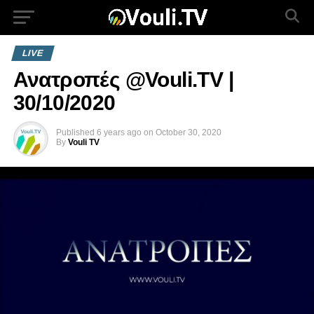
LIVE
Ανατροπές @Vouli.TV |
30/10/2020
Published
6 years ago
on
October 30, 2020
By
Vouli TV