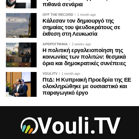
ΣΟΦΟΚΛΉΣ ΜΟΎΣΟΥΛΟΣ
ΧΡΙΣΤΆΚΗΣ ΤΖΙΟΒΆΝΗΣ
πιθανά σενάρια
UP NEXT
OFF THE RECORD
1 month ago
ΤΑ ΝΕΑ ΜΕΤΡΑ ΑΝΤΙΜΕΤΩΠΙΣΗΣ ΤΗΣ
Κάλεσαν τον δημιουργό της
ΠΑΝΔΗΜΙΑΣ COVID 19 – Ζέτα ΑΙΜΙΛΙΑΝΙΔΟΥ
σημαίας του ψευδοκράτους σε
05/11/2020
έκθεση στη Λευκωσία
DON'T MISS
ΑΡΘΡΟΓΡΑΦΙΑ
2 weeks ago
LIVE | Κυκλοφοριακό Λευκωσίας: Υπάρχει λύση; |
Η πολιτική εργαλειοποίηση της
Τρίτη 20 Οκτωβρίου 2020
κοινωνίας των πολιτών: θεσμικά
όρια και δημοκρατικές συνέπειες
VOULITV
1 month ago
ΠτΔ: Η Κυπριακή Προεδρία της ΕΕ
ολοκληρώθηκε με ουσιαστικό και
παραγωγικό έργο