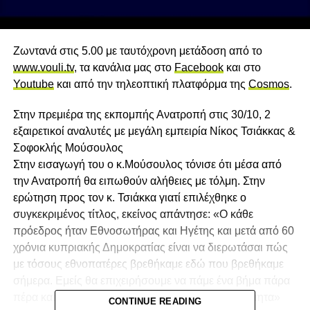
Ζωντανά στις 5.00 με ταυτόχρονη μετάδοση από το
www.vouli.tv
, τα κανάλια μας στο
Facebook
και στο
Youtube
και από την τηλεοπτική πλατφόρμα της
Cosmos
.
Στην πρεμιέρα της εκπομπής Ανατροπή στις 30/10, 2
εξαιρετικοί αναλυτές με μεγάλη εμπειρία Νίκος Τσιάκκας &
Σοφοκλής Μούσουλος
Στην εισαγωγή του ο κ.Μούσουλος τόνισε ότι μέσα από
την Ανατροπή θα ειπωθούν αλήθειες με τόλμη. Στην
ερώτηση προς τον κ. Τσιάκκα γιατί επιλέχθηκε ο
συγκεκριμένος τίτλος, εκείνος απάντησε: «Ο κάθε
πρόεδρος ήταν Εθνοσωτήρας και Ηγέτης και μετά από 60
χρόνια κυπριακής Δημοκρατίας είναι να διερωτάσαι πώς
με τόσους εθνοπατέρες βρεθήκαμε εδώ που βρεθήκαμε
σήμερα. Εμείς θα επιχειρήσουμε να πάμε ένα βήμα πάρα
πέρα και να αναλύσουμε τη σημερινή πραγματικότητα»
CONTINUE READING