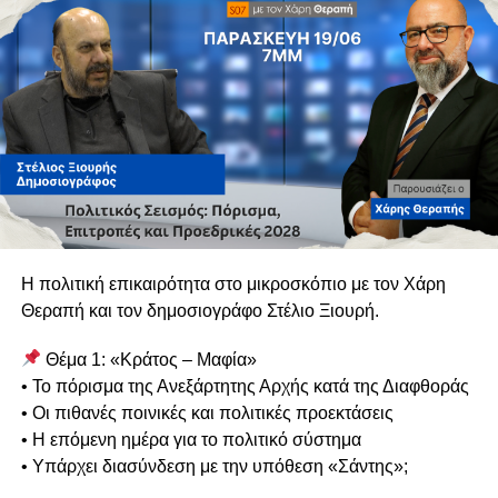
παρουσίαση ενός βίντεο του Nas Daily σύμφωνα με το
οποίο, το Al Jazeera μέσα από τη δημιουργία fake news,
τον παρουσίασε σαν κατάσκοπο των Ισραηλινών.
Ο κ. Μούσουλος επιχείρησε να δώσει χρήσιμες
πληροφορίες για το Κατάρ, στο οποίο έχει τη βάση του το
Al Jazeera, ως προς τον πληθυσμό και τη στρωμάτωση
της κοινωνίας, αναφέροντας ότι το Κατάρ συνορεύει μόνο
με τη Σ. Αραβία και ο πληθυσμός του είναι 310000 άτομα
αλλά ο ολικός πληθυσμός που ζει εκεί είναι 2,6εκατ. Το
πολίτευμα είναι Μοναρχία. Οτιδήποτε συμβεί στο 3ο
πλουσιότερο κράτος από τις Αραβικές χώρες Κατάρ,
Η πολιτική επικαιρότητα στο μικροσκόπιο με τον Χάρη
αποφασίζεται για να συμβεί από τον ίδιο τον Εμίρη.
Θεραπή και τον δημοσιογράφο Στέλιο Ξιουρή.
Ο κ. Τσιάκκας συνέχισε αναφέροντας ότι το Κατάρ είναι
Θέμα 1: «Κράτος – Μαφία»
μία χώρα καθαρά Μουσουλμανική και είναι αναπόφευκτο
• Το πόρισμα της Ανεξάρτητης Αρχής κατά της Διαφθοράς
να εφαρμόζουν αυστηρά το Κοράνι. Το σύστημα
• Οι πιθανές ποινικές και πολιτικές προεκτάσεις
δικαιοσύνης βασίζεται στο Κοράνι. «Ενώ είναι ένας
• Η επόμενη ημέρα για το πολιτικό σύστημα
σταθμός που προβάλλει τον εαυτό του, ενστερνίζεται ένα
• Υπάρχει διασύνδεση με την υπόθεση «Σάντης»;
πολιτισμό που δε συνάδει ούτε με αυτό που λέει ούτε με