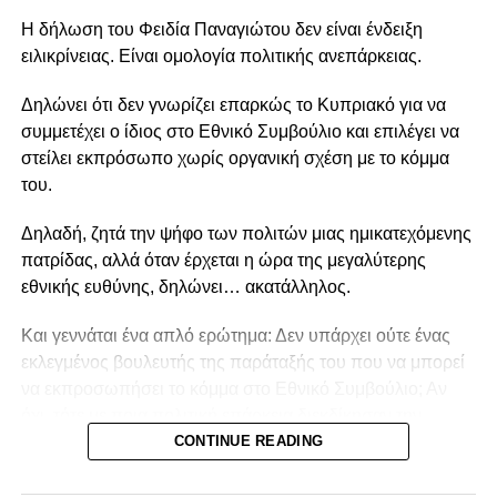
Η δήλωση του Φειδία Παναγιώτου δεν είναι ένδειξη
ειλικρίνειας. Είναι ομολογία πολιτικής ανεπάρκειας.
Δηλώνει ότι δεν γνωρίζει επαρκώς το Κυπριακό για να
συμμετέχει ο ίδιος στο Εθνικό Συμβούλιο και επιλέγει να
στείλει εκπρόσωπο χωρίς οργανική σχέση με το κόμμα
του.
Δηλαδή, ζητά την ψήφο των πολιτών μιας ημικατεχόμενης
πατρίδας, αλλά όταν έρχεται η ώρα της μεγαλύτερης
εθνικής ευθύνης, δηλώνει… ακατάλληλος.
Και γεννάται ένα απλό ερώτημα: Δεν υπάρχει ούτε ένας
εκλεγμένος βουλευτής της παράταξής του που να μπορεί
να εκπροσωπήσει το κόμμα στο Εθνικό Συμβούλιο; Αν
όχι, τότε με ποια πολιτική επάρκεια διεκδίκησαν την
εμπιστοσύνη των Κυπρίων;
CONTINUE READING
Η πολιτική δεν είναι βίντεο στο TikTok, ούτε παιχνίδι