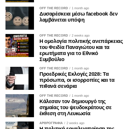
ανάγκην με διαφθορά. Όταν, όμως, παραμένουν
OFF THE RECORD
1 month ago
αδήλωτες, μπορούν να επηρεάσουν τις οργανωτικές
Δυσαρέσκεια μέσω facebook δεν
αποφάσεις και να οδηγήσουν σε μορφές «κατάληψης» της
λαμβάνεται υπόψη
διαδικασίας λήψης αποφάσεων από επιμέρους
συμφέροντα. Ο ΟΟΣΑ έχει επισημάνει ότι η αδιαφανής
OFF THE RECORD
2 weeks ago
άσκηση επιρροής περιορίζει την ακεραιότητα των θεσμών
Η ομολογία πολιτικής ανεπάρκειας
και υπονομεύει την εμπιστοσύνη των πολιτών.
του Φειδία Παναγιώτου και τα
ερωτήματα για το Εθνικό
Η ψηφιακή επικοινωνία διευρύνει περαιτέρω το πεδίο της
Συμβούλιο
εργαλειοποίησης. Φωτογραφίες, βίντεο, επιλεκτικά
OFF THE RECORD
1 month ago
αποσπάσματα και χορηγούμενες αναρτήσεις μπορούν να
Προεδρικές Εκλογές 2028: Τα
αναπαράγουν για μεγάλο χρονικό διάστημα μια
πρόσωπα, οι ισορροπίες και τα
περιορισμένη δράση, δημιουργώντας την εντύπωση
πιθανά σενάρια
προσωπικής πρωτοβουλίας ή ευρείας κοινωνικής
OFF THE RECORD
1 month ago
αποδοχής. Ο Κανονισμός (ΕΕ) 2024/900 για τη διαφάνεια
Κάλεσαν τον δημιουργό της
και τη στόχευση της πολιτικής διαφήμισης, ο οποίος
σημαίας του ψευδοκράτους σε
εφαρμόζεται κατά το μεγαλύτερο μέρος του από τις 10
έκθεση στη Λευκωσία
Οκτωβρίου 2025, ενισχύει τις υποχρεώσεις αναγνώρισης
ΑΡΘΡΟΓΡΑΦΙΑ
2 weeks ago
του πολιτικού διαφημιστικού περιεχομένου και
Η πολιτική εργαλειοποίηση της