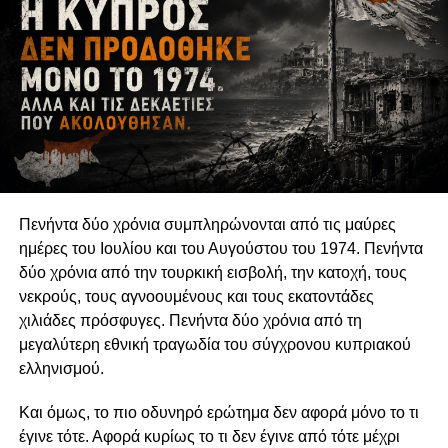
δημόσιου ελέγχου και συλλογικής διεκδίκησης οι οποίες
δεν εξαντλούνται στους θεσμούς της αντιπροσωπευτικής
δημοκρατίας. Η δυνατότητα των οργανώσεων να
αναδεικνύουν παραμελημένα προβλήματα, να
υπερασπίζονται δικαιώματα και να συμβάλλουν στη
διαμόρφωση δημόσιων πολιτικών συνδέεται άμεσα με τη
διατήρηση της οργανωτικής και πνευματικής τους
αυτονομίας.
Πενήντα δύο χρόνια συμπληρώνονται από τις μαύρες
Η αυτονομία αυτή δεν συνεπάγεται πολιτική
ημέρες του Ιουλίου και του Αυγούστου του 1974. Πενήντα
ουδετερότητα. Μια οργάνωση μπορεί θεμιτά να
δύο χρόνια από την τουρκική εισβολή, την κατοχή, τους
υποστηρίζει περιβαλλοντικές πολιτικές, κοινωνικά
νεκρούς, τους αγνοουμένους και τους εκατοντάδες
δικαιώματα, θεσμικές μεταρρυθμίσεις ή συγκεκριμένες
χιλιάδες πρόσφυγες. Πενήντα δύο χρόνια από τη
νομοθετικές παρεμβάσεις. Μπορεί επίσης να ασκεί κριτική
μεγαλύτερη εθνική τραγωδία του σύγχρονου κυπριακού
στην κυβέρνηση, να συνεργάζεται με αιρετούς
ελληνισμού.
εκπροσώπους ή να συμμετέχει σε διαδικασίες δημόσιας
διαβούλευσης. Η Ευρωπαϊκή Επιτροπή αντιμετωπίζει την
Και όμως, το πιο οδυνηρό ερώτημα δεν αφορά μόνο το τι
ανοικτή, συμπεριληπτική και αποτελεσματική συμμετοχή
έγινε τότε. Αφορά κυρίως το τι δεν έγινε από τότε μέχρι