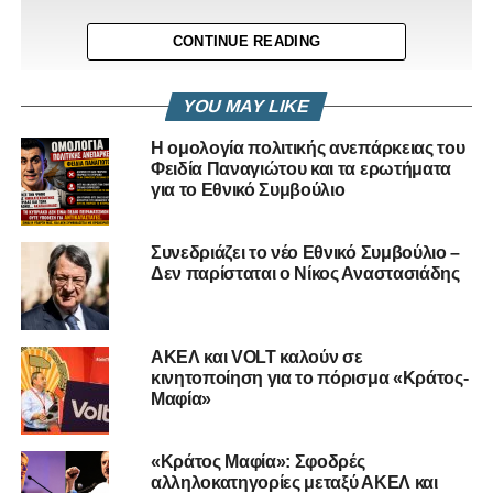
CONTINUE READING
YOU MAY LIKE
Η ομολογία πολιτικής ανεπάρκειας του
Φειδία Παναγιώτου και τα ερωτήματα
για το Εθνικό Συμβούλιο
Συνεδριάζει το νέο Εθνικό Συμβούλιο –
Δεν παρίσταται ο Νίκος Αναστασιάδης
ΑΚΕΛ και VOLT καλούν σε
κινητοποίηση για το πόρισμα «Κράτος-
Μαφία»
Ο Γενικός Γραμματέας του ΑΚΕΛ,
Στέφανος Στεφάνου
,
έλαβε συνολικά 19 ψήφους, προερχόμενες από τους 15
«Κράτος Μαφία»: Σφοδρές
βουλευτές του ΑΚΕΛ και τους 4 βουλευτές του κινήματος
αλληλοκατηγορίες μεταξύ ΑΚΕΛ και
Άλμα – Πολίτες για την Κύπρο. Οι βουλευτές του ΕΛΑΜ