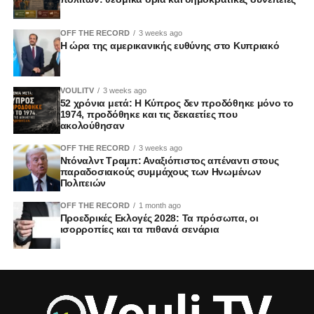
OFF THE RECORD
3 weeks ago
Η ώρα της αμερικανικής ευθύνης στο Κυπριακό
VOULITV
3 weeks ago
52 χρόνια μετά: Η Κύπρος δεν προδόθηκε μόνο το
1974, προδόθηκε και τις δεκαετίες που
ακολούθησαν
OFF THE RECORD
3 weeks ago
Ντόναλντ Τραμπ: Αναξιόπιστος απέναντι στους
παραδοσιακούς συμμάχους των Ηνωμένων
Πολιτειών
OFF THE RECORD
1 month ago
Προεδρικές Εκλογές 2028: Τα πρόσωπα, οι
ισορροπίες και τα πιθανά σενάρια