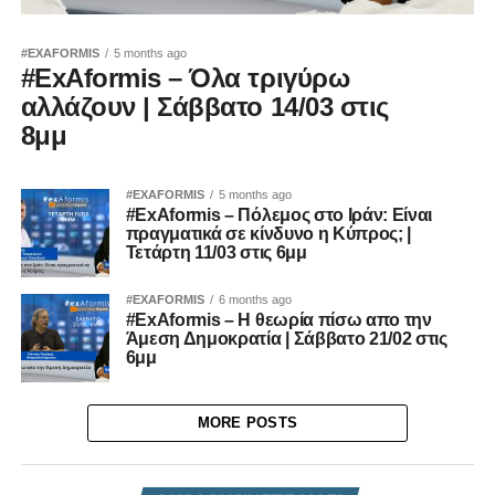
#EXAFORMIS
5 months ago
#ExAformis – Όλα τριγύρω
αλλάζουν | Σάββατο 14/03 στις
8μμ
#EXAFORMIS
5 months ago
#ExAformis – Πόλεμος στο Ιράν: Είναι
πραγματικά σε κίνδυνο η Κύπρος; |
Τετάρτη 11/03 στις 6μμ
#EXAFORMIS
6 months ago
#ExAformis – Η θεωρία πίσω απο την
Άμεση Δημοκρατία | Σάββατο 21/02 στις
6μμ
MORE POSTS