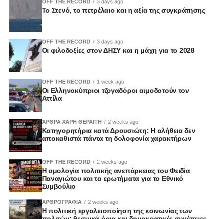
OFF THE RECORD
3 days ago
Το Στενό, το πετρέλαιο και η αξία της συγκράτησης
OFF THE RECORD
3 days ago
Οι φιλοδοξίες στον ΔΗΣΥ και η μάχη για το 2028
OFF THE RECORD
1 week ago
Οι Ελληνοκύπριοι τζογαδόροι αιμοδοτούν τον
Αττίλα
ΆΡΘΡΑ ΧΆΡΗ ΘΕΡΑΠΉ
2 weeks ago
Κατηγορητήρια κατά Δρουσιώτη: Η αλήθεια δεν
αποκαθιστά πάντα τη δολοφονία χαρακτήρων
OFF THE RECORD
2 weeks ago
Η ομολογία πολιτικής ανεπάρκειας του Φειδία
Παναγιώτου και τα ερωτήματα για το Εθνικό
Συμβούλιο
ΑΡΘΡΟΓΡΑΦΙΑ
2 weeks ago
Η πολιτική εργαλειοποίηση της κοινωνίας των
πολιτών: θεσμικά όρια και δημοκρατικές συνέπειες