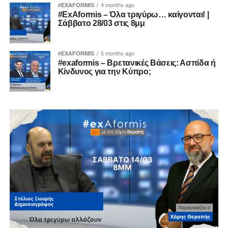
#EXAFORMIS
4 months ago
#ExAformis – Όλα τριγύρω… καίγονται! |
Σάββατο 28/03 στις 8μμ
#EXAFORMIS
5 months ago
#exaformis – Βρετανικές Βάσεις: Ασπίδα ή
Κίνδυνος για την Κύπρο;