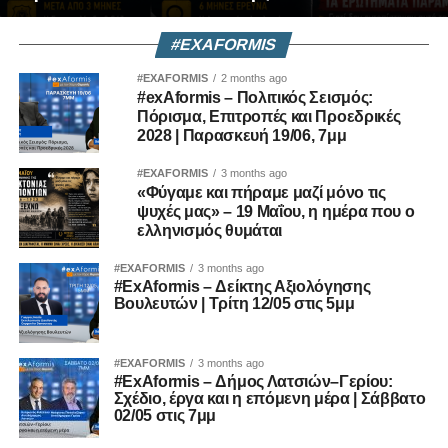
#EXAFORMIS
#EXAFORMIS
2 months ago
#exAformis – Πολιτικός Σεισμός:
Πόρισμα, Επιτροπές και Προεδρικές
2028 | Παρασκευή 19/06, 7μμ
#EXAFORMIS
3 months ago
«Φύγαμε και πήραμε μαζί μόνο τις
ψυχές μας» – 19 Μαΐου, η ημέρα που ο
ελληνισμός θυμάται
#EXAFORMIS
3 months ago
#ExAformis – Δείκτης Αξιολόγησης
Βουλευτών | Τρίτη 12/05 στις 5μμ
#EXAFORMIS
3 months ago
#ExAformis – Δήμος Λατσιών–Γερίου:
Σχέδιο, έργα και η επόμενη μέρα | Σάββατο
02/05 στις 7μμ