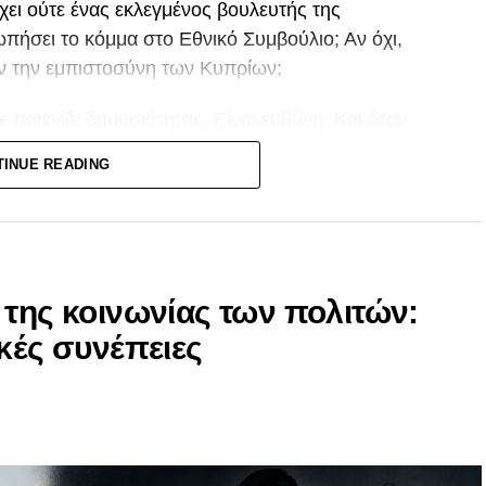
χει ούτε ένας εκλεγμένος βουλευτής της
πήσει το κόμμα στο Εθνικό Συμβούλιο; Αν όχι,
σαν την εμπιστοσύνη των Κυπρίων;
τε παιχνίδι δημοσιότητας. Είναι ευθύνη. Και όταν
η να ανταποκριθεί στην κορυφαία θεσμική
TINUE READING
άχιστο που οφείλει είναι να αναλογιστεί αν ήταν
 κυπριακού λαού.
 ούτε την προχειρότητα. Και σίγουρα δεν μπορεί
άλλον στη θέση μου».
 της κοινωνίας των πολιτών:
κές συνέπειες