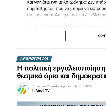
Και γεννάται ένα απλό ερώτημα: Δεν υπάρ
παράταξής του που να μπορεί να εκπροσω
τότε με ποια πολιτική επάρκεια διεκδίκη
Η πολιτική δεν είναι βίντεο στο TikTok, ού
κάποιος παραδέχεται ότι δεν είναι σε θέσ
CON
διαδικασία για το εθνικό μας ζήτημα, το ελ
εξαρχής έτοιμος να ζητήσει την ψήφο του
Το Κυπριακό δεν συγχωρεί ούτε την άγνοια
ΑΡΘΡΟΓΡΑΦΙΑ
να αντιμετωπίζεται με λογική «βάζω έναν 
Η πολιτική εργαλειοποίηση
θεσμικά όρια και δημοκρατι
Published
2 weeks ago
on
July 23, 2026
By
Vouli TV