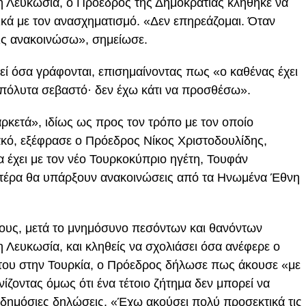
η Λευκωσία, ο Πρόεδρος της Δημοκρατίας κλήθηκε να
ικά με τον ανασχηματισμό. «Δεν επηρεάζομαι. Όταν
ις ανακοινώσω», σημείωσε.
ί όσα γράφονται, επισημαίνοντας πως «ο καθένας έχει
 απόλυτα σεβαστό· δεν έχω κάτι να προσθέσω».
ρκετά», ιδίως ως προς τον τρόπο με τον οποίο
κό, εξέφρασε ο Πρόεδρος Νίκος Χριστοδουλίδης,
έχει με τον νέο Τουρκοκύπριο ηγέτη, Τουφάν
υτέρα θα υπάρξουν ανακοινώσεις από τα Ηνωμένα Έθνη
ους, μετά το μνημόσυνο πεσόντων και θανόντων
 Λευκωσία, και κληθείς να σχολιάσει όσα ανέφερε ο
 του στην Τουρκία, ο Πρόεδρος δήλωσε πως άκουσε «με
νίζοντας όμως ότι ένα τέτοιο ζήτημα δεν μπορεί να
ό δημόσιες δηλώσεις. «Έχω ακούσει πολύ προσεκτικά τις