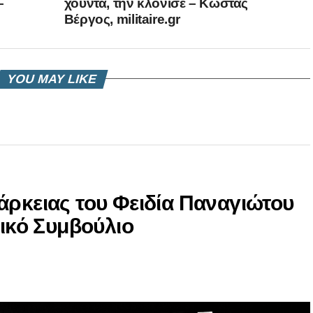
–
χούντα, την κλόνισε – Κώστας
Βέργος, militaire.gr
YOU MAY LIKE
άρκειας του Φειδία Παναγιώτου
νικό Συμβούλιο