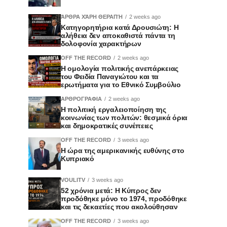
ΆΡΘΡΑ ΧΆΡΗ ΘΕΡΑΠΉ
2 weeks ago
Κατηγορητήρια κατά Δρουσιώτη: Η
αλήθεια δεν αποκαθιστά πάντα τη
δολοφονία χαρακτήρων
OFF THE RECORD
2 weeks ago
Η ομολογία πολιτικής ανεπάρκειας
του Φειδία Παναγιώτου και τα
ερωτήματα για το Εθνικό Συμβούλιο
ΑΡΘΡΟΓΡΑΦΙΑ
2 weeks ago
Η πολιτική εργαλειοποίηση της
κοινωνίας των πολιτών: θεσμικά όρια
και δημοκρατικές συνέπειες
OFF THE RECORD
3 weeks ago
Η ώρα της αμερικανικής ευθύνης στο
Κυπριακό
VOULITV
3 weeks ago
52 χρόνια μετά: Η Κύπρος δεν
προδόθηκε μόνο το 1974, προδόθηκε
και τις δεκαετίες που ακολούθησαν
OFF THE RECORD
3 weeks ago