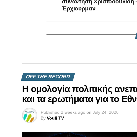
συνάντηση Χριστοδουλίδη 
Έρχιουρμαν
OFF THE RECORD
Η ομολογία πολιτικής ανεπ
και τα ερωτήματα για το Εθ
Published
2 weeks ago
on
July 24, 2026
By
Vouli TV