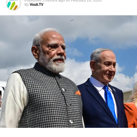
Published
5 months ago
on
February 26, 2026
επιλεκτικές παρεμβάσεις που θα συνδέονται άμεσα με την
By
Vouli.TV
εικόνα του στο εσωτερικό.
Η στροφή αυτή ήδη διαφαίνεται στο πεδίο της Ουκρανίας.
Ο Kirk υπήρξε ένθερμος αντίπαλος της στρατιωτικής
βοήθειας προς το Κίεβο, θεωρώντας ότι εξαντλεί τον
αμερικανικό προϋπολογισμό προς όφελος ενός πολέμου
χωρίς προοπτική. Η φωνή του συνέπιπτε με εκείνη,
τμημάτων του Ρεπουμπλικανικού κόμματος που ζητούν
αποδέσμευση από το ουκρανικό μέτωπο. Η απώλειά του
ενδέχεται να μετατραπεί σε σύμβολο για τη συντηρητική
βάση, πιέζοντας τον Trump να σκληρύνει περαιτέρω τη
στάση του απέναντι στη συνέχιση της αμερικανικής
εμπλοκής.
Οι αντίκτυποι δεν περιορίζονται στις ΗΠΑ. Κράτη που
στηρίζονται στην αμερικανική αρωγή, με πρώτη την
Ουκρανία, παρακολουθούν με ανησυχία μήπως η
Ουάσιγκτον γίνει πιο εσωστρεφής. Παράλληλα, αντίπαλοι