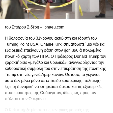
του Σπύρου Σιδέρη – ibnaeu.com
H δολοφονία του 31χρονου ακτιβιστή και ιδρυτή του
Turning Point USA, Charlie Kirk, σηματοδοτεί μια νέα και
εξαιρετικά επικίνδυνη φάση στον ήδη βαθιά πολωμένο
πολιτικό χάρτη των ΗΠΑ. Ο Πρόεδρος Donald Trump τον
χαρακτήρισε «μεγάλο και θρυλικό», αναγνωρίζοντας την
καθοριστική συμβολή του στην επικράτηση της πολιτικής
Trump στη νέα γενιά Αμερικανών. Ωστόσο, το γεγονός
αυτό δεν μένει μόνο σε επίπεδο εσωτερικής πολιτικής·
έχει τη δυναμική να επηρεάσει άμεσα και τις εξωτερικές
προτεραιότητες της Ουάσιγκτον, ιδίως ως προς τον
πόλεμο στην Ουκρανία.
Ο Kirk υπήρξε μία από τις κεντρικές μορφές της