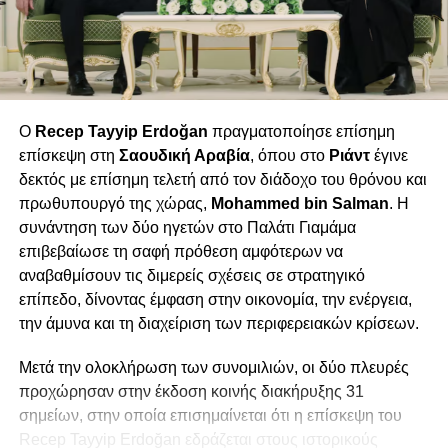
τεχνολογικές συνεργασίες υψηλού επιπέδου. Σε αυτό το
πλαίσιο αποκτούν ιδιαίτερη σημασία διαμορφώσεις όπως
το I2U2 (Ινδία–Ισραήλ–Ηνωμένες Πολιτείες–Ηνωμένα
Αραβικά Εμιράτα), που λειτουργούν ως πλατφόρμες
συντονισμού από την τεχνολογία μέχρι τις υποδομές. Η
γεωπολιτική της περιοχής δεν οργανώνεται πλέον
Ο
Recep Tayyip Erdoğan
πραγματοποίησε επίσημη
αποκλειστικά γύρω από παραδοσιακές ισορροπίες
επίσκεψη στη
Σαουδική Αραβία
, όπου στο
Ριάντ
έγινε
ισχύος, αλλά διαμορφώνεται ολοένα και περισσότερο
δεκτός με επίσημη τελετή από τον διάδοχο του θρόνου και
μέσω λειτουργικών συμμαχιών που συνδυάζουν
πρωθυπουργό της χώρας,
Mohammed bin Salman
. Η
ασφάλεια, διαλειτουργικότητα και έλεγχο κρίσιμων ροών.
συνάντηση των δύο ηγετών στο Παλάτι Γιαμάμα
επιβεβαίωσε τη σαφή πρόθεση αμφότερων να
Η πιο εμφανής τάση είναι η διαμόρφωση μιας «αλυσίδας»
αναβαθμίσουν τις διμερείς σχέσεις σε στρατηγικό
συνεργασιών που εκτείνεται από τον Ινδικό Ωκεανό έως
επίπεδο, δίνοντας έμφαση στην οικονομία, την ενέργεια,
την Ανατολική Μεσόγειο, με κομβικά σημεία στο Κέρας της
την άμυνα και τη διαχείριση των περιφερειακών κρίσεων.
Αφρικής, στην Ερυθρά Θάλασσα και στον άξονα της
Ανατολικής Μεσογείου. Η αυξανόμενη κινεζική παρουσία
Μετά την ολοκλήρωση των συνομιλιών, οι δύο πλευρές
μέσω επενδύσεων σε λιμενικές υποδομές και η
προχώρησαν στην έκδοση κοινής διακήρυξης 31
στρατιωτική βάση στο Τζιμπουτί ενίσχυσαν το κίνητρο της
σημείων, στην οποία επισημαίνεται ότι η επίσκεψη του
Ινδίας να διευρύνει το αποτύπωμά της. Έτσι, περιοχές
Recep Tayyip Erdoğan εδράζεται στους ιστορικούς