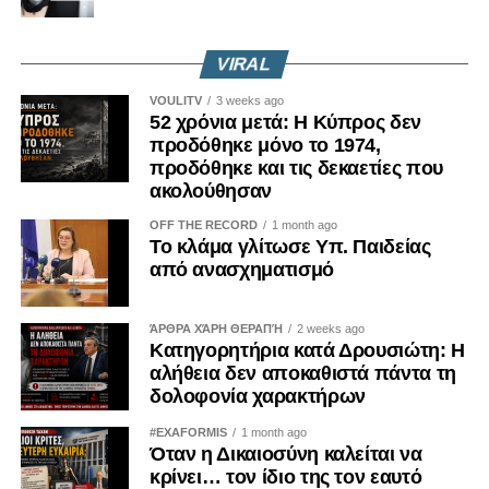
υποδομές, αμυντική συνεργασία και κανόνες ασφάλειας.
Σε αυτή τη μεταβαλλόμενη εξίσωση, η Ελλάδα και η
VIRAL
Κύπρος δεν εμφανίζονται πλέον ως περιφερειακές
υποσημειώσεις, αλλά ως δυτικοί κρίκοι ενός
VOULITV
3 weeks ago
52 χρόνια μετά: Η Κύπρος δεν
διαμορφούμενου Ινδο-Μεσογειακού πλαισίου
προδόθηκε μόνο το 1974,
συνεργασιών.
προδόθηκε και τις δεκαετίες που
ακολούθησαν
ΠΗΓΗ: IBNA
OFF THE RECORD
1 month ago
Το κλάμα γλίτωσε Υπ. Παιδείας
από ανασχηματισμό
ΆΡΘΡΑ ΧΆΡΗ ΘΕΡΑΠΉ
2 weeks ago
Κατηγορητήρια κατά Δρουσιώτη: Η
αλήθεια δεν αποκαθιστά πάντα τη
δολοφονία χαρακτήρων
#EXAFORMIS
1 month ago
Όταν η Δικαιοσύνη καλείται να
κρίνει… τον ίδιο της τον εαυτό