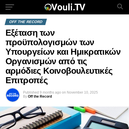
OFF THE RECORD
Εξέταση των
προϋπολογισμών των
Υπουργείων και Ημικρατικών
Οργανισμών από τις
αρμόδιες Κοινοβουλευτικές
Επιτροπές
Published
9 months ago
on
November 10, 2025
By
Off the Record