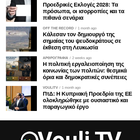
Προεδρικές Εκλογές 2028: Τα
πρόσωπα, οι ισορροπίες και τα
Γι’ αυτό η ενίσχυση των παράνομων καζίνων στα
πιθανά σενάρια
κατεχόμενα δεν μπορεί να θεωρείται μια αθώα
προσωπική επιλογή. Είναι μια πράξη με πολιτικές,
OFF THE RECORD
1 month ago
Κάλεσαν τον δημιουργό της
οικονομικές και εθνικές προεκτάσεις. Και ως τέτοια οφείλει
σημαίας του ψευδοκράτους σε
να αντιμετωπίζεται από όλους μας με τη σοβαρότητα που
έκθεση στη Λευκωσία
της αρμόζει.
ΑΡΘΡΟΓΡΑΦΙΑ
2 weeks ago
Η πολιτική εργαλειοποίηση της
Η ιστορία διδάσκει ότι τα τετελεσμένα παγιώνονται όταν οι
κοινωνίας των πολιτών: θεσμικά
κοινωνίες συνηθίζουν να τα αποδέχονται. Η Κύπρος δεν
όρια και δημοκρατικές συνέπειες
έχει την πολυτέλεια ούτε της αδιαφορίας ούτε της λήθης.
VOULITV
1 month ago
ΠτΔ: Η Κυπριακή Προεδρία της ΕΕ
ΤΟΥ ΚΡΙΣ ΜΙΧΑΗΛ
ολοκληρώθηκε με ουσιαστικό και
παραγωγικό έργο