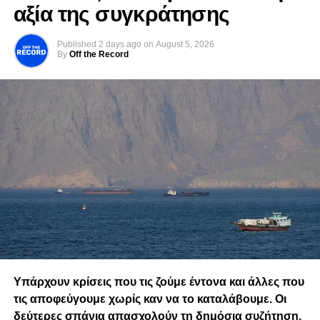
ΙΑΤΡΟΣ
αξία της συγκράτησης
RELATED TOPICS:
ΠΑΡΑΣΚΗΝΙΟ
Published
2 days ago
on
August 5, 2026
By
Off the Record
UP NEXT
Η φαρσοκωμωδία συνεχίζεται…
DON'T MISS
Τώρα τα λύσαμε τα προβλήματά μας
Υπάρχουν κρίσεις που τις ζούμε έντονα και άλλες που
τις αποφεύγουμε χωρίς καν να το καταλάβουμε. Οι
δεύτερες σπάνια απασχολούν τη δημόσια συζήτηση.