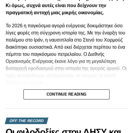
Κι όμως, συχνά αυτές είναι που δείχνουν την
πραγματική αντοχή μιας μικρής οικονομίας.
Το 2026 η παγκόσμια αγορά ενέργειας δοκιμάστηκε όσο
λίγες φορές στη σύγχρονη ιστορία της. Με την έναρξη του
πολέμου στο Ιράν, η ναυσιπλοΐα στο Στενό του Χορμούζ
διακόπηκε ουσιαστικά. Από εκεί διέρχεται περίπου το ένα
πέμπτο του παγκόσμιου πετρελαίου. Ο Διεθνής
Οργανισμός Ενέργειας έκανε λόγο για τη μεγαλύτερη
διαταραχή εφοδιασμού στην ιστορία της αγοράς αργού. Οι
τιμές εκτινάχθηκαν, ξεπερνώντας σε στιγμές τα εκατό
δολάρια το βαρέλι.
CONTINUE READING
Για μια χώρα όπως η Κυπριακή Δημοκρατία, που
καλύπτει σχεδόν όλες τις ανάγκες της σε υγρά καύσιμα
μέσω εισαγωγών, ένα τέτοιο σοκ δεν είναι μια αφηρημένη
είδηση από τα διεθνή. Το νιώθουμε. Το βλέπουμε στο
OFF THE RECORD
κόστος των μεταφορών, στην τιμή του ρεύματος, στο
Οι φιλοδοξίες στον ΔΗΣΥ και
καθημερινό καλάθι του νοικοκυριού. Οι μικρές οικονομίες