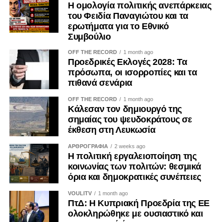
Η ομολογία πολιτικής ανεπάρκειας
και υπονομεύει την εμπιστοσύνη των πολιτών.
του Φειδία Παναγιώτου και τα
ερωτήματα για το Εθνικό
Η ψηφιακή επικοινωνία διευρύνει περαιτέρω το πεδίο της
Συμβούλιο
εργαλειοποίησης. Φωτογραφίες, βίντεο, επιλεκτικά
OFF THE RECORD
1 month ago
αποσπάσματα και χορηγούμενες αναρτήσεις μπορούν να
Προεδρικές Εκλογές 2028: Τα
αναπαράγουν για μεγάλο χρονικό διάστημα μια
πρόσωπα, οι ισορροπίες και τα
περιορισμένη δράση, δημιουργώντας την εντύπωση
πιθανά σενάρια
προσωπικής πρωτοβουλίας ή ευρείας κοινωνικής
OFF THE RECORD
1 month ago
αποδοχής. Ο Κανονισμός (ΕΕ) 2024/900 για τη διαφάνεια
Κάλεσαν τον δημιουργό της
και τη στόχευση της πολιτικής διαφήμισης, ο οποίος
σημαίας του ψευδοκράτους σε
εφαρμόζεται κατά το μεγαλύτερο μέρος του από τις 10
έκθεση στη Λευκωσία
Οκτωβρίου 2025, ενισχύει τις υποχρεώσεις αναγνώρισης
ΑΡΘΡΟΓΡΑΦΙΑ
2 weeks ago
του πολιτικού διαφημιστικού περιεχομένου και
Η πολιτική εργαλειοποίηση της
γνωστοποίησης του χρηματοδότη. Μολονότι κάθε
κοινωνίας των πολιτών: θεσμικά
όρια και δημοκρατικές συνέπειες
ανάρτηση κοινωνικού φορέα δεν συνιστά πολιτική
διαφήμιση, η διαφάνεια καθίσταται επιβεβλημένη όταν
VOULITV
1 month ago
κοινωνικό περιεχόμενο χρηματοδοτείται ή
ΠτΔ: Η Κυπριακή Προεδρία της ΕΕ
επαναχρησιμοποιείται με σκοπό την εκλογική ή πολιτική
ολοκληρώθηκε με ουσιαστικό και