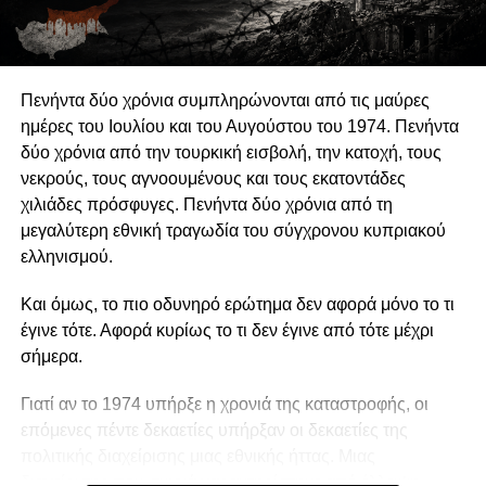
διαμόρφωση δημόσιων πολιτικών συνδέεται άμεσα με τη
διατήρηση της οργανωτικής και πνευματικής τους
αυτονομίας.
Πενήντα δύο χρόνια συμπληρώνονται από τις μαύρες
Η αυτονομία αυτή δεν συνεπάγεται πολιτική
ημέρες του Ιουλίου και του Αυγούστου του 1974. Πενήντα
ουδετερότητα. Μια οργάνωση μπορεί θεμιτά να
δύο χρόνια από την τουρκική εισβολή, την κατοχή, τους
υποστηρίζει περιβαλλοντικές πολιτικές, κοινωνικά
νεκρούς, τους αγνοουμένους και τους εκατοντάδες
δικαιώματα, θεσμικές μεταρρυθμίσεις ή συγκεκριμένες
χιλιάδες πρόσφυγες. Πενήντα δύο χρόνια από τη
νομοθετικές παρεμβάσεις. Μπορεί επίσης να ασκεί κριτική
μεγαλύτερη εθνική τραγωδία του σύγχρονου κυπριακού
στην κυβέρνηση, να συνεργάζεται με αιρετούς
ελληνισμού.
εκπροσώπους ή να συμμετέχει σε διαδικασίες δημόσιας
διαβούλευσης. Η Ευρωπαϊκή Επιτροπή αντιμετωπίζει την
Και όμως, το πιο οδυνηρό ερώτημα δεν αφορά μόνο το τι
ανοικτή, συμπεριληπτική και αποτελεσματική συμμετοχή
έγινε τότε. Αφορά κυρίως το τι δεν έγινε από τότε μέχρι
της κοινωνίας των πολιτών ως συστατικό στοιχείο της
σήμερα.
δημοκρατικής διακυβέρνησης. Η πολιτική
δραστηριοποίηση, επομένως, δεν αναιρεί την ανεξαρτησία
Γιατί αν το 1974 υπήρξε η χρονιά της καταστροφής, οι
μιας οργάνωσης, εφόσον είναι διαφανής, συμβατή με τον
επόμενες πέντε δεκαετίες υπήρξαν οι δεκαετίες της
καταστατικό της σκοπό και δεν καταλήγει σε οργανωτική
πολιτικής διαχείρισης μιας εθνικής ήττας. Μιας
υπαγωγή.
διαχείρισης που συχνά χαρακτηρίστηκε από έλλειψη