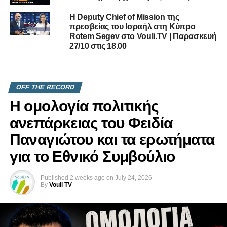
Η Deputy Chief of Mission της
πρεσβείας του Ισραήλ στη Κύπρο
Rotem Segev στο Vouli.TV | Παρασκευή
27/10 στις 18.00
OFF THE RECORD
Η ομολογία πολιτικής
ανεπάρκειας του Φειδία
Παναγιώτου και τα ερωτήματα
για το Εθνικό Συμβούλιο
Published
2 weeks ago
on
July 24, 2026
By
Vouli TV