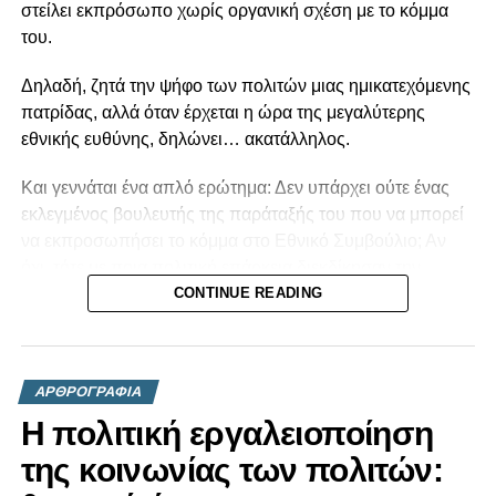
στείλει εκπρόσωπο χωρίς οργανική σχέση με το κόμμα
του.
Δηλαδή, ζητά την ψήφο των πολιτών μιας ημικατεχόμενης
πατρίδας, αλλά όταν έρχεται η ώρα της μεγαλύτερης
εθνικής ευθύνης, δηλώνει… ακατάλληλος.
Και γεννάται ένα απλό ερώτημα: Δεν υπάρχει ούτε ένας
εκλεγμένος βουλευτής της παράταξής του που να μπορεί
να εκπροσωπήσει το κόμμα στο Εθνικό Συμβούλιο; Αν
όχι, τότε με ποια πολιτική επάρκεια διεκδίκησαν την
εμπιστοσύνη των Κυπρίων;
CONTINUE READING
Η πολιτική δεν είναι βίντεο στο TikTok, ούτε παιχνίδι
δημοσιότητας. Είναι ευθύνη. Και όταν κάποιος
ΑΡΘΡΟΓΡΑΦΙΑ
παραδέχεται ότι δεν είναι σε θέση να ανταποκριθεί στην
κορυφαία θεσμική διαδικασία για το εθνικό μας ζήτημα, το
Η πολιτική εργαλειοποίηση
ελάχιστο που οφείλει είναι να αναλογιστεί αν ήταν εξαρχής
της κοινωνίας των πολιτών:
έτοιμος να ζητήσει την ψήφο του κυπριακού λαού.