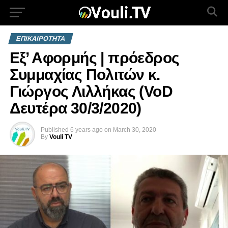
ΕΠΙΚΑΙΡΟΤΗΤΑ
Εξ’ Αφορμής | πρόεδρος
Συμμαχίας Πολιτών κ.
Γιώργος Λιλλήκας (VoD
Δευτέρα 30/3/2020)
Published
6 years ago
on
March 30, 2020
By
Vouli TV