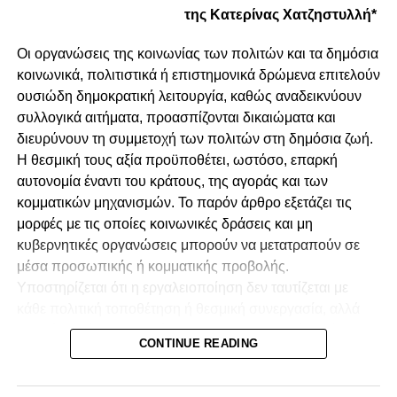
της Κατερίνας Χατζηστυλλή*
Οι οργανώσεις της κοινωνίας των πολιτών και τα δημόσια
κοινωνικά, πολιτιστικά ή επιστημονικά δρώμενα επιτελούν
ουσιώδη δημοκρατική λειτουργία, καθώς αναδεικνύουν
συλλογικά αιτήματα, προασπίζονται δικαιώματα και
διευρύνουν τη συμμετοχή των πολιτών στη δημόσια ζωή.
Η θεσμική τους αξία προϋποθέτει, ωστόσο, επαρκή
αυτονομία έναντι του κράτους, της αγοράς και των
κομματικών μηχανισμών. Το παρόν άρθρο εξετάζει τις
μορφές με τις οποίες κοινωνικές δράσεις και μη
κυβερνητικές οργανώσεις μπορούν να μετατραπούν σε
μέσα προσωπικής ή κομματικής προβολής.
Υποστηρίζεται ότι η εργαλειοποίηση δεν ταυτίζεται με
κάθε πολιτική τοποθέτηση ή θεσμική συνεργασία, αλλά
προκύπτει όταν αποκρύπτονται οι πραγματικές σχέσεις
CONTINUE READING
διοργάνωσης, χρηματοδότησης, ελέγχου και
επικοινωνιακής αξιοποίησης. Ιδιαίτερη έμφαση
αποδίδεται στην οικονομική εξάρτηση, στις συγκρούσεις