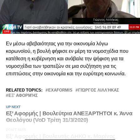
Εν μέσω αβεβαιότητας για την οικονομία λόγω
κορωνοϊού, η βουλή φήφισε εν μέρη τα νομοσχέδια που
κατέθεση η κυβέρνηση και ανάβαλε την ψήφιση για τα
νομοσχέδια των τραπεζών σε μια συζήτηση για τις
επιπτώσεις στην οικονομία και την ευρύτερη κοινωνία.
RELATED TOPICS:
EXAFORMIS
ΓΙΏΡΓΟΣ ΛΙΛΛΉΚΑΣ
ΕΞ' ΑΦΟΡΜΉΣ
UP NEXT
Εξ’ Αφορμής | Βουλεύτρια ΑΝΕΞΑΡΤΗΤΟΙ κ. Άννα
Θεολόγου (VoD Τρίτη 31/3/2020)
DON'T MISS
Εξ’ Αφορμής | βουλευτής ΔΗΚΟ κ. Μαρίνος