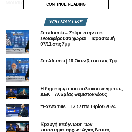
Μουσιούττας (VoD Δευτέρα 30/3/2020μ)
CONTINUE READING
YOU MAY LIKE
#exaformis – Ζούμε στην πιο
ενδιαφέρουσα χώρα! | Παρασκευή
07/11 στις 7μμ
#exAformis | 18 Οκτωβρίου στις 7μμ
Η δημιουργία του πολιτικού κινήματος
ΔΕΚ – Ανδρέας Θεμιστοκλέους
#ExAformis – 13 Σεπτεμβρίου 2024
Κραυγή απόγνωση των
καταστηματαρχών Aγίας Νάπας