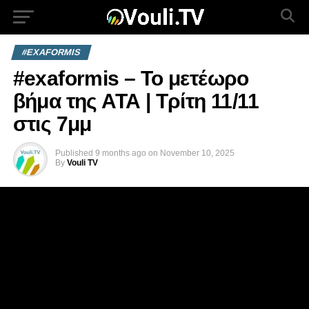
#EXAFORMIS
#exaformis – Το μετέωρο
βήμα της ΑΤΑ | Τρίτη 11/11
στις 7μμ
Published
9 months ago
on
November 10, 2025
By
Vouli TV