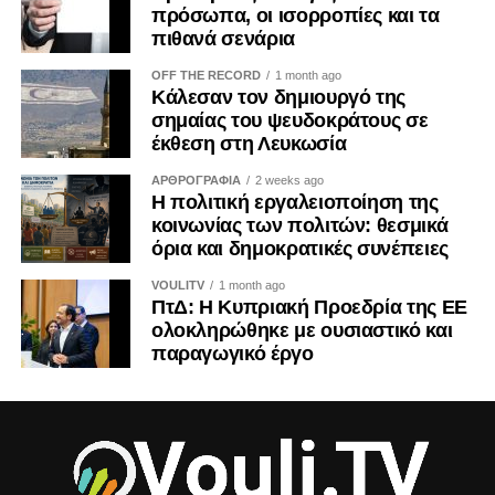
πρόσωπα, οι ισορροπίες και τα
Αλλά από χρέος.
πιθανά σενάρια
OFF THE RECORD
1 month ago
Κάλεσαν τον δημιουργό της
σημαίας του ψευδοκράτους σε
έκθεση στη Λευκωσία
ΑΡΘΡΟΓΡΑΦΙΑ
2 weeks ago
Η πολιτική εργαλειοποίηση της
κοινωνίας των πολιτών: θεσμικά
όρια και δημοκρατικές συνέπειες
VOULITV
1 month ago
ΠτΔ: Η Κυπριακή Προεδρία της ΕΕ
ολοκληρώθηκε με ουσιαστικό και
παραγωγικό έργο