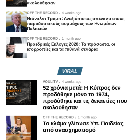
ακολούθησαν
προχώρησε στην αναβάθμιση του προηγούμενου
OFF THE RECORD
4 weeks ago
ψηφίσματος σε επίσημο νόμο του κράτους, τον Νόμο
Ντόναλντ Τραμπ: Αναξιόπιστος απέναντι στους
117(Ι)/2025, μετά από πρόταση του Κινήματος
παραδοσιακούς συμμάχους των Ηνωμένων
Πολιτειών
Οικολόγων.
OFF THE RECORD
1 month ago
Η απόφαση αυτή δεν είναι μια τυπική νομοθετική πράξη.
Προεδρικές Εκλογές 2028: Τα πρόσωπα, οι
ισορροπίες και τα πιθανά σενάρια
Είναι μήνυμα.
Μήνυμα ότι η ιστορική μνήμη δεν διαπραγματεύεται.
VIRAL
VOULITV
4 weeks ago
Μήνυμα ότι η αλήθεια δεν μπορεί να μένει εγκλωβισμένη
52 χρόνια μετά: Η Κύπρος δεν
σε συμβολικές αναφορές.
προδόθηκε μόνο το 1974,
προδόθηκε και τις δεκαετίες που
Μήνυμα ότι τα εγκλήματα κατά της ανθρωπότητας δεν
ακολούθησαν
διαγράφονται επειδή πέρασαν δεκαετίες.
OFF THE RECORD
1 month ago
Το κλάμα γλίτωσε Υπ. Παιδείας
Γιατί οι κοινωνίες που ξεχνούν, επαναλαμβάνουν.
από ανασχηματισμό