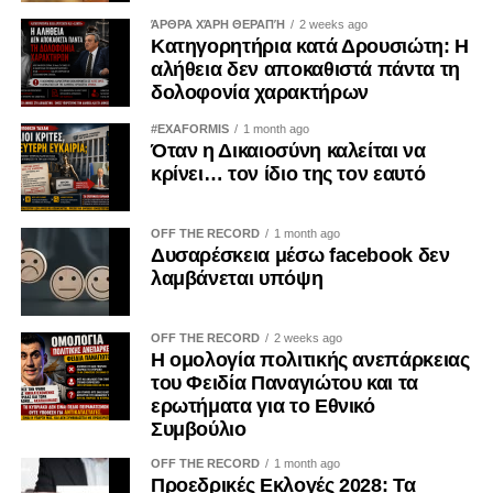
Και οι κοινωνίες που φοβούνται να πουν την αλήθεια,
ΆΡΘΡΑ ΧΆΡΗ ΘΕΡΑΠΉ
2 weeks ago
αφήνουν χώρο στους αρνητές της ιστορίας να
Κατηγορητήρια κατά Δρουσιώτη: Η
ξαναγράψουν το παρελθόν.
αλήθεια δεν αποκαθιστά πάντα τη
δολοφονία χαρακτήρων
Σήμερα, λοιπόν, η 19η Μαΐου δεν είναι απλώς ημέρα
πένθους.
#EXAFORMIS
1 month ago
Όταν η Δικαιοσύνη καλείται να
κρίνει… τον ίδιο της τον εαυτό
Είναι ημέρα ευθύνης.
Ημέρα μνήμης.
OFF THE RECORD
1 month ago
Δυσαρέσκεια μέσω facebook δεν
Ημέρα διεκδίκησης της αλήθειας.
λαμβάνεται υπόψη
Γιατί κάποιοι έφυγαν παίρνοντας μαζί τους μόνο τις ψυχές
OFF THE RECORD
2 weeks ago
τους.
Η ομολογία πολιτικής ανεπάρκειας
του Φειδία Παναγιώτου και τα
Και εμείς οφείλουμε να κρατήσουμε ζωντανή τη μνήμη
ερωτήματα για το Εθνικό
τους.
Συμβούλιο
OFF THE RECORD
1 month ago
Όχι από μίσος.
Προεδρικές Εκλογές 2028: Τα