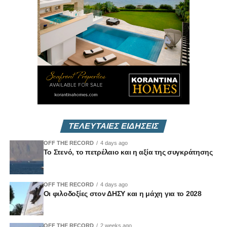
περιουσίες, τάφους προγόνων και ολόκληρες ζωές.
Και όμως, ακόμη και σήμερα, περισσότερο από έναν
αιώνα μετά, υπάρχουν ακόμη εκείνοι που επιχειρούν να
σχετικοποιήσουν, να αποσιωπήσουν ή να υποβαθμίσουν
το μέγεθος αυτής της ιστορικής τραγωδίας.
Αυτό δεν είναι απλώς ιστορικό λάθος.
Είναι προσβολή προς τους νεκρούς.
ΤΕΛΕΥΤΑΙΕΣ ΕΙΔΗΣΕΙΣ
Γιατί πίσω από τους αριθμούς υπήρχαν άνθρωποι.
Υπήρχαν παιδιά που δεν πρόλαβαν να μεγαλώσουν.
OFF THE RECORD
4 days ago
Υπήρχαν μανάδες που έχασαν τα παιδιά τους. Υπήρχαν
Το Στενό, το πετρέλαιο και η αξία της συγκράτησης
άνθρωποι που έφυγαν χωρίς να πάρουν τίποτε μαζί τους
παρά μόνο τις εικόνες τους και την ψυχή τους.
OFF THE RECORD
4 days ago
Οι φιλοδοξίες στον ΔΗΣΥ και η μάχη για το 2028
Και το πιο επικίνδυνο δεν είναι μόνο η λήθη.
Είναι η επιλεκτική μνήμη.
OFF THE RECORD
2 weeks ago