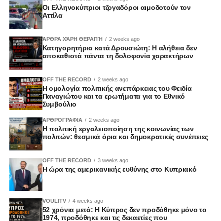
Οι Ελληνοκύπριοι τζογαδόροι αιμοδοτούν τον
Είναι όταν οι κοινωνίες θυμούνται ορισμένες γενοκτονίες
Αττίλα
και σιωπούν για άλλες. Όταν η ιστορική αλήθεια
υποτάσσεται σε γεωπολιτικά συμφέροντα. Όταν οι νεκροί
ΆΡΘΡΑ ΧΆΡΗ ΘΕΡΑΠΉ
2 weeks ago
Κατηγορητήρια κατά Δρουσιώτη: Η αλήθεια δεν
αποκτούν διαφορετική αξία ανάλογα με τη συγκυρία.
αποκαθιστά πάντα τη δολοφονία χαρακτήρων
Η αναγνώριση της Γενοκτονίας των Ποντίων δεν αποτελεί
OFF THE RECORD
2 weeks ago
πράξη εθνικής υπερηφάνειας μόνο. Είναι πράξη ιστορικής
Η ομολογία πολιτικής ανεπάρκειας του Φειδία
και ηθικής ευθύνης.
Παναγιώτου και τα ερωτήματα για το Εθνικό
Συμβούλιο
Το 1994, η Κυπριακή Βουλή προχώρησε στην υιοθέτηση
ΑΡΘΡΟΓΡΑΦΙΑ
2 weeks ago
ψηφίσματος για την αναγνώριση της Γενοκτονίας των
Η πολιτική εργαλειοποίηση της κοινωνίας των
πολιτών: θεσμικά όρια και δημοκρατικές συνέπειες
Ποντίων. Μια σημαντική απόφαση, αλλά χωρίς τότε τη
νομική ισχύ που θα έδινε ακόμη μεγαλύτερο βάρος και
OFF THE RECORD
3 weeks ago
θεσμική κατοχύρωση στη μνήμη.
Η ώρα της αμερικανικής ευθύνης στο Κυπριακό
Χρειάστηκαν περισσότερες από τρεις δεκαετίες ώστε να
γίνει το αυτονόητο.
VOULITV
4 weeks ago
52 χρόνια μετά: Η Κύπρος δεν προδόθηκε μόνο το
1974, προδόθηκε και τις δεκαετίες που
Τον Ιούνιο του 2025, η Βουλή των Αντιπροσώπων