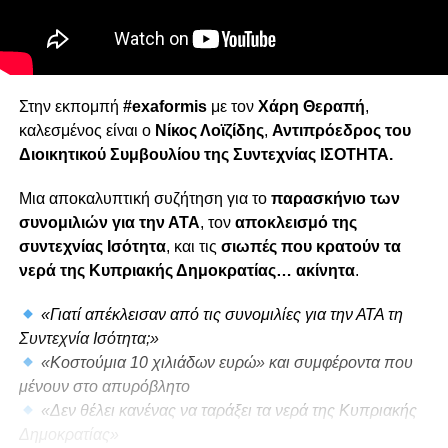
Στην εκπομπή
#exaformis
με τον
Χάρη Θεραπή
,
καλεσμένος είναι ο
Νίκος Λοϊζίδης
,
Αντιπρόεδρος του
Διοικητικού Συμβουλίου της Συντεχνίας ΙΣΟΤΗΤΑ.
Μια αποκαλυπτική συζήτηση για το
παρασκήνιο των
συνομιλιών για την ΑΤΑ
, τον
αποκλεισμό της
συντεχνίας Ισότητα
, και τις
σιωπές που κρατούν τα
νερά της Κυπριακής Δημοκρατίας… ακίνητα
.
«Γιατί απέκλεισαν από τις συνομιλίες για την ΑΤΑ τη
Συντεχνία Ισότητα;»
«Κοστούμια 10 χιλιάδων ευρώ» και συμφέροντα που
μένουν στο απυρόβλητο
«Δεν θέλει κανένας να ταράξει τα νερά της Κυπριακής
Δημοκρατίας»