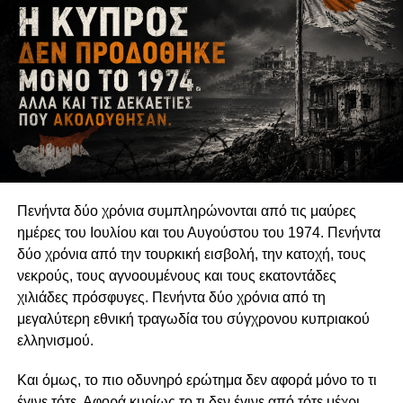
αναπτύσσονται μορφές κοινωνικής εκπροσώπησης,
δημόσιου ελέγχου και συλλογικής διεκδίκησης οι οποίες
δεν εξαντλούνται στους θεσμούς της αντιπροσωπευτικής
δημοκρατίας. Η δυνατότητα των οργανώσεων να
αναδεικνύουν παραμελημένα προβλήματα, να
υπερασπίζονται δικαιώματα και να συμβάλλουν στη
διαμόρφωση δημόσιων πολιτικών συνδέεται άμεσα με τη
διατήρηση της οργανωτικής και πνευματικής τους
αυτονομίας.
Πενήντα δύο χρόνια συμπληρώνονται από τις μαύρες
Η αυτονομία αυτή δεν συνεπάγεται πολιτική
ημέρες του Ιουλίου και του Αυγούστου του 1974. Πενήντα
ουδετερότητα. Μια οργάνωση μπορεί θεμιτά να
δύο χρόνια από την τουρκική εισβολή, την κατοχή, τους
υποστηρίζει περιβαλλοντικές πολιτικές, κοινωνικά
νεκρούς, τους αγνοουμένους και τους εκατοντάδες
δικαιώματα, θεσμικές μεταρρυθμίσεις ή συγκεκριμένες
χιλιάδες πρόσφυγες. Πενήντα δύο χρόνια από τη
νομοθετικές παρεμβάσεις. Μπορεί επίσης να ασκεί κριτική
μεγαλύτερη εθνική τραγωδία του σύγχρονου κυπριακού
στην κυβέρνηση, να συνεργάζεται με αιρετούς
ελληνισμού.
εκπροσώπους ή να συμμετέχει σε διαδικασίες δημόσιας
διαβούλευσης. Η Ευρωπαϊκή Επιτροπή αντιμετωπίζει την
Και όμως, το πιο οδυνηρό ερώτημα δεν αφορά μόνο το τι
ανοικτή, συμπεριληπτική και αποτελεσματική συμμετοχή
έγινε τότε. Αφορά κυρίως το τι δεν έγινε από τότε μέχρι