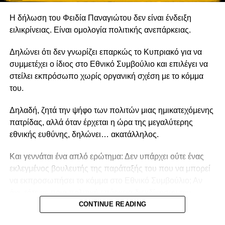
Η δήλωση του Φειδία Παναγιώτου δεν είναι ένδειξη
ειλικρίνειας. Είναι ομολογία πολιτικής ανεπάρκειας.
Δηλώνει ότι δεν γνωρίζει επαρκώς το Κυπριακό για να
συμμετέχει ο ίδιος στο Εθνικό Συμβούλιο και επιλέγει να
στείλει εκπρόσωπο χωρίς οργανική σχέση με το κόμμα
του.
Δηλαδή, ζητά την ψήφο των πολιτών μιας ημικατεχόμενης
πατρίδας, αλλά όταν έρχεται η ώρα της μεγαλύτερης
εθνικής ευθύνης, δηλώνει… ακατάλληλος.
Και γεννάται ένα απλό ερώτημα: Δεν υπάρχει ούτε ένας
εκλεγμένος βουλευτής της παράταξής του που να μπορεί
να εκπροσωπήσει το κόμμα στο Εθνικό Συμβούλιο; Αν
όχι, τότε με ποια πολιτική επάρκεια διεκδίκησαν την
εμπιστοσύνη των Κυπρίων;
CONTINUE READING