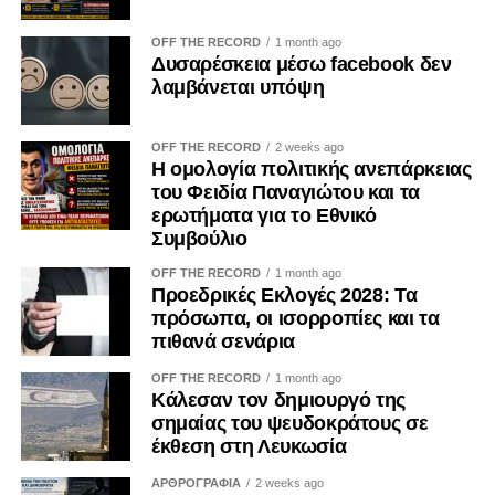
ανάγκην με διαφθορά. Όταν, όμως, παραμένουν
OFF THE RECORD
1 month ago
αδήλωτες, μπορούν να επηρεάσουν τις οργανωτικές
Δυσαρέσκεια μέσω facebook δεν
αποφάσεις και να οδηγήσουν σε μορφές «κατάληψης» της
λαμβάνεται υπόψη
διαδικασίας λήψης αποφάσεων από επιμέρους
συμφέροντα. Ο ΟΟΣΑ έχει επισημάνει ότι η αδιαφανής
OFF THE RECORD
2 weeks ago
άσκηση επιρροής περιορίζει την ακεραιότητα των θεσμών
Η ομολογία πολιτικής ανεπάρκειας
και υπονομεύει την εμπιστοσύνη των πολιτών.
του Φειδία Παναγιώτου και τα
ερωτήματα για το Εθνικό
Η ψηφιακή επικοινωνία διευρύνει περαιτέρω το πεδίο της
Συμβούλιο
εργαλειοποίησης. Φωτογραφίες, βίντεο, επιλεκτικά
OFF THE RECORD
1 month ago
αποσπάσματα και χορηγούμενες αναρτήσεις μπορούν να
Προεδρικές Εκλογές 2028: Τα
αναπαράγουν για μεγάλο χρονικό διάστημα μια
πρόσωπα, οι ισορροπίες και τα
περιορισμένη δράση, δημιουργώντας την εντύπωση
πιθανά σενάρια
προσωπικής πρωτοβουλίας ή ευρείας κοινωνικής
OFF THE RECORD
1 month ago
αποδοχής. Ο Κανονισμός (ΕΕ) 2024/900 για τη διαφάνεια
Κάλεσαν τον δημιουργό της
και τη στόχευση της πολιτικής διαφήμισης, ο οποίος
σημαίας του ψευδοκράτους σε
εφαρμόζεται κατά το μεγαλύτερο μέρος του από τις 10
έκθεση στη Λευκωσία
Οκτωβρίου 2025, ενισχύει τις υποχρεώσεις αναγνώρισης
ΑΡΘΡΟΓΡΑΦΙΑ
2 weeks ago