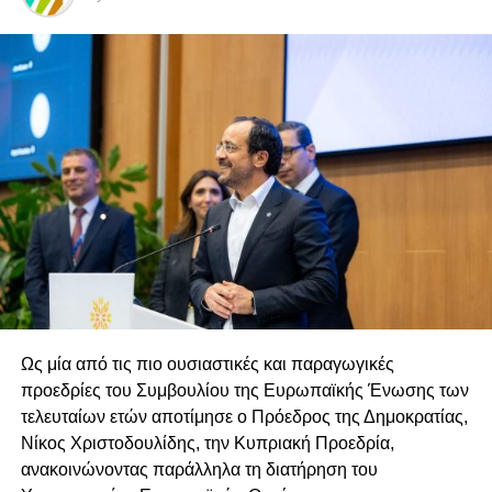
της εισβολής έφευγαν από τη ζωή. Τα κατεχόμενα
μεταβάλλονταν δημογραφικά και πολεοδομικά. Νέες
πραγματικότητες δημιουργούνταν καθημερινά επί του
εδάφους, ενώ στην ελεύθερη Κύπρο η δημόσια συζήτηση
περιοριζόταν συχνά σε επετειακές δηλώσεις και
συνθήματα.
Κάθε Ιούλιο θυμόμαστε. Κάθε Αύγουστο υποσχόμαστε.
Και κάθε Σεπτέμβριο επιστρέφουμε στην πολιτική
καθημερινότητα σαν να μην άλλαξε τίποτα.
Αναρωτήθηκε ποτέ κανείς γιατί, μετά από πενήντα δύο
χρόνια, η Κύπρος εξακολουθεί να μην έχει διαμορφώσει
μια μακροπρόθεσμη εθνική στρατηγική που να υπερβαίνει
Ως μία από τις πιο ουσιαστικές και παραγωγικές
τις κυβερνητικές θητείες; Γιατί κάθε Πρόεδρος ξεκινά
προεδρίες του Συμβουλίου της Ευρωπαϊκής Ένωσης των
σχεδόν από την αρχή; Γιατί το Κυπριακό παραμένει
τελευταίων ετών αποτίμησε ο Πρόεδρος της Δημοκρατίας,
αντικείμενο εσωτερικής πολιτικής αντιπαράθεσης αντί να
Νίκος Χριστοδουλίδης, την Κυπριακή Προεδρία,
αποτελεί πεδίο εθνικής συνεννόησης;
ανακοινώνοντας παράλληλα τη διατήρηση του