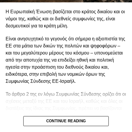
Ο Πρόεδρος της Δημοκρατίας έκανε ιδιαίτερη αναφορά
Η Ευρωπαϊκή Ένωση βασίζεται στο κράτος δικαίου και οι
στην αυτοπεποίθηση με την οποία η Κύπρος άσκησε την
νόμοι της, καθώς και οι διεθνείς συμφωνίες της, είναι
Προεδρία του Συμβουλίου της ΕΕ, σημειώνοντας ότι,
δεσμευτικοί για τα κράτη μέλη.
παρά το μικρό της μέγεθος, διεκδίκησε ενεργό ρόλο και
πέτυχε ουσιαστικά αποτελέσματα.
Είναι ανησυχητικό το γεγονός ότι σήμερα η αξιοπιστία της
ΕΕ στα μάτια των δικών της πολιτών και ψηφοφόρων –
«Κάποτε με θράσος, οφείλω να πω, αν σκεφτώ το
και του μεγαλύτερου μέρους του κόσμου – υπονομεύεται
μέγεθος της χώρας μας απέναντι στα άλλα κράτη μέλη της
από την αποτυχία της να επιδείξει ηθική και πολιτική
Ευρωπαϊκής Ένωσης. Είχαμε πολύ θράσος σε αυτή την
ηγεσία στην προάσπιση του διεθνούς δικαίου και,
Προεδρία, με σημαντικά αποτελέσματα», ανέφερε.
ειδικότερα, στην επιβολή των νομικών όρων της
Συμφωνίας Σύνδεσης ΕΕ-Ισραήλ.
Όπως είπε, η προσέγγιση αυτή συνέβαλε ώστε η
Κυπριακή Προεδρία να αναγνωριστεί διεθνώς ως μία από
Το άρθρο 2 της εν λόγω Συμφωνίας Σύνδεσης ορίζει ότι οι
τις πιο ουσιαστικές και παραγωγικές των τελευταίων
σχέσεις μεταξύ της ΕΕ και του Ισραήλ, καθώς και όλες οι
ετών, παρά τις ιδιαίτερα απαιτητικές γεωπολιτικές
διατάξεις της ίδιας της Συμφωνίας, πρέπει να βασίζονται
συνθήκες που επικράτησαν κατά τη διάρκεια του
στο θεμελιώδες στοιχείο της Συνθήκης, που είναι ο
εξαμήνου.
CONTINUE READING
σεβασμός των ανθρωπίνων δικαιωμάτων και των
δημοκρατικών αρχών.
Αναφερόμενος στις προκλήσεις του εξαμήνου, σημείωσε