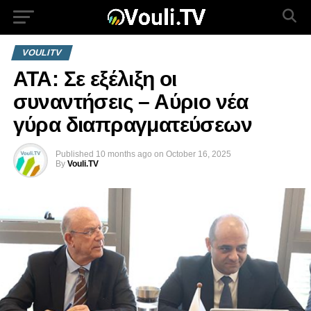
VOULITV
ΑΤΑ: Σε εξέλιξη οι
συναντήσεις – Αύριο νέα
γύρα διαπραγματεύσεων
Published
10 months ago
on
October 16, 2025
By
Vouli.TV