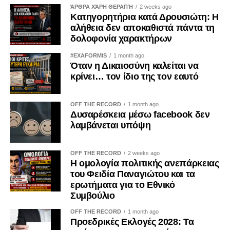
ΆΡΘΡΑ ΧΆΡΗ ΘΕΡΑΠΉ
2 weeks ago
Κατηγορητήρια κατά Δρουσιώτη: Η
Η ευθύνη, όμως, δεν ανήκει μόνο στην Πολιτεία.
αλήθεια δεν αποκαθιστά πάντα τη
δολοφονία χαρακτήρων
Ανήκει και στον κάθε πολίτη ξεχωριστά. Ο πατριωτισμός
δεν εξαντλείται στις επετειακές ομιλίες, ούτε στις
#EXAFORMIS
1 month ago
Όταν η Δικαιοσύνη καλείται να
αναρτήσεις στα μέσα κοινωνικής δικτύωσης.
κρίνει… τον ίδιο της τον εαυτό
Αποδεικνύεται καθημερινά μέσα από τις προσωπικές μας
επιλογές. Δεν μπορεί κανείς να καταδικάζει την κατοχή και
ταυτόχρονα να χρηματοδοτεί, έστω και έμμεσα, τις
OFF THE RECORD
1 month ago
Δυσαρέσκεια μέσω facebook δεν
οικονομικές δομές που τη συντηρούν.
λαμβάνεται υπόψη
Η Κύπρος εξακολουθεί να ζει τις συνέπειες της εισβολής
του 1974. Οι πρόσφυγες παραμένουν μακριά από τις
OFF THE RECORD
2 weeks ago
Η ομολογία πολιτικής ανεπάρκειας
πατρογονικές τους εστίες. Οι οικογένειες των
του Φειδία Παναγιώτου και τα
αγνοουμένων συνεχίζουν να αναζητούν απαντήσεις. Οι
ερωτήματα για το Εθνικό
εγκλωβισμένοι εξακολουθούν να δοκιμάζονται. Η κατοχή
Συμβούλιο
δεν ανήκει στο παρελθόν· είναι μια καθημερινή
OFF THE RECORD
1 month ago
πραγματικότητα.
Προεδρικές Εκλογές 2028: Τα