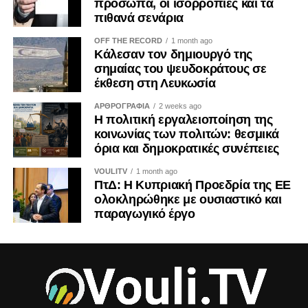
πρόσωπα, οι ισορροπίες και τα
Γι’ αυτό η ενίσχυση των παράνομων καζίνων στα
πιθανά σενάρια
κατεχόμενα δεν μπορεί να θεωρείται μια αθώα
προσωπική επιλογή. Είναι μια πράξη με πολιτικές,
OFF THE RECORD
1 month ago
Κάλεσαν τον δημιουργό της
οικονομικές και εθνικές προεκτάσεις. Και ως τέτοια οφείλει
σημαίας του ψευδοκράτους σε
να αντιμετωπίζεται από όλους μας με τη σοβαρότητα που
έκθεση στη Λευκωσία
της αρμόζει.
ΑΡΘΡΟΓΡΑΦΙΑ
2 weeks ago
Η πολιτική εργαλειοποίηση της
Η ιστορία διδάσκει ότι τα τετελεσμένα παγιώνονται όταν οι
κοινωνίας των πολιτών: θεσμικά
κοινωνίες συνηθίζουν να τα αποδέχονται. Η Κύπρος δεν
όρια και δημοκρατικές συνέπειες
έχει την πολυτέλεια ούτε της αδιαφορίας ούτε της λήθης.
VOULITV
1 month ago
ΠτΔ: Η Κυπριακή Προεδρία της ΕΕ
ΤΟΥ ΚΡΙΣ ΜΙΧΑΗΛ
ολοκληρώθηκε με ουσιαστικό και
παραγωγικό έργο