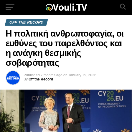
OFF THE RECORD
Η πολιτική ανθρωποφαγία, οι
ευθύνες του παρελθόντος και
η ανάγκη θεσμικής
σοβαρότητας
Published
7 months ago
on
January 19, 2026
By
Off the Record