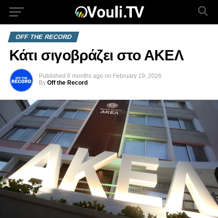
OFF THE RECORD
Κάτι σιγοβράζει στο ΑΚΕΛ
Published
6 months ago
on
February 19, 2026
By
Off the Record