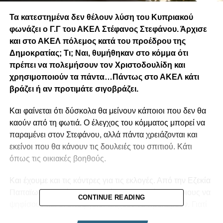
Τα κατεστημένα δεν θέλουν λύση του Κυπριακού
φωνάζει ο Γ.Γ του ΑΚΕΛ Στέφανος Στεφάνου. Άρχισε
και στο ΑΚΕΛ πόλεμος κατά του προέδρου της
Δημοκρατίας; Τι; Ναι, θυμήθηκαν στο κόμμα ότι
πρέπει να πολεμήσουν τον Χριστοδουλίδη και
χρησιμοποιούν τα πάντα…Πάντως στο ΑΚΕΛ κάτι
βράζει ή αν προτιμάτε σιγοβράζει.
Και φαίνεται ότι δύσκολα θα μείνουν κάποιοι που δεν θα
καούν από τη φωτιά. Ο έλεγχος του κόμματος μπορεί να
παραμένει στον Στεφάνου, αλλά πάντα χρειάζονται και
εκείνοι που θα κάνουν τις δουλειές του σπιτιού. Κάτι
όπως τις οικιακές βοηθούς.
Και έχουμε και τις κόντρες για τις εκλογές. Από την Εζεκία
Παπαϊωάννου δίνεται γραμμή για να ψηφίσουν ποιους να
CONTINUE READING
ψηφίσουν και οι υποψήφιοι τρέχουν να προλάβουν. Γιατί
όποιος και να αναδειχθεί, το κόμμα πάλι θα ελέγχεται από