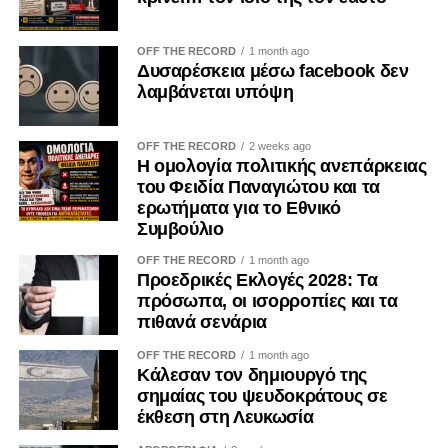
Αποδεικνύεται καθημερινά μέσα από τις προσωπικές μας
επιλογές. Δεν μπορεί κανείς να καταδικάζει την κατοχή και
ταυτόχρονα να χρηματοδοτεί, έστω και έμμεσα, τις
OFF THE RECORD
1 month ago
Δυσαρέσκεια μέσω facebook δεν
οικονομικές δομές που τη συντηρούν.
λαμβάνεται υπόψη
Η Κύπρος εξακολουθεί να ζει τις συνέπειες της εισβολής
του 1974. Οι πρόσφυγες παραμένουν μακριά από τις
OFF THE RECORD
2 weeks ago
Η ομολογία πολιτικής ανεπάρκειας
πατρογονικές τους εστίες. Οι οικογένειες των
του Φειδία Παναγιώτου και τα
αγνοουμένων συνεχίζουν να αναζητούν απαντήσεις. Οι
ερωτήματα για το Εθνικό
εγκλωβισμένοι εξακολουθούν να δοκιμάζονται. Η κατοχή
Συμβούλιο
δεν ανήκει στο παρελθόν· είναι μια καθημερινή
OFF THE RECORD
1 month ago
πραγματικότητα.
Προεδρικές Εκλογές 2028: Τα
πρόσωπα, οι ισορροπίες και τα
Γι’ αυτό η ενίσχυση των παράνομων καζίνων στα
πιθανά σενάρια
κατεχόμενα δεν μπορεί να θεωρείται μια αθώα
προσωπική επιλογή. Είναι μια πράξη με πολιτικές,
OFF THE RECORD
1 month ago
Κάλεσαν τον δημιουργό της
οικονομικές και εθνικές προεκτάσεις. Και ως τέτοια οφείλει
σημαίας του ψευδοκράτους σε
να αντιμετωπίζεται από όλους μας με τη σοβαρότητα που
έκθεση στη Λευκωσία
της αρμόζει.