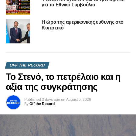
για το Εθνικό Συμβούλιο
UP NEXT
Επιδόματα και ρεύμα αλλά οι Τ/Κ κάνουν τους
αδικημένους
Η ώρα της αμερικανικής ευθύνης στο
DON'T MISS
Κυπριακό
Αναζητούνται αποδείξεις Φαίδωνα
OFF THE RECORD
Το Στενό, το πετρέλαιο και η
αξία της συγκράτησης
Published
3 days ago
on
August 5, 2026
By
Off the Record