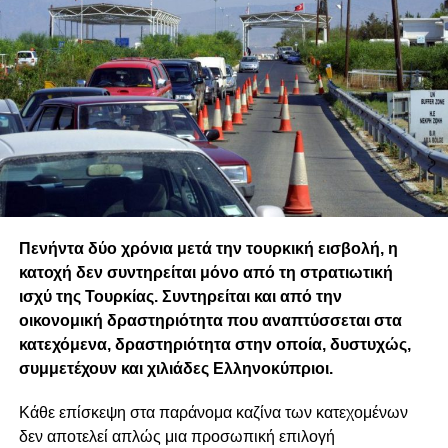
του ενός γίνεται, έμμεσα, στήριγμα για τον άλλον.
επιχειρώντας να αναδείξει μια πιο άμεση σχέση με τους
πολίτες.
Η μικρή οικονομία μαθαίνει νωρίς ότι δεν ελέγχει τις
καταιγίδες. Μαθαίνει όμως να αναγνωρίζει ποιοι
Ωστόσο, για αρκετούς πολιτικούς παρατηρητές, η
παράγοντες την κρατούν όρθια όταν ο άνεμος δυναμώνει.
επικοινωνιακή αυτή στρατηγική δεν αρκεί από μόνη της. Η
Φέτος, ένας από αυτούς ήρθε από πολύ μακριά.
κυπριακή κοινωνία αντιμετωπίζει ζητήματα όπως η
ακρίβεια, το στεγαστικό, οι επιπτώσεις της οικονομικής
ΤΟΥ ΑΔΩΝΗ ΜΙΧΑΗΛ
κρίσης, οι εκποιήσεις και η λειτουργία του τραπεζικού
συστήματος. Σε αυτά τα ζητήματα πολλοί αναμένουν
συγκεκριμένες πολιτικές προτάσεις και όχι αποκλειστικά
επικοινωνιακές κινήσεις.
Πενήντα δύο χρόνια μετά την τουρκική εισβολή, η
κατοχή δεν συντηρείται μόνο από τη στρατιωτική
ισχύ της Τουρκίας. Συντηρείται και από την
οικονομική δραστηριότητα που αναπτύσσεται στα
κατεχόμενα, δραστηριότητα στην οποία, δυστυχώς,
Επικοινωνιολόγος και Διευθυντής διαφημιστικής
συμμετέχουν και χιλιάδες Ελληνοκύπριοι.
εταιρείας, Honest Content
Κάθε επίσκεψη στα παράνομα καζίνα των κατεχομένων
δεν αποτελεί απλώς μια προσωπική επιλογή