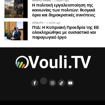
ΑΡΘΡΟΓΡΑΦΙΑ
2 weeks ago
Η πολιτική εργαλειοποίηση της
Η ιστορία διδάσκει ότι τα τετελεσμένα παγιώνονται όταν οι
κοινωνίας των πολιτών: θεσμικά
κοινωνίες συνηθίζουν να τα αποδέχονται. Η Κύπρος δεν
όρια και δημοκρατικές συνέπειες
έχει την πολυτέλεια ούτε της αδιαφορίας ούτε της λήθης.
VOULITV
1 month ago
ΠτΔ: Η Κυπριακή Προεδρία της ΕΕ
ΤΟΥ ΚΡΙΣ ΜΙΧΑΗΛ
ολοκληρώθηκε με ουσιαστικό και
παραγωγικό έργο