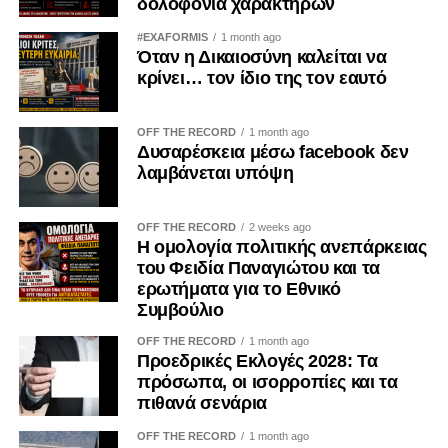
δολοφονία χαρακτήρων
#EXAFORMIS
1 month ago
Όταν η Δικαιοσύνη καλείται να
κρίνει… τον ίδιο της τον εαυτό
OFF THE RECORD
1 month ago
Δυσαρέσκεια μέσω facebook δεν
λαμβάνεται υπόψη
OFF THE RECORD
2 weeks ago
Η ομολογία πολιτικής ανεπάρκειας
του Φειδία Παναγιώτου και τα
ερωτήματα για το Εθνικό
Συμβούλιο
OFF THE RECORD
1 month ago
Προεδρικές Εκλογές 2028: Τα
πρόσωπα, οι ισορροπίες και τα
πιθανά σενάρια
OFF THE RECORD
1 month ago