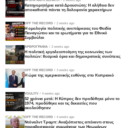
Κατηγορητήρια κατά Δρουσιώτη: Η αλήθεια δεν
αποκαθιστά πάντα τη δολοφονία χαρακτήρων
OFF THE RECORD
2 weeks ago
Η ομολογία πολιτικής ανεπάρκειας του Φειδία
Παναγιώτου και τα ερωτήματα για το Εθνικό
Συμβούλιο
ΑΡΘΡΟΓΡΑΦΙΑ
2 weeks ago
Η πολιτική εργαλειοποίηση της κοινωνίας των
πολιτών: θεσμικά όρια και δημοκρατικές συνέπειες
OFF THE RECORD
3 weeks ago
Η ώρα της αμερικανικής ευθύνης στο Κυπριακό
VOULITV
4 weeks ago
52 χρόνια μετά: Η Κύπρος δεν προδόθηκε μόνο το
1974, προδόθηκε και τις δεκαετίες που
ακολούθησαν
OFF THE RECORD
4 weeks ago
Ντόναλντ Τραμπ: Αναξιόπιστος απέναντι στους
παραδοσιακούς συμμάχους των Ηνωμένων