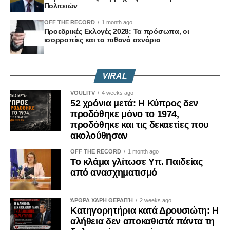
Πολιτειών
OFF THE RECORD
1 month ago
Προεδρικές Εκλογές 2028: Τα πρόσωπα, οι
ισορροπίες και τα πιθανά σενάρια
VIRAL
VOULITV
4 weeks ago
52 χρόνια μετά: Η Κύπρος δεν
προδόθηκε μόνο το 1974,
προδόθηκε και τις δεκαετίες που
ακολούθησαν
OFF THE RECORD
1 month ago
Το κλάμα γλίτωσε Υπ. Παιδείας
από ανασχηματισμό
ΆΡΘΡΑ ΧΆΡΗ ΘΕΡΑΠΉ
2 weeks ago
Κατηγορητήρια κατά Δρουσιώτη: Η
αλήθεια δεν αποκαθιστά πάντα τη