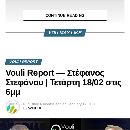
CONTINUE READING
YOU MAY LIKE
VOULI REPORT
Vouli Report — Στέφανος
Στεφάνου | Τετάρτη 18/02 στις
6μμ
Published
6 months ago
on
February 17, 2026
By
Vouli TV
***Τα διαδικτυακά και τηλεοπτικά δικαιώματα μετάδοσης
του βίντεο ανήκουν στο Vouli.TV. Απαγορεύεται η