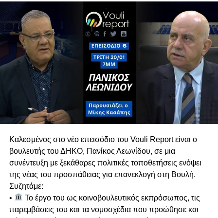
του. Παράλληλα, επανέλαβε πως η σχέση του με
τον τέως Γενικό Ελεγκτή, Οδυσσέα Μιχαηλίδη,
ήταν και παραμένει θεσμική, αποσυνδέοντας την
από τις τρέχουσες πολιτικές διεργασίες.
Πιθανές Συνεργασίες για Διακυβέρνηση
Σε ερώτηση για μετεκλογικές συνεργασίες, ο Γ.Γ.
του ΑΚΕΛ αποκλείει κατηγορηματικά το ΕΛΑΜ,
τονίζοντας ότι πρόκειται για ακροδεξιό κόμμα
με το οποίο υπάρχει βαθύ πολιτικό και
ιδεολογικό χάσμα.
Κυπριακό & Διζωνική Δικοινοτική
Καλεσμένος στο νέο επεισόδιο του Vouli Report είναι ο
Ομοσπονδία
βουλευτής του ΔΗΚΟ, Πανίκος Λεωνίδου, σε μια
Αναλύει τις διαχρονικές θέσεις του ΑΚΕΛ στο
συνέντευξη με ξεκάθαρες πολιτικές τοποθετήσεις ενόψει
Κυπριακό, επαναβεβαιώνοντας τη στήριξη στη
της νέας του προσπάθειας για επανεκλογή στη Βουλή.
Διζωνική Δικοινοτική Ομοσπονδία. Ασκεί έντονη
Συζητάμε:
κριτική σε όσους απορρίπτουν την
•
Το έργο του ως κοινοβουλευτικός εκπρόσωπος, τις
ομοσπονδιακή λύση χωρίς να καταθέτουν
παρεμβάσεις του και τα νομοσχέδια που προώθησε και
ρεαλιστική εναλλακτική.