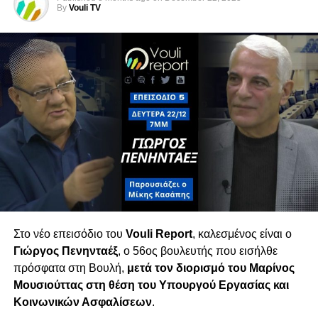
By
Vouli TV
Ακρίβεια, Τράπεζες & Πολιτικό Σκηνικό
Η συζήτηση επεκτείνεται στα προβλήματα της
καθημερινότητας: ακρίβεια, υπερκέρδη
τραπεζών και πίεση στα νοικοκυριά. Παράλληλα,
σχολιάζεται το ρευστό πολιτικό σκηνικό λίγο
πριν τις εκλογές, με την είσοδο νέων κομμάτων
που — όπως όλα δείχνουν — θα διαμορφώσουν
τον νέο κοινοβουλευτικό χάρτη.
Τετάρτη 18/02 στις 6μμ
Στο νέο επεισόδιο του
Vouli Report
, καλεσμένος είναι ο
Γιώργος Πενηνταέξ
, ο 56ος βουλευτής που εισήλθε
πρόσφατα στη Βουλή,
μετά τον διορισμό του
Μαρίνος
Μουσιούττας
στη θέση του Υπουργού Εργασίας και
Κοινωνικών Ασφαλίσεων
.