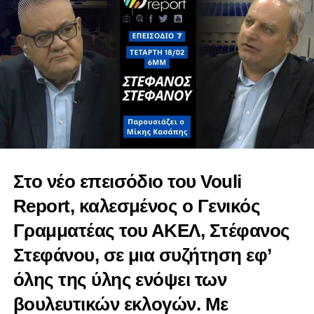
αναμετάδοση ολοκλήρου ή μέρους του χωρίς την
προηγούμενη γραπτή έγκριση της εταιρείας διαχείρισης
των δικαιωμάτων.***
RELATED TOPICS:
UP NEXT
Κοινοβουλευτική Επιτροπή
ΠροσφύγωνΕγκλωβισμένων Αγνοουμένων
Παθόντων | Vouli report 04/04/2023
DON'T MISS
Κοινοβουλευτική Επιτροπή Γεωργίας και
Στο νέο επεισόδιο του Vouli
Φυσικών Πόρων | Vouli report 04/04/2023
Report, καλεσμένος ο Γενικός
Γραμματέας του ΑΚΕΛ, Στέφανος
Στεφάνου, σε μια συζήτηση εφ’
όλης της ύλης ενόψει των
βουλευτικών εκλογών. Με