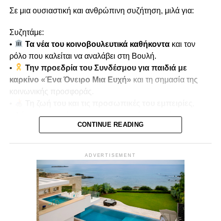
Σε μια ουσιαστική και ανθρώπινη συζήτηση, μιλά για:
Συζητάμε:
•
Τα νέα του κοινοβουλευτικά καθήκοντα
και τον
ρόλο που καλείται να αναλάβει στη Βουλή.
•
Την προεδρία του Συνδέσμου για παιδιά με
καρκίνο «Ένα Όνειρο Μια Ευχή»
και τη σημασία της
κοινωνικής προσφοράς.
•
Τη ζωή του και τις προσωπικές του εμπειρίες
,
μιλώντας ανοιχτά για τον τραυματισμό του κατά την
CONTINUE READING
τουρκική εισβολή του 1974.
•
Μνήμες πολέμου και αντοχή
, πώς οι εμπειρίες
αυτές διαμόρφωσαν τη στάση ζωής και την κοινωνική του
ADVERTISEMENT
δράση.
Παρουσιάζει ο
Μίκης Κασάπης
Δευτέρα 22/12 στις 7μμ
Vouli Report
— αποκλειστικά στο
Vouli.TV