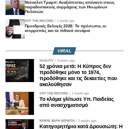
Ντόναλντ Τραμπ: Αναξιόπιστος απέναντι στους
παραδοσιακούς συμμάχους των Ηνωμένων
Πολιτειών
OFF THE RECORD
1 month ago
Προεδρικές Εκλογές 2028: Τα πρόσωπα, οι
ισορροπίες και τα πιθανά σενάρια
VIRAL
VOULITV
3 weeks ago
52 χρόνια μετά: Η Κύπρος δεν
προδόθηκε μόνο το 1974,
προδόθηκε και τις δεκαετίες που
ακολούθησαν
OFF THE RECORD
1 month ago
Το κλάμα γλίτωσε Υπ. Παιδείας
από ανασχηματισμό
ΆΡΘΡΑ ΧΆΡΗ ΘΕΡΑΠΉ
2 weeks ago
Κατηγορητήρια κατά Δρουσιώτη: Η