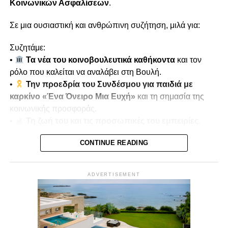
Κοινωνικών Ασφαλίσεων
.
Σε μια ουσιαστική και ανθρώπινη συζήτηση, μιλά για:
Συζητάμε:
•
Τα νέα του κοινοβουλευτικά καθήκοντα
και τον
ρόλο που καλείται να αναλάβει στη Βουλή.
•
Την προεδρία του Συνδέσμου για παιδιά με
καρκίνο «Ένα Όνειρο Μια Ευχή»
και τη σημασία της
κοινωνικής προσφοράς.
•
Τη ζωή του και τις προσωπικές του εμπειρίες
,
μιλώντας ανοιχτά για τον τραυματισμό του κατά την
CONTINUE READING
τουρκική εισβολή του 1974.
•
Μνήμες πολέμου και αντοχή
, πώς οι εμπειρίες
αυτές διαμόρφωσαν τη στάση ζωής και την κοινωνική του
ADVERTISEMENT
δράση.
Παρουσιάζει ο
Μίκης Κασάπης
Δευτέρα 22/12 στις 7μμ