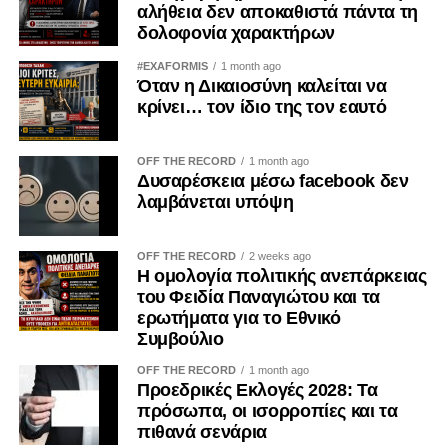
αλήθεια δεν αποκαθιστά πάντα τη
δολοφονία χαρακτήρων
#EXAFORMIS
1 month ago
Όταν η Δικαιοσύνη καλείται να
κρίνει… τον ίδιο της τον εαυτό
OFF THE RECORD
1 month ago
Δυσαρέσκεια μέσω facebook δεν
λαμβάνεται υπόψη
OFF THE RECORD
2 weeks ago
Η ομολογία πολιτικής ανεπάρκειας
του Φειδία Παναγιώτου και τα
ερωτήματα για το Εθνικό
Συμβούλιο
OFF THE RECORD
1 month ago
Προεδρικές Εκλογές 2028: Τα
πρόσωπα, οι ισορροπίες και τα
πιθανά σενάρια