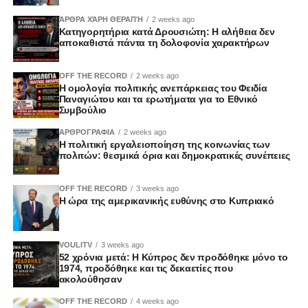
ΆΡΘΡΑ ΧΆΡΗ ΘΕΡΑΠΉ
2 weeks ago
Κατηγορητήρια κατά Δρουσιώτη: Η αλήθεια δεν
αποκαθιστά πάντα τη δολοφονία χαρακτήρων
OFF THE RECORD
2 weeks ago
Η ομολογία πολιτικής ανεπάρκειας του Φειδία
Παναγιώτου και τα ερωτήματα για το Εθνικό
Συμβούλιο
ΑΡΘΡΟΓΡΑΦΙΑ
2 weeks ago
Η πολιτική εργαλειοποίηση της κοινωνίας των
πολιτών: θεσμικά όρια και δημοκρατικές συνέπειες
OFF THE RECORD
3 weeks ago
Η ώρα της αμερικανικής ευθύνης στο Κυπριακό
VOULITV
3 weeks ago
52 χρόνια μετά: Η Κύπρος δεν προδόθηκε μόνο το
1974, προδόθηκε και τις δεκαετίες που
ακολούθησαν
OFF THE RECORD
4 weeks ago