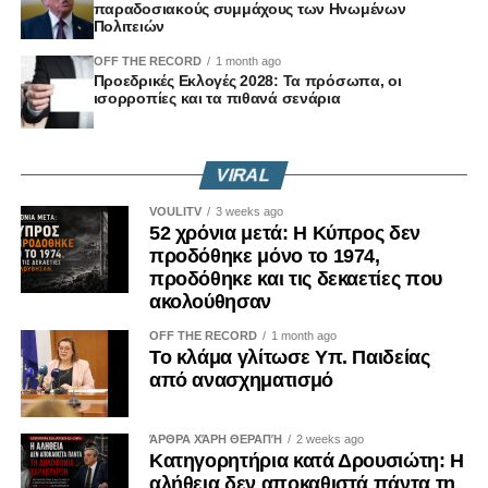
117(Ι)/2025, μετά από πρόταση του Κινήματος
παραδοσιακούς συμμάχους των Ηνωμένων
Πολιτειών
Οικολόγων.
OFF THE RECORD
1 month ago
Η απόφαση αυτή δεν είναι μια τυπική νομοθετική πράξη.
Προεδρικές Εκλογές 2028: Τα πρόσωπα, οι
ισορροπίες και τα πιθανά σενάρια
Είναι μήνυμα.
Μήνυμα ότι η ιστορική μνήμη δεν διαπραγματεύεται.
VIRAL
VOULITV
3 weeks ago
Μήνυμα ότι η αλήθεια δεν μπορεί να μένει εγκλωβισμένη
52 χρόνια μετά: Η Κύπρος δεν
σε συμβολικές αναφορές.
προδόθηκε μόνο το 1974,
προδόθηκε και τις δεκαετίες που
Μήνυμα ότι τα εγκλήματα κατά της ανθρωπότητας δεν
ακολούθησαν
διαγράφονται επειδή πέρασαν δεκαετίες.
OFF THE RECORD
1 month ago
Το κλάμα γλίτωσε Υπ. Παιδείας
Γιατί οι κοινωνίες που ξεχνούν, επαναλαμβάνουν.
από ανασχηματισμό
Και οι κοινωνίες που φοβούνται να πουν την αλήθεια,
ΆΡΘΡΑ ΧΆΡΗ ΘΕΡΑΠΉ
2 weeks ago
αφήνουν χώρο στους αρνητές της ιστορίας να
Κατηγορητήρια κατά Δρουσιώτη: Η
ξαναγράψουν το παρελθόν.
αλήθεια δεν αποκαθιστά πάντα τη