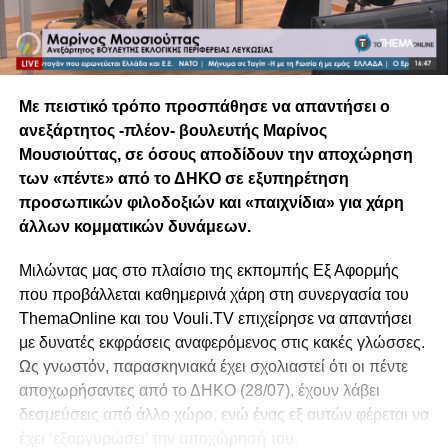
Με πειστικό τρόπο προσπάθησε να απαντήσει ο
ανεξάρτητος -πλέον- βουλευτής Μαρίνος
Μουσιούττας, σε όσους αποδίδουν την αποχώρηση
των «πέντε» από το ΔΗΚΟ σε εξυπηρέτηση
προσωπικών φιλοδοξιών και «παιχνίδια» για χάρη
άλλων κομματικών δυνάμεων.
Μιλώντας μας στο πλαίσιο της εκπομπής Εξ Αφορμής
που προβάλλεται καθημερινά χάρη στη συνεργασία του
ThemaOnline και του Vouli.TV επιχείρησε να απαντήσει
με δυνατές εκφράσεις αναφερόμενος στις κακές γλώσσες.
Ως γνωστόν, παρασκηνιακά έχει σχολιαστεί ότι οι πέντε
αποχωρήσαντες από το ΔΗΚΟ (28/07), έχουν λάβει
δεσμεύσεις από άλλο χώρο, ενώ ένας εξ αυτών φέρεται να
έχει ‘εξαργυρώσει’ την αποχώρησή του.