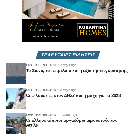
αιώνα μετά, υπάρχουν ακόμη εκείνοι που επιχειρούν να
σχετικοποιήσουν, να αποσιωπήσουν ή να υποβαθμίσουν
το μέγεθος αυτής της ιστορικής τραγωδίας.
Αυτό δεν είναι απλώς ιστορικό λάθος.
Είναι προσβολή προς τους νεκρούς.
ΤΕΛΕΥΤΑΙΕΣ ΕΙΔΗΣΕΙΣ
Γιατί πίσω από τους αριθμούς υπήρχαν άνθρωποι.
Υπήρχαν παιδιά που δεν πρόλαβαν να μεγαλώσουν.
OFF THE RECORD
2 days ago
Υπήρχαν μανάδες που έχασαν τα παιδιά τους. Υπήρχαν
Το Στενό, το πετρέλαιο και η αξία της συγκράτησης
άνθρωποι που έφυγαν χωρίς να πάρουν τίποτε μαζί τους
παρά μόνο τις εικόνες τους και την ψυχή τους.
OFF THE RECORD
2 days ago
Οι φιλοδοξίες στον ΔΗΣΥ και η μάχη για το 2028
Και το πιο επικίνδυνο δεν είναι μόνο η λήθη.
Είναι η επιλεκτική μνήμη.
OFF THE RECORD
1 week ago
Οι Ελληνοκύπριοι τζογαδόροι αιμοδοτούν τον
Είναι όταν οι κοινωνίες θυμούνται ορισμένες γενοκτονίες
Αττίλα
και σιωπούν για άλλες. Όταν η ιστορική αλήθεια