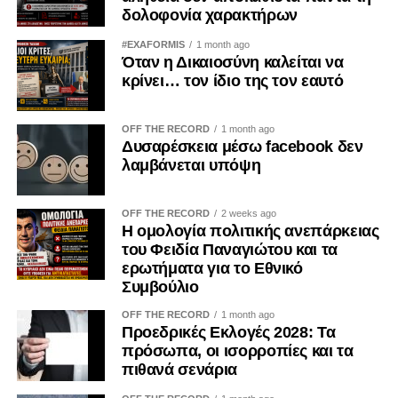
δολοφονία χαρακτήρων
Σήμερα, λοιπόν, η 19η Μαΐου δεν είναι απλώς ημέρα
πένθους.
#EXAFORMIS
1 month ago
Όταν η Δικαιοσύνη καλείται να
κρίνει… τον ίδιο της τον εαυτό
Είναι ημέρα ευθύνης.
Ημέρα μνήμης.
OFF THE RECORD
1 month ago
Δυσαρέσκεια μέσω facebook δεν
Ημέρα διεκδίκησης της αλήθειας.
λαμβάνεται υπόψη
Γιατί κάποιοι έφυγαν παίρνοντας μαζί τους μόνο τις ψυχές
OFF THE RECORD
2 weeks ago
τους.
Η ομολογία πολιτικής ανεπάρκειας
του Φειδία Παναγιώτου και τα
Και εμείς οφείλουμε να κρατήσουμε ζωντανή τη μνήμη
ερωτήματα για το Εθνικό
τους.
Συμβούλιο
OFF THE RECORD
1 month ago
Όχι από μίσος.
Προεδρικές Εκλογές 2028: Τα
πρόσωπα, οι ισορροπίες και τα
Αλλά από χρέος.
πιθανά σενάρια