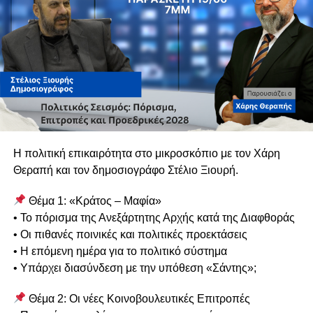
Κι όμως, λίγα χρόνια αργότερα, η Αρχή κατά της
Διαφθοράς, μέσω μιας εκτεταμένης έρευνας, εντόπισε
στοιχεία και ενδείξεις που οδήγησαν σε διαπίστωση
πιθανής διάπραξης σοβαρών ποινικών αδικημάτων, με
αποτέλεσμα να ακολουθήσει νέα αστυνομική διερεύνηση.
Το εύλογο ερώτημα δεν αφορά μόνο την ουσία της
υπόθεσης.
Η πολιτική επικαιρότητα στο μικροσκόπιο με τον Χάρη
Αφορά το πώς είναι δυνατόν στοιχεία που κρίθηκαν ικανά
Θεραπή και τον δημοσιογράφο Στέλιο Ξιουρή.
να οδηγήσουν σε νέα ποινική διερεύνηση να μην είχαν
Θέμα 1: «Κράτος – Μαφία»
εντοπιστεί ή αξιολογηθεί στην πρώτη έρευνα.
• Το πόρισμα της Ανεξάρτητης Αρχής κατά της Διαφθοράς
Και ακόμη περισσότερο, γιατί τότε δεν ζητήθηκαν
• Οι πιθανές ποινικές και πολιτικές προεκτάσεις
συμπληρωματικές ανακρίσεις ή περαιτέρω διερεύνηση.
• Η επόμενη ημέρα για το πολιτικό σύστημα
• Υπάρχει διασύνδεση με την υπόθεση «Σάντης»;
Εδώ βρίσκεται η πραγματική πληγή.
Θέμα 2: Οι νέες Κοινοβουλευτικές Επιτροπές
Η αξιοπιστία της Δικαιοσύνης δεν κρίνεται μόνο από τις