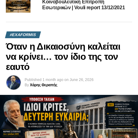
Κοινοβουλευτική Επιτροπή
ΜΑΡΊΝΟΣ ΜΟΥΣΙΟΎΤΤΑΣ
Εσωτερικών | Vouli report 13/12/2021
UP NEXT
Χαράλαμπος Θεοπέμπτου | Εξ Αφορμής
@Vouli.TV | 22/10/2020
#EXAFORMIS
DON'T MISS
Μέσα το Γιαβούζ, έξω το Ορούτς Ρέις – Εξ
Όταν η Δικαιοσύνη καλείται
Αφορμής @Vouli.TV | 5/10/2020
να κρίνει… τον ίδιο της τον
εαυτό
Published
1 month ago
on
June 26, 2026
By
Χάρης Θεραπής