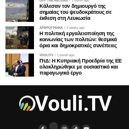
OFF THE RECORD
1 month ago
Κάλεσαν τον δημιουργό της
σημαίας του ψευδοκράτους σε
έκθεση στη Λευκωσία
ΑΡΘΡΟΓΡΑΦΙΑ
2 weeks ago
Η πολιτική εργαλειοποίηση της
κοινωνίας των πολιτών: θεσμικά
όρια και δημοκρατικές συνέπειες
VOULITV
1 month ago
ΠτΔ: Η Κυπριακή Προεδρία της ΕΕ
ολοκληρώθηκε με ουσιαστικό και
παραγωγικό έργο