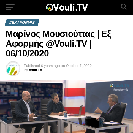
#EXAFORMIS
Μαρίνος Μουσιούττας | Εξ
Αφορμής @Vouli.TV |
06/10/2020
Published
6 years ago
on
October 7, 2020
By
Vouli TV