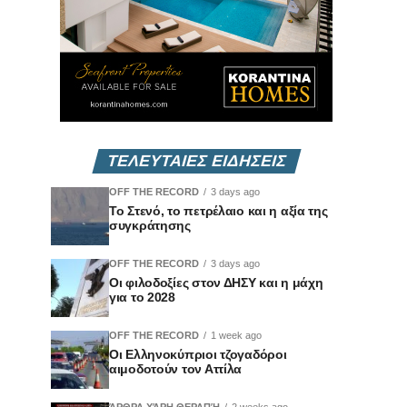
ΤΕΛΕΥΤΑΙΕΣ ΕΙΔΗΣΕΙΣ
OFF THE RECORD
3 days ago
Το Στενό, το πετρέλαιο και η αξία της
συγκράτησης
OFF THE RECORD
3 days ago
Οι φιλοδοξίες στον ΔΗΣΥ και η μάχη
για το 2028
OFF THE RECORD
1 week ago
Οι Ελληνοκύπριοι τζογαδόροι
αιμοδοτούν τον Αττίλα
ΆΡΘΡΑ ΧΆΡΗ ΘΕΡΑΠΉ
2 weeks ago