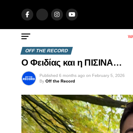
WA
OFF THE RECORD
Ο Φειδίας και η ΠΙΣΙΝΑ…
Published
6 months ago
on
February 5, 2026
By
Off the Record