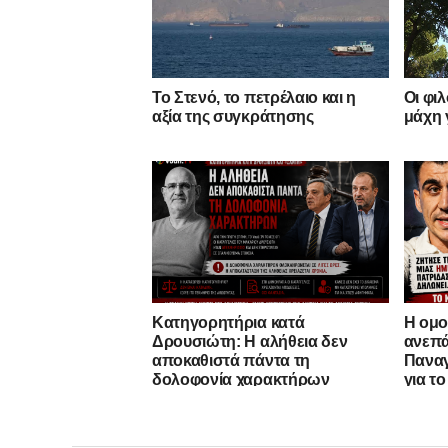
Το Στενό, το πετρέλαιο και η
Οι φι
αξία της συγκράτησης
μάχη 
Κατηγορητήρια κατά
Η ομο
Δρουσιώτη: Η αλήθεια δεν
ανεπά
αποκαθιστά πάντα τη
Παναγ
δολοφονία χαρακτήρων
για τ