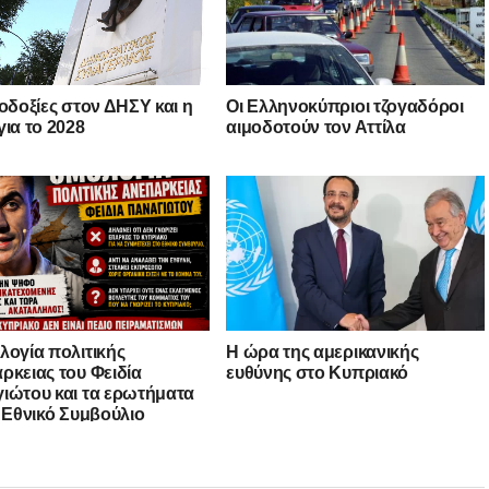
λοδοξίες στον ΔΗΣΥ και η
Οι Ελληνοκύπριοι τζογαδόροι
για το 2028
αιμοδοτούν τον Αττίλα
λογία πολιτικής
Η ώρα της αμερικανικής
ρκειας του Φειδία
ευθύνης στο Κυπριακό
ιώτου και τα ερωτήματα
ο Εθνικό Συμβούλιο