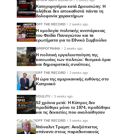
Κατηγορητήρια κατά Δρουσιώτη: Η
αλήθεια δεν αποκαθιστά πάντα τη
δολοφονία χαρακτήρων
OFF THE RECORD
2 weeks ago
Η ομολογία πολιτικής ανεπάρκειας
του Φειδία Παναγιώτου και τα
ερωτήματα για το Εθνικό Συμβούλιο
ΑΡΘΡΟΓΡΑΦΙΑ
2 weeks ago
Η πολιτική εργαλειοποίηση της
κοινωνίας των πολιτών: θεσμικά όρια
και δημοκρατικές συνέπειες
OFF THE RECORD
3 weeks ago
Η ώρα της αμερικανικής ευθύνης στο
Κυπριακό
VOULITV
3 weeks ago
52 χρόνια μετά: Η Κύπρος δεν
προδόθηκε μόνο το 1974, προδόθηκε
και τις δεκαετίες που ακολούθησαν
OFF THE RECORD
3 weeks ago
Ντόναλντ Τραμπ: Αναξιόπιστος
απέναντι στους παραδοσιακούς