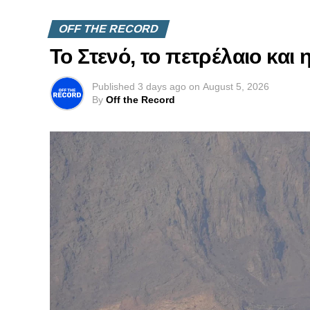
OFF THE RECORD
Το Στενό, το πετρέλαιο και
Published
3 days ago
on
August 5, 2026
By
Off the Record