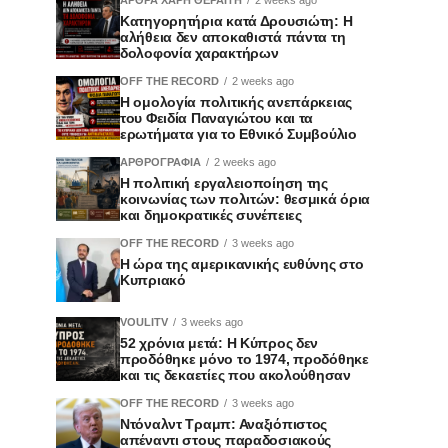
Κατηγορητήρια κατά Δρουσιώτη: Η
αλήθεια δεν αποκαθιστά πάντα τη
δολοφονία χαρακτήρων
OFF THE RECORD
2 weeks ago
Η ομολογία πολιτικής ανεπάρκειας
του Φειδία Παναγιώτου και τα
ερωτήματα για το Εθνικό Συμβούλιο
ΑΡΘΡΟΓΡΑΦΙΑ
2 weeks ago
Η πολιτική εργαλειοποίηση της
κοινωνίας των πολιτών: θεσμικά όρια
και δημοκρατικές συνέπειες
OFF THE RECORD
3 weeks ago
Η ώρα της αμερικανικής ευθύνης στο
Κυπριακό
VOULITV
3 weeks ago
52 χρόνια μετά: Η Κύπρος δεν
προδόθηκε μόνο το 1974, προδόθηκε
και τις δεκαετίες που ακολούθησαν
OFF THE RECORD
3 weeks ago
Ντόναλντ Τραμπ: Αναξιόπιστος
απέναντι στους παραδοσιακούς