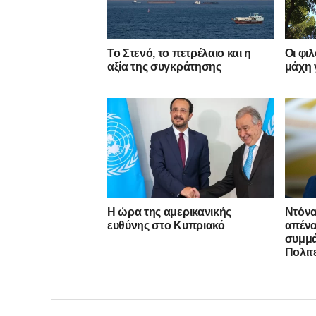
Το Στενό, το πετρέλαιο και η
Οι φι
αξία της συγκράτησης
μάχη 
Η ώρα της αμερικανικής
Ντόνα
ευθύνης στο Κυπριακό
απένα
συμμ
Πολιτ