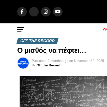
WA
OFF THE RECORD
Ο μισθός να πέφτει…
Published
9 months ago
on
November 19, 2025
By
Off the Record