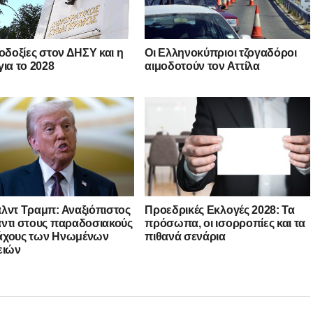
λοδοξίες στον ΔΗΣΥ και η
Οι Ελληνοκύπριοι τζογαδόροι
για το 2028
αιμοδοτούν τον Αττίλα
λντ Τραμπ: Αναξιόπιστος
Προεδρικές Εκλογές 2028: Τα
ντι στους παραδοσιακούς
πρόσωπα, οι ισορροπίες και τα
άχους των Ηνωμένων
πιθανά σενάρια
ειών