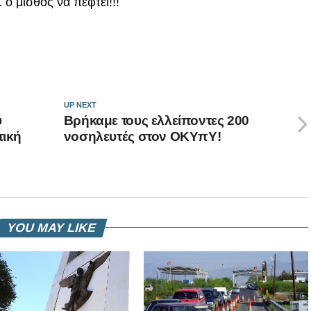
ο μισθός να πέφτει!!!
UP NEXT
υ
Βρήκαμε τους ελλείποντες 200
τική
νοσηλευτές στον ΟΚΥπΥ!
YOU MAY LIKE