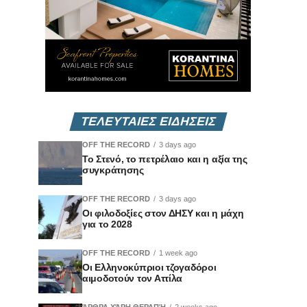
ΤΕΛΕΥΤΑΙΕΣ ΕΙΔΗΣΕΙΣ
OFF THE RECORD
3 days ago
Το Στενό, το πετρέλαιο και η αξία της
συγκράτησης
OFF THE RECORD
3 days ago
Οι φιλοδοξίες στον ΔΗΣΥ και η μάχη
για το 2028
OFF THE RECORD
1 week ago
Οι Ελληνοκύπριοι τζογαδόροι
αιμοδοτούν τον Αττίλα
ΆΡΘΡΑ ΧΆΡΗ ΘΕΡΑΠΉ
2 weeks ago