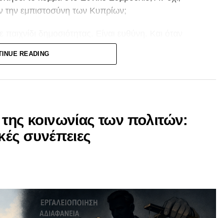
σαν την εμπιστοσύνη των Κυπρίων;
τε παιχνίδι δημοσιότητας. Είναι ευθύνη. Και όταν
η να ανταποκριθεί στην κορυφαία θεσμική
TINUE READING
άχιστο που οφείλει είναι να αναλογιστεί αν ήταν
 κυπριακού λαού.
 ούτε την προχειρότητα. Και σίγουρα δεν μπορεί
άλλον στη θέση μου».
 της κοινωνίας των πολιτών:
κές συνέπειες