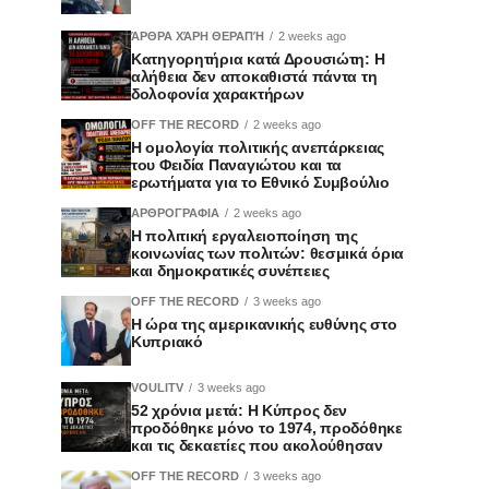
ΆΡΘΡΑ ΧΆΡΗ ΘΕΡΑΠΉ
2 weeks ago
Κατηγορητήρια κατά Δρουσιώτη: Η
αλήθεια δεν αποκαθιστά πάντα τη
δολοφονία χαρακτήρων
OFF THE RECORD
2 weeks ago
Η ομολογία πολιτικής ανεπάρκειας
του Φειδία Παναγιώτου και τα
ερωτήματα για το Εθνικό Συμβούλιο
ΑΡΘΡΟΓΡΑΦΙΑ
2 weeks ago
Η πολιτική εργαλειοποίηση της
κοινωνίας των πολιτών: θεσμικά όρια
και δημοκρατικές συνέπειες
OFF THE RECORD
3 weeks ago
Η ώρα της αμερικανικής ευθύνης στο
Κυπριακό
VOULITV
3 weeks ago
52 χρόνια μετά: Η Κύπρος δεν
προδόθηκε μόνο το 1974, προδόθηκε
και τις δεκαετίες που ακολούθησαν
OFF THE RECORD
3 weeks ago