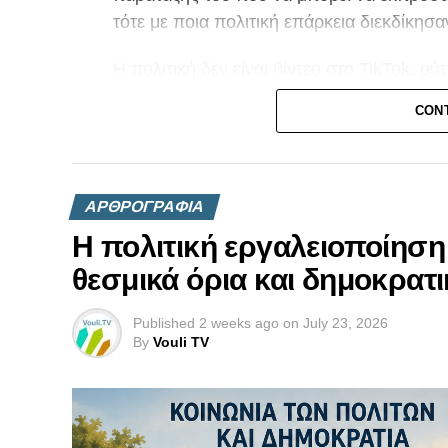
τότε με ποια πολιτική επάρκεια διεκδίκη
Η πολιτική δεν είναι βίντεο στο TikTok, ού
κάποιος παραδέχεται ότι δεν είναι σε θέσ
CON
διαδικασία για το εθνικό μας ζήτημα, το ελ
εξαρχής έτοιμος να ζητήσει την ψήφο του
Το Κυπριακό δεν συγχωρεί ούτε την άγνοια
ΑΡΘΡΟΓΡΑΦΙΑ
να αντιμετωπίζεται με λογική «βάζω έναν 
Η πολιτική εργαλειοποίηση
θεσμικά όρια και δημοκρατι
Published
2 weeks ago
on
July 23, 2026
By
Vouli TV