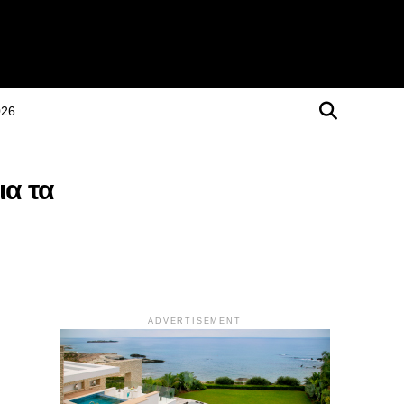
026
α τα
ADVERTISEMENT