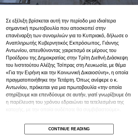
να αναγνωρίζεται από «φιλικές και αδελφικές χώρες»,
αποτέλεσμα – άκουσον άκουσον – «μυστικής
Σε εξέλιξη βρίσκεται αυτή την περίοδο μια ιδιαίτερα
διπλωματίας».
σημαντική πρωτοβουλία που αποσκοπεί στην
Αν δεν ήταν επικίνδυνο, θα ήταν κωμικό. Αν δεν
επανέναρξη των συνομιλιών για το Κυπριακό, δήλωσε ο
προκαλούσε οργή, θα θύμιζε σατιρικό σκετς. Κι όμως, ο
Αναπληρωτής Κυβερνητικός Εκπρόσωπος, Γιάννης
αναθεωρητισμός δεν είναι πια ψίθυρος· είναι δημόσια
Αντωνίου, απευθύνοντας χαιρετισμό εκ μέρους του
πολιτική. Και όσο η διεθνής κοινότητα σιωπά ή δείχνει
Προέδρου της Δημοκρατίας στην Τρίτη Διεθνή Διάσκεψη
ανοχή, οι Τατάρ αυτού του κόσμου θα συνεχίσουν να
του Ινστιτούτου Αλέξης Τσίπρας στη Λευκωσία, με θέμα
αποκαλούν «ειρήνη» την εισβολή και «προστασία» την
«Για την Ειρήνη και την Κοινωνική Δικαιοσύνη», η οποία
κατοχή.
πραγματοποιήθηκε την Τετάρτη. Όπως ανέφερε ο κ.
Αντωνίου, πρόκειται για μια πρωτοβουλία «την οποία
Η Ιστορία, όμως, έχει μνήμη. Και οι λαοί, ακόμα κι όταν
στηρίζουμε και επενδύουμε σε αυτήν, γιατί γνωρίζουμε ότι
υπομένουν, δεν ξεχνούν.
η παρέλευση του χρόνου εδραιώνει τα τετελεσμένα της
κατοχής, με την οποία ουδέποτε θα συμβιβαστούμε».
RELATED TOPICS:
Καλωσορίζοντας στην Κύπρο τους προσκεκλημένους
UP NEXT
CONTINUE READING
από την Ελλάδα και άλλες χώρες, ο Αναπληρωτής
Όμηροι, όχι συλληφθέντες – Και πάλι…
Κυβερνητικός Εκπρόσωπος συνεχάρη τους διοργανωτές