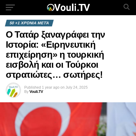
50 +1 ΧΡΌΝΙΑ ΜΕΤΆ
Ο Τατάρ ξαναγράφει την
Ιστορία: «Ειρηνευτική
επιχείρηση» η τουρκική
εισβολή και οι Τούρκοι
στρατιώτες… σωτήρες!
Published
1 year ago
on
July 24, 2025
By
Vouli.TV