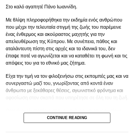
Στο καλό αγαπητέ Πάνο Ιωαννίδη.
χώρας, πριν από περισσότερα από τρία χρόνια, ο
Πρόεδρος Χριστοδουλίδης επιδίωξε την επαναφορά του
Με θλίψη πληροφορήθηκα την εκδημία ενός ανθρώπου
διεθνούς ενδιαφέροντος για το Κυπριακό. Παρά τη διεθνή
που μέχρι την τελευταία στιγμή της ζωής του παρέμεινε
αναταραχή που προκάλεσαν οι δύο πόλεμοι, στην
ένας ένθερμος και ακούραστος μαχητής για την
Ουκρανία και στη Μέση Ανατολή, καταφέραμε να
απελευθέρωση της Κύπρου. Με συνέπεια, πάθος και
τερματίσουμε το επταετές τέλμα, όπως δημόσια έχει
αταλάντευτη πίστη στις αρχές και τα ιδανικά του, δεν
αναφέρει και ο ίδιος ο Γενικός Γραμματέας των Ηνωμένων
έπαψε ποτέ να αγωνίζεται και να καταθέτει τη φωνή και τις
Εθνών», δήλωσε ο κ. Αντωνίου.
απόψεις του για το εθνικό μας ζήτημα.
Αναφερόμενος στην πρωτοβουλία που βρίσκεται σε
Είχα την τιμή να τον φιλοξενήσω στις εκπομπές μας και να
εξέλιξη, σημείωσε ότι αυτή ξεκίνησε έπειτα από τις
συνεργαστώ μαζί του, γνωρίζοντας από κοντά έναν
προσπάθειες της κυβέρνησης και την αναγνώριση από τη
άνθρωπο με ξεκάθαρες θέσεις, αγωνιστικό φρόνημα και
διεθνή κοινότητα της πολιτικής της βούλησης,
αφοσίωση στον σκοπό που υπηρέτησε σε όλη του τη ζωή.
επισημαίνοντας ότι η πρωτοβουλία αυτή «δεν είναι άσχετη
με την πολυεπίπεδη εξωτερική μας πολιτική που
Θερμά συλλυπητήρια στην οικογένεια και τους οικείους
αναβαθμίζει την Κυπριακή Δημοκρατία και την καθιστά
του.
CONTINUE READING
αξιόπιστο διεθνή εταίρο».
Αιωνία του η μνήμη.
«Παρά την παρελκυστική τακτική της τουρκικής πλευράς,