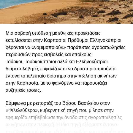
Ένωσης για το Κυπριακό, αλλά αναφέρονται και στην
ουσία του προβλήματος», ανέφερε.
«Η κοινή αυτή επιστολή, σε συνδυασμό με τα
Συμπεράσματα του Ευρωπαϊκού Συμβουλίου του
Μια σοβαρή υπόθεση με εθνικές προεκτάσεις
Απριλίου 2024, στα οποία καταγράφεται η σαφής
εκτυλίσσεται στην Καρπασία: Πρόθυμοι Ελληνοκύπριοι
σύνδεση των ευρωτουρκικών σχέσεων με την πρόοδο
φέρονται να «νομιμοποιούν» παράτυπες αγοραπωλησίες
στο Κυπριακό, ενισχύουν τη διπλωματική και πολιτική μας
περιουσιών προς εισβολείς και εποίκους.
φαρέτρα και καθιστούν σαφές προς κάθε κατεύθυνση ότι
Τούρκοι, Τουρκοκύπριοι αλλά και Ελληνοκύπριοι
το Κυπριακό αποτελεί και ευρωπαϊκό ζήτημα», πρόσθεσε.
διαμεσολαβητές εμφανίζονται να δραστηριοποιούνται
έντονα το τελευταίο διάστημα στην πώληση ακινήτων
«Τα δεδομένα παραμένουν δύσκολα και οι προκλήσεις
στην Καρπασία, με το φαινόμενο να παρουσιάζει
είναι πολλές, όμως, όπως όλοι γνωρίζετε, το Κυπριακό
αυξητικές τάσεις.
ποτέ δεν υπήρξε εύκολη υπόθεση», συνέχισε, τονίζοντας
παράλληλα ότι «κάθε βήμα έχει τη δική του σημασία, γιατί
Σύμφωνα με ρεπορτάζ του Βάσου Βασιλείου στον
ενισχύει τη μεγάλη μας προσπάθεια για τον τερματισμό
«Φιλελεύθερο», κυβερνητική πηγή που μίλησε στην
της κατοχής και την επανένωση της Κύπρου, για τη
εφημερίδα επιβεβαίωσε την άνοδο στις αγοραπωλησίες
μετεξέλιξη της Κυπριακής Δημοκρατίας σε ένα σύγχρονο
ακινήτων στην περιοχή. Η ίδια πηγή εξέφρασε έντονο
κράτος, μέλος της Ευρωπαϊκής Ένωσης και του
προβληματισμό για τις εξελίξεις, καθώς και απογοήτευση