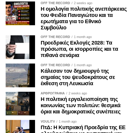
ακόλουθο: «Αντί να αποταθείς στην “επιτροπή ακίνητης
OFF THE RECORD
2 weeks ago
Η ομολογία πολιτικής ανεπάρκειας
περιουσίας” και να λάβεις περίπου το 10% της αξίας της
του Φειδία Παναγιώτου και τα
περιουσίας σου, όπως αυτή είχε εκτιμηθεί το 1974,
ερωτήματα για το Εθνικό
υπάρχει ενδιαφερόμενος και μπορούμε να εξασφαλίσουμε
Συμβούλιο
καλύτερο τίμημα».
OFF THE RECORD
1 month ago
Προεδρικές Εκλογές 2028: Τα
Για να ολοκληρωθεί η πράξη, ο ιδιοκτήτης καλείται είτε να
πρόσωπα, οι ισορροπίες και τα
προσκομίσει τον τίτλο ιδιοκτησίας από το Κτηματολόγιο
πιθανά σενάρια
της Κυπριακής Δημοκρατίας – το οποίο φυσικά δεν
OFF THE RECORD
1 month ago
γνωρίζει τον σκοπό για τον οποίο ζητείται – είτε,
Κάλεσαν τον δημιουργό της
εναλλακτικά, Τουρκοκύπριος δικηγόρος αναλαμβάνει να
σημαίας του ψευδοκράτους σε
πιστοποιήσει ότι εξέτασε τα έγγραφα της Δημοκρατίας και
έκθεση στη Λευκωσία
διαπίστωσε πως ο κληρονόμος είναι ο νόμιμος
ΑΡΘΡΟΓΡΑΦΙΑ
2 weeks ago
ιδιοκτήτης.
Η πολιτική εργαλειοποίηση της
κοινωνίας των πολιτών: θεσμικά
Μια επιπλέον πτυχή που προκαλεί ανησυχία αφορά το
όρια και δημοκρατικές συνέπειες
γεγονός ότι ορισμένοι εγκλωβισμένοι, οι οποίοι
VOULITV
1 month ago
λαμβάνουν οικονομική στήριξη από την Κυπριακή
ΠτΔ: Η Κυπριακή Προεδρία της ΕΕ
Δημοκρατία, φέρονται ταυτόχρονα να διαδραματίζουν