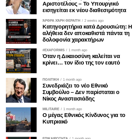
Αριστοτέλους – Το Υπουργικό
εισηγείται εκ νέου διαθεσιμότητα
ΆΡΘΡΑ ΧΆΡΗ ΘΕΡΑΠΉ
2 weeks ago
Κατηγορητήρια κατά Δρουσιώτη: Η
αλήθεια δεν αποκαθιστά πάντα τη
δολοφονία χαρακτήρων
#EXAFORMIS
1 month ago
Όταν η Δικαιοσύνη καλείται να
κρίνει… τον ίδιο της τον εαυτό
ΠΟΛΙΤΙΚΗ
1 month ago
Συνεδριάζει το νέο Εθνικό
Συμβούλιο – Δεν παρίσταται ο
Νίκος Αναστασιάδης
MILITAIRE
1 month ago
Ο μέγας Εθνικός Κίνδυνος για το
Κυπριακό
ΕΠΙΚΑΙΡΟΤΗΤΑ
1 month ago