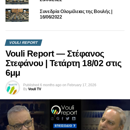
Συνεδρία Ολομέλειας της Βουλής |
16/06/2022
VOULI REPORT
Vouli Report — Στέφανος
Στεφάνου | Τετάρτη 18/02 στις
6μμ
Published
6 months ago
on
February 17, 2026
By
Vouli TV