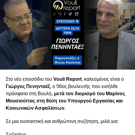
τραπεζών και πίεση στα νοικοκυριά. Παράλληλα,
σχολιάζεται το ρευστό πολιτικό σκηνικό λίγο
πριν τις εκλογές, με την είσοδο νέων κομμάτων
που — όπως όλα δείχνουν — θα διαμορφώσουν
τον νέο κοινοβουλευτικό χάρτη.
Τετάρτη 18/02 στις 6μμ
Στο νέο επεισόδιο του
Vouli Report
, καλεσμένος είναι ο
Γιώργος Πενηνταέξ
, ο 56ος βουλευτής που εισήλθε
πρόσφατα στη Βουλή,
μετά τον διορισμό του
Μαρίνος
Μουσιούττας
στη θέση του Υπουργού Εργασίας και
Κοινωνικών Ασφαλίσεων
.
Σε μια ουσιαστική και ανθρώπινη συζήτηση, μιλά για:
Συζητάμε: