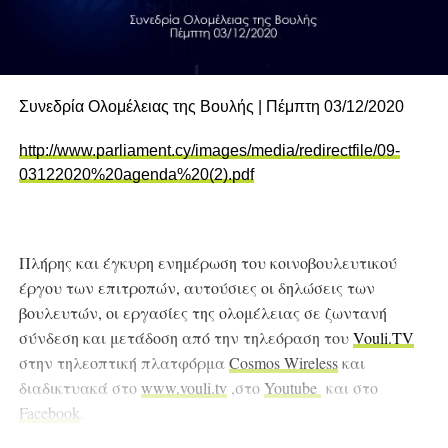
Συνεδρία Ολομέλειας της Βουλής | Πέμπτη 03/12/2020
http://www.parliament.cy/images/media/redirectfile/09-
03122020%20agenda%20(2).pdf
Πλήρης και έγκυρη ενημέρωση του κοινοβουλευτικού
έργου των επιτροπών, αυτούσιες
οι δηλώσεις των
βουλευτών, οι εργασίες της ολομέλειας σε ζωντανή
σύνδεση και μετάδοση από την τηλεόραση του
Vouli.TV
στην τηλεοπτική πλατφόρμα
Cosmos Wireless
και
διαδικτυακά στο
www.vouli.tv
,στο
Youtube
και στο
Facebook
.