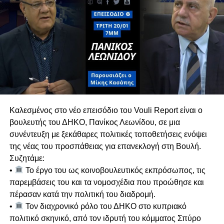
από τις τρέχουσες πολιτικές διεργασίες.
Πιθανές Συνεργασίες για Διακυβέρνηση
Σε ερώτηση για μετεκλογικές συνεργασίες, ο Γ.Γ.
του ΑΚΕΛ αποκλείει κατηγορηματικά το ΕΛΑΜ,
τονίζοντας ότι πρόκειται για ακροδεξιό κόμμα
με το οποίο υπάρχει βαθύ πολιτικό και
ιδεολογικό χάσμα.
Κυπριακό & Διζωνική Δικοινοτική
Καλεσμένος στο νέο επεισόδιο του Vouli Report είναι ο
Ομοσπονδία
βουλευτής του ΔΗΚΟ, Πανίκος Λεωνίδου, σε μια
Αναλύει τις διαχρονικές θέσεις του ΑΚΕΛ στο
συνέντευξη με ξεκάθαρες πολιτικές τοποθετήσεις ενόψει
Κυπριακό, επαναβεβαιώνοντας τη στήριξη στη
της νέας του προσπάθειας για επανεκλογή στη Βουλή.
Διζωνική Δικοινοτική Ομοσπονδία. Ασκεί έντονη
Συζητάμε:
κριτική σε όσους απορρίπτουν την
•
Το έργο του ως κοινοβουλευτικός εκπρόσωπος, τις
ομοσπονδιακή λύση χωρίς να καταθέτουν
παρεμβάσεις του και τα νομοσχέδια που προώθησε και
ρεαλιστική εναλλακτική.
πέρασαν κατά την πολιτική του διαδρομή.
Υπογραμμίζει ότι η συνέχιση της τουρκικής
•
Τον διαχρονικό ρόλο του ΔΗΚΟ στο κυπριακό
κατοχής και οι απειλές της Άγκυρας
πολιτικό σκηνικό, από τον ιδρυτή του κόμματος Σπύρο
επηρεάζουν καθοριστικά τη γεωπολιτική