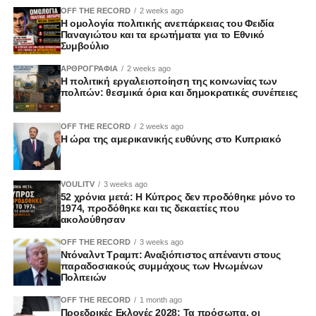
OFF THE RECORD
2 weeks ago
Η ομολογία πολιτικής ανεπάρκειας του Φειδία
Παναγιώτου και τα ερωτήματα για το Εθνικό
Συμβούλιο
ΑΡΘΡΟΓΡΑΦΙΑ
2 weeks ago
Η πολιτική εργαλειοποίηση της κοινωνίας των
πολιτών: θεσμικά όρια και δημοκρατικές συνέπειες
OFF THE RECORD
2 weeks ago
Η ώρα της αμερικανικής ευθύνης στο Κυπριακό
VOULITV
3 weeks ago
52 χρόνια μετά: Η Κύπρος δεν προδόθηκε μόνο το
1974, προδόθηκε και τις δεκαετίες που
ακολούθησαν
OFF THE RECORD
3 weeks ago
Ντόναλντ Τραμπ: Αναξιόπιστος απέναντι στους
παραδοσιακούς συμμάχους των Ηνωμένων
Πολιτειών
OFF THE RECORD
1 month ago
Προεδρικές Εκλογές 2028: Τα πρόσωπα, οι