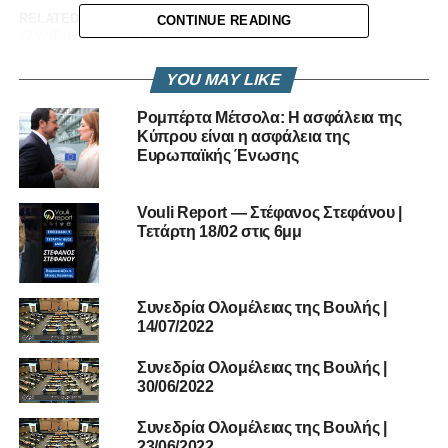
RELATED TOPICS:
VOULI REPORT
CONTINUE READING
ΣΥΝΕΔΡΊΑ ΟΛΟΜΈΛΕΙΑΣ ΤΗΣ ΒΟΥΛΉΣ
UP NEXT
YOU MAY LIKE
Vouli report | 7/12/2020
Ρομπέρτα Μέτσολα: Η ασφάλεια της
DON'T MISS
Κύπρου είναι η ασφάλεια της
ΚΟΙΝΟΒΟΥΛΕΥΤΙΚΗ ΕΠΙΤΡΟΠΗ ΥΓΕΙΑΣ | Vouli
Ευρωπαϊκής Ένωσης
report – 03/12/2020
Vouli Report — Στέφανος Στεφάνου |
Τετάρτη 18/02 στις 6μμ
Συνεδρία Ολομέλειας της Βουλής |
14/07/2022
Συνεδρία Ολομέλειας της Βουλής |
30/06/2022
Συνεδρία Ολομέλειας της Βουλής |
23/06/2022