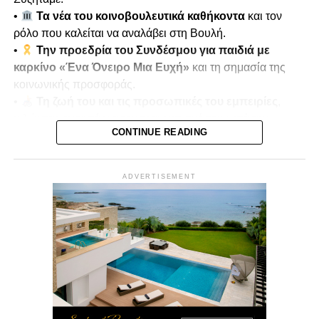
•
Τα νέα του κοινοβουλευτικά καθήκοντα
και τον
ρόλο που καλείται να αναλάβει στη Βουλή.
•
Την προεδρία του Συνδέσμου για παιδιά με
καρκίνο «Ένα Όνειρο Μια Ευχή»
και τη σημασία της
κοινωνικής προσφοράς.
•
Τη ζωή του και τις προσωπικές του εμπειρίες
,
μιλώντας ανοιχτά για τον τραυματισμό του κατά την
CONTINUE READING
τουρκική εισβολή του 1974.
•
Μνήμες πολέμου και αντοχή
, πώς οι εμπειρίες
αυτές διαμόρφωσαν τη στάση ζωής και την κοινωνική του
ADVERTISEMENT
δράση.
Παρουσιάζει ο
Μίκης Κασάπης
Δευτέρα 22/12 στις 7μμ
Vouli Report
— αποκλειστικά στο
Vouli.TV