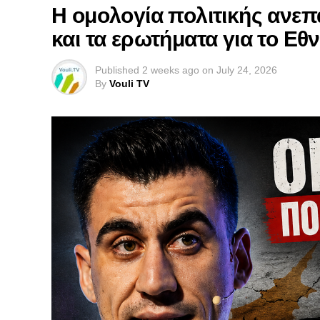
Η ομολογία πολιτικής ανεπ
και τα ερωτήματα για το Εθ
Published
2 weeks ago
on
July 24, 2026
By
Vouli TV