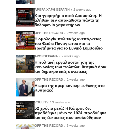
ΆΡΘΡΑ ΧΆΡΗ ΘΕΡΑΠΉ
2 weeks ago
Κατηγορητήρια κατά Δρουσιώτη: Η
αλήθεια δεν αποκαθιστά πάντα τη
δολοφονία χαρακτήρων
OFF THE RECORD
2 weeks ago
Η ομολογία πολιτικής ανεπάρκειας
του Φειδία Παναγιώτου και τα
ερωτήματα για το Εθνικό Συμβούλιο
ΑΡΘΡΟΓΡΑΦΙΑ
2 weeks ago
Η πολιτική εργαλειοποίηση της
κοινωνίας των πολιτών: θεσμικά όρια
και δημοκρατικές συνέπειες
OFF THE RECORD
2 weeks ago
Η ώρα της αμερικανικής ευθύνης στο
Κυπριακό
VOULITV
3 weeks ago
52 χρόνια μετά: Η Κύπρος δεν
προδόθηκε μόνο το 1974, προδόθηκε
και τις δεκαετίες που ακολούθησαν
OFF THE RECORD
3 weeks ago