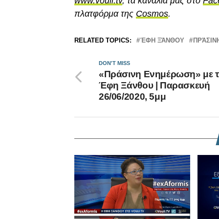
www.vouli.tv
, τα κανάλια μας στο
Fac
πλατφόρμα της
Cosmos
.
RELATED TOPICS:
ΈΦΗ ΞΆΝΘΟΥ
ΠΡΆΣΙΝ
DON'T MISS
«Πράσινη Ενημέρωση» με 
Έφη Ξάνθου | Παρασκευή
26/06/2020, 5μμ