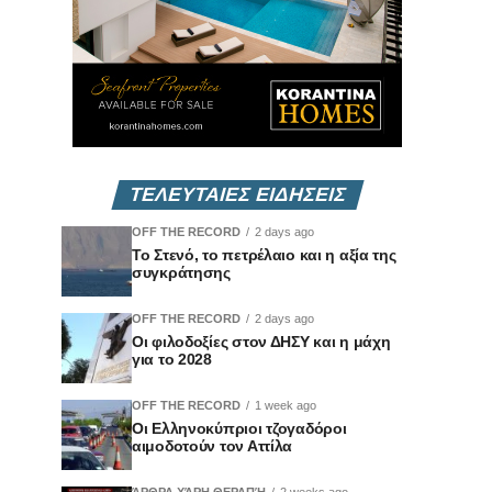
ΤΕΛΕΥΤΑΙΕΣ ΕΙΔΗΣΕΙΣ
OFF THE RECORD
2 days ago
Το Στενό, το πετρέλαιο και η αξία της
συγκράτησης
OFF THE RECORD
2 days ago
Οι φιλοδοξίες στον ΔΗΣΥ και η μάχη
για το 2028
OFF THE RECORD
1 week ago
Οι Ελληνοκύπριοι τζογαδόροι
αιμοδοτούν τον Αττίλα
ΆΡΘΡΑ ΧΆΡΗ ΘΕΡΑΠΉ
2 weeks ago