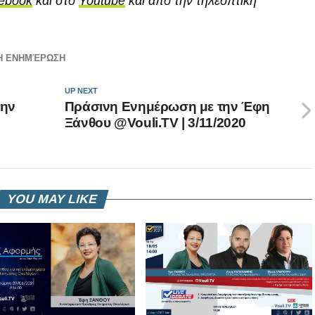
ebook
και στο
Youtube
και από την τηλεοπτική
Η ΕΝΗΜΈΡΩΣΗ
UP NEXT
την
Πράσινη Ενημέρωση με την Έφη
Ξάνθου @Vouli.TV | 3/11/2020
YOU MAY LIKE