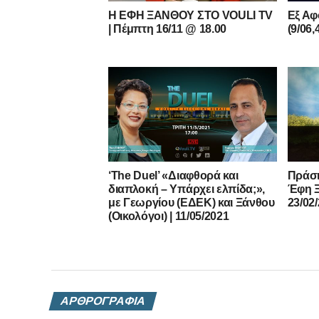
Η ΕΦΗ ΞΑΝΘΟΥ ΣΤΟ VOULI TV
Εξ Αφ
| Πέμπτη 16/11 @ 18.00
(9/06,
‘The Duel’ «Διαφθορά και
Πράσι
διαπλοκή – Υπάρχει ελπίδα;»,
Έφη Ξ
με Γεωργίου (ΕΔΕΚ) και Ξάνθου
23/02
(Οικολόγοι) | 11/05/2021
ΑΡΘΡΟΓΡΑΦΙΑ