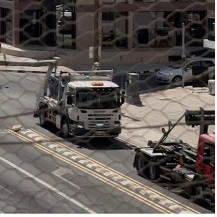
ην ακρίβεια στο
διαφθορά στα
ην κρίση στο
ην τηλεόραση. Δεν
πορτάζ για τα υδροφόρα
εύουν, ούτε για την
 προχωρά.
λλαγής έχουν σχεδόν εξοικειωθεί. Οι Κύπριοι
ία. Η μέρα με 45°C πια δεν συγκλονίζει, είναι
οφή μοιάζει με το φυσιολογικό, τόσο η πολιτική
ήσεις, διαχρονικά, δεν έχουν χτίσει το αφήγημα ότι
οινωνικό πρόβλημα. Παραμένει ακόμη παγιδευμένη
φορά μόνο φυσιολάτρες και οικολόγους και όχι
κατοίκους των πόλεων.