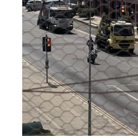
Ο πολίτης βλέπει τ
σουπερμάρκετ, τη 
πρωτοσέλιδα και τ
μεταναστευτικό στ
βλέπει όμως τα ρε
στρώματα που στερ
ερημοποίηση που
Δεύτερον, οι επιπτώσεις της κλιματικής α
μεγάλωσαν με ζέστη, πυρκαγιές και λειψυδρ
άλλη μια καλοκαιρινή μέρα. Όσο η καταστρ
βαρύτητά της μειώνεται. Τρίτον, οι κυβερν
η κλιματική κρίση είναι οικονομικό και κ
στο περιβαλλοντικό της κουτάκι, σαν να α
τους εργαζομένους, τους αγρότες ή τους 