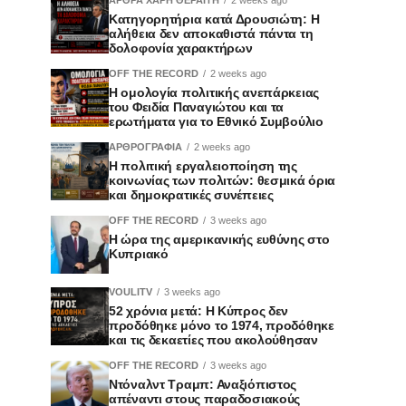
Κατηγορητήρια κατά Δρουσιώτη: Η
αλήθεια δεν αποκαθιστά πάντα τη
δολοφονία χαρακτήρων
OFF THE RECORD
2 weeks ago
Η ομολογία πολιτικής ανεπάρκειας
του Φειδία Παναγιώτου και τα
ερωτήματα για το Εθνικό Συμβούλιο
ΑΡΘΡΟΓΡΑΦΙΑ
2 weeks ago
Η πολιτική εργαλειοποίηση της
κοινωνίας των πολιτών: θεσμικά όρια
και δημοκρατικές συνέπειες
OFF THE RECORD
3 weeks ago
Η ώρα της αμερικανικής ευθύνης στο
Κυπριακό
VOULITV
3 weeks ago
52 χρόνια μετά: Η Κύπρος δεν
προδόθηκε μόνο το 1974, προδόθηκε
και τις δεκαετίες που ακολούθησαν
OFF THE RECORD
3 weeks ago
Ντόναλντ Τραμπ: Αναξιόπιστος
απέναντι στους παραδοσιακούς