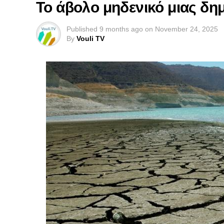
Το άβολο μηδενικό μιας δ
Published
9 months ago
on
November 24, 2025
By
Vouli TV